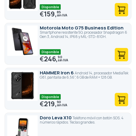
Disponible
€
159,
85
Motorola Moto G75 Business Edition
Smartphone resistente 5G, procesador Snapdragon 6
Gen 3, Android 14, IP68 y MIL-STD-810H.
Disponible
€
246,
90
HAMMER Iron 6
Android 14, procesador MediaTek
G81, pantalla de 6,56", 6 GB de RAM + 128 GB.
Disponible
€
219,
90
Doro Leva X10
Teléfono móvil con botón SOS. 4
números rápidos. Teclas grandes.