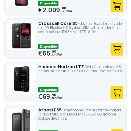
Disponible
€
2.099,
00
Crosscall Core S5
Móvil con teclado reforzado,
red 4G, Bluetooth 5.0 y doble SIM. Ultra resistente con
certificaciones IP68 y MIL-STD-810H.
Disponible
€
65,
90
Hammer Horizon LTE
Red 4G, pantalla de 2.8",
norma militar MIL-STD-810H, norma IP68, botón SOS.
Disponible
€
69,
90
Athesi E55
Smartphone ultra resistente Android
13, doble SIM, procesador MTK6765x, 4G, lector de
códigos de barras.