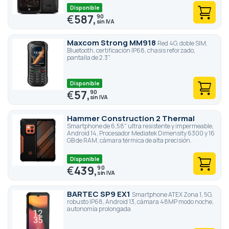
Disponible
€
587,
90
Maxcom Strong MM918
Red 4G, doble SIM,
Bluetooth, certificación IP68, chasis reforzado,
pantalla de 2.3".
Disponible
€
57,
90
Hammer Construction 2 Thermal
Smartphone de 6,58" ultra resistente y impermeable,
Android 14, Procesador Mediatek Dimensity 6300 y 16
GB de RAM, cámara térmica de alta precisión.
Disponible
€
439,
90
BARTEC SP9 EX1
Smartphone ATEX Zona 1, 5G,
robusto IP68, Android 13, cámara 48MP modo noche,
autonomía prolongada