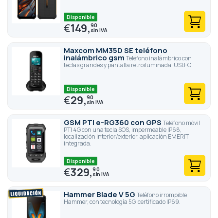
Disponible
€
149,
90
Maxcom MM35D SE teléfono
inalámbrico gsm
Teléfono inalámbrico con
teclas grandes y pantalla retroiluminada, USB-C
Disponible
€
29,
90
GSM PTI e-RG360 con GPS
Teléfono móvil
PTI 4G con una tecla SOS, impermeable IP68,
localización interior/exterior, aplicación EMERIT
integrada.
Disponible
€
329,
90
Hammer Blade V 5G
Teléfono irrompible
Hammer, con tecnología 5G, certificado IP69.