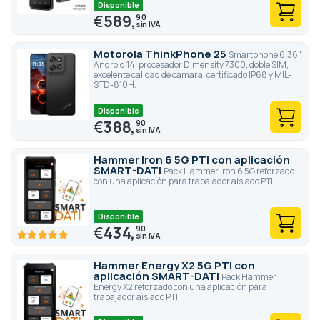
Disponible
€
589,
90
Motorola ThinkPhone 25
Smartphone 6,36"
Android 14, procesador Dimensity 7300, doble SIM,
excelente calidad de cámara, certificado IP68 y MIL-
STD-810H.
Disponible
€
388,
90
Hammer Iron 6 5G PTI con aplicación
SMART-DATI
Pack Hammer Iron 6 5G reforzado
con una aplicación para trabajador aislado PTI
Disponible
€
434,
90
100
100
% of
Hammer Energy X2 5G PTI con
aplicación SMART-DATI
Pack Hammer
Energy X2 reforzado con una aplicación para
trabajador aislado PTI