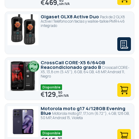
€
469,
90
Gigaset GLX8 Active Duo
Pack de 2 GLX8
Active | Teléfono con teclas y walkie-talkie PMR446
integrado
CrossCall CORE-X5 6/64GB
Reacondicionado grado B
Crosscall CORE-
X5, 13,8 cm (5.45"), 6 GB, 64 GB, 48 MP, Android 11,
Negro
Disponible
€
129,
90
Motorola moto g17 4/128GB Evening
Blue
Motorola moto g17, 17,1 cm (6.72"), 4 GB, 128 GB,
50 MP, Android 15, Violeta
Disponible
90