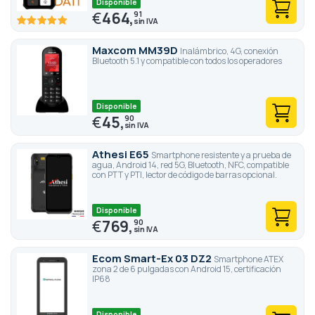
Disponible
€
464,
91
100
100
% of
Maxcom MM39D
Inalámbrico, 4G, conexión
Bluetooth 5.1 y compatible con todos los operadores
Disponible
€
45,
90
Athesi E65
Smartphone resistente y a prueba de
agua, Android 14, red 5G, Bluetooth, NFC, compatible
con PTT y PTI, lector de código de barras opcional.
Disponible
€
769,
90
Ecom Smart-Ex 03 DZ2
Smartphone ATEX
zona 2 de 6 pulgadas con Android 15, certificación
IP68
Disponible