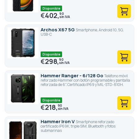
Disponible
€
402,
90
Archos X67 5G
Smartphone, Android 10, 5G,
USB-C
Disponible
€
298,
90
Hammer Ranger - 6/128 Go
Teléfono móvil
reforzado Hammer con botón programable y pantalla
reforzada de 6". Certificado IP69 y MIL-STD-810H.
Disponible
€
218,
90
Hammer Iron V
Smartphone reforzado
certificado IP69K, triple SIM, Bluetooth y fotos
submarinas