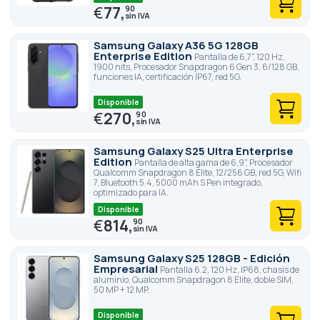
€
77,
90
Samsung Galaxy A36 5G 128GB
Enterprise Edition
Pantalla de 6,7", 120 Hz,
1900 nits, Procesador Snapdragon 6 Gen 3, 6/128 GB,
funciones IA, certificación IP67, red 5G.
Disponible
€
270,
90
Samsung Galaxy S25 Ultra Enterprise
Edition
Pantalla de alta gama de 6,9", Procesador
Qualcomm Snapdragon 8 Elite, 12/256 GB, red 5G, Wifi
7, Bluetooth 5.4, 5000 mAh S Pen integrado,
optimizado para IA.
Disponible
€
814,
90
Samsung Galaxy S25 128GB - Edición
Empresarial
Pantalla 6.2, 120 Hz, IP68, chasis de
aluminio, Qualcomm Snapdragon 8 Elite, doble SIM,
50 MP + 12 MP.
Disponible