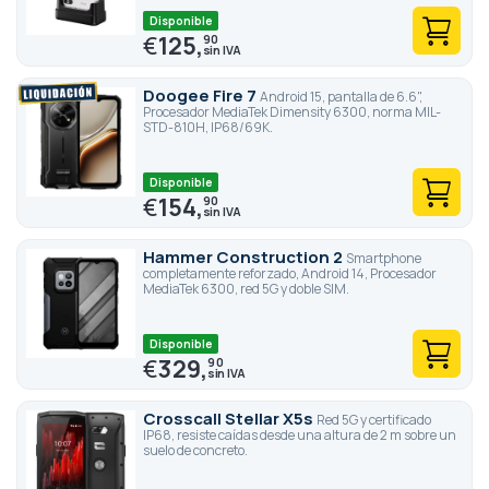
Disponible
€
125,
90
Doogee Fire 7
Android 15, pantalla de 6.6",
Procesador MediaTek Dimensity 6300, norma MIL-
STD-810H, IP68/69K.
Disponible
€
154,
90
Hammer Construction 2
Smartphone
completamente reforzado, Android 14, Procesador
MediaTek 6300, red 5G y doble SIM.
Disponible
€
329,
90
Crosscall Stellar X5s
Red 5G y certificado
IP68, resiste caídas desde una altura de 2 m sobre un
suelo de concreto.