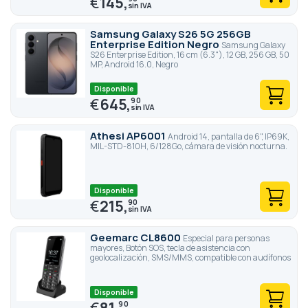
€
145,
Samsung Galaxy S26 5G 256GB
Enterprise Edition Negro
Samsung Galaxy
S26 Enterprise Edition, 16 cm (6.3"), 12 GB, 256 GB, 50
MP, Android 16.0, Negro
Disponible
€
645,
90
Athesi AP6001
Android 14, pantalla de 6", IP69K,
MIL-STD-810H, 6/128Go, cámara de visión nocturna.
Disponible
€
215,
90
Geemarc CL8600
Especial para personas
mayores, Botón SOS, tecla de asistencia con
geolocalización, SMS/MMS, compatible con audífonos
Disponible
€
81,
90