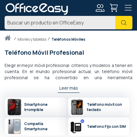
Mi
Busc
cuenta
Inicio
móviles y tabletas
Teléfonos Móviles
Teléfono Móvil Profesional
Elegir el mejor móvil profesional: criterios y modelos a tener en
cuenta. En el mundo profesional actual, un teléfono móvil
profesional se ha convertido en una herramienta
imprescindible para garantizar una comunicación fluida y
Leer más
eficaz. Te permite permanecer accesible en todo momento,
acceder a Internet y gestionar diversas tareas diarias. Pero,
¿cómo elegir el móvil profesional ideal? Aquí encontrarás una
Smartphone
Teléfono móvil con
guía detallada que te ayudará a tomar la decisión correcta.
Irrompible
teclado
Compañía
Telefono Fijo con SIM
Smartphone