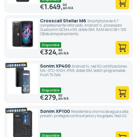
€
1.649,
00
Crosscall Stellar M6
Smartphone de 6.1"
completamente reforzado, Android 14, procesador
Qualcomm QCM4490, doble SIM, RAM de 6 GB + 128
GB de almacenamiento.
Disponible
€
324,
90
Sonim XP400
Android 14, red 5G, certificaciones
MIL-STD-810H, IP68, doble SIM, botón programable
Push To Talk.
Disponible
€
279,
90
Sonim XP100
Resistente a chorros de agua a alta
presión, protegido contra el polvo y los golpes. Red 4G.
Disponible