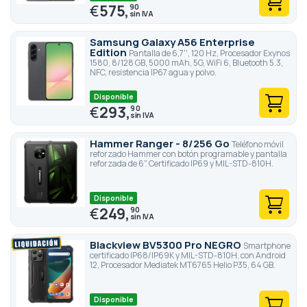
€
575,
90
Samsung Galaxy A56 Enterprise
Edition
Pantalla de 6,7'', 120 Hz, Procesador Exynos
1580, 8/128 GB, 5000 mAh, 5G, WiFi 6, Bluetooth 5.3,
NFC, resistencia IP67 agua y polvo.
Disponible
€
293,
90
Hammer Ranger - 8/256 Go
Teléfono móvil
reforzado Hammer con botón programable y pantalla
reforzada de 6". Certificado IP69 y MIL-STD-810H.
Disponible
€
249,
90
Blackview BV5300 Pro NEGRO
Smartphone
certificado IP68/IP69K y MIL-STD-810H, con Android
12, Procesador Mediatek MT6765 Helio P35, 64 GB.
Disponible