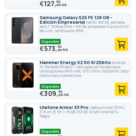
€
127,
90
Samsung Galaxy S25 FE 128 GB -
Edición Empresarial
red 5G, Wifi 6E, pantalla
de 6,7", 8GB de RAM + 128 GB, procesador Exynos 2400
de 4 nm, certificación IP68.
Disponible
€
573,
90
Hammer Energy X2 5G 8/256Go
Android
15, Pantalla IPS de 6.1" reforzada con Panda Glass,
certificaciones IP69 y MIL-STD-810H, 5000mAh, fotos
nocturnas y submarinas.
Disponible
€
309,
90
Ulefone Armor 33 Pro
Ulefone Armor 33 Pro,
17,6 cm (6.95"), 16 GB, 512 GB, 50 MP, Android 14,
Negro
Disponible