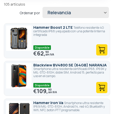
105
artículos
Ordenar por
Hammer Boost 2 LTE
Teléfono resistente 4G
certificado IP68 y equipado con una potente linterna
integrada
Disponible
€
62,
90
Blackview BV4800 SE (64GB) NARANJA
Smartphone ultra resistente certificado IP68, IP69K y
MIL-STD-810H, doble SIM, Android 15, perfecto para
uso en el campo.
Disponible
€
109,
90
Hammer Iron Va
Smartphone ultra resistente
IP69/MIL-STD-810H, Android 14, red 4G, Bluetooth y
Wifi, NFC, botón PTT programable.