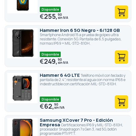
Disponible
€
255,
90
Hammer Iron 6 5G Negro - 6/128 GB
Smartphone Android 15 a prueba de golpes ultra
resistente. Conexión 5G. Pantalla de 6,5 pulgadas,
normas IP69 + MIL-STD-810H.
Disponible
€
249,
90
Hammer 6 4G LTE
Teléfono móvil con teclado y
pantalla de 2.4", resistente al agua con norma IP68 e
indestructible con certificación MIL-STD-810H.
Disponible
€
62,
90
Samsung XCover 7 Pro - Edición
Empresa
Certificaciones IP69 y MIL-STD-810H,
procesador Snapdragon 7s Gen 3, red 5G, botón
programable PTI/PTT.