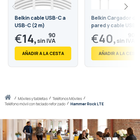
Belkin cable USB-C a
Belkin Cargador de
USB-C (2 m)
pared y cable USB-
25 W (2 m)
€
14,
€
40,
90
90
€
18,
€
49,
03
49
AÑADIR A LA CESTA
AÑADIR A LA CEST
Inicio
móviles y tabletas
Teléfonos Móviles
Teléfono móvil con teclado reforzado
Hammer Rock LTE