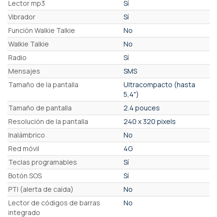
Lector mp3
Sí
Vibrador
Sí
Función Walkie Talkie
No
Walkie Talkie
No
Radio
Sí
Mensajes
SMS
Tamaño de la pantalla
Ultracompacto (hasta
5,4")
Tamaño de pantalla
2.4 pouces
Resolución de la pantalla
240 x 320 pixels
Inalámbrico
No
Red móvil
4G
Teclas programables
Sí
Botón SOS
Sí
PTI (alerta de caída)
No
Lector de códigos de barras
No
integrado