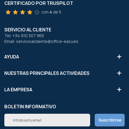
CERTIFICADO POR TRUSPILOT
con
4
de 5
SERVICIO AL CLIENTE
Tel: +34 910 307 965
Email: servicioalcliente@office-easy.es
AYUDA
NUESTRAS PRINCIPALES ACTIVIDADES
LA EMPRESA
BOLETIN INFORMATIVO
Inscríbete
Suscribirse
a
nuestro