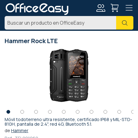
Mi
Busc
cuenta
Hammer Rock LTE
Saltar
al
final
de
la
galería
de
imágenes
Móvil todoterreno ultra resistente, certificado IP68 y MIL-STD-
Saltar
810H, pantalla de 2.4", red 4G, Bluetooth 5.1.
al
de
Hammer
comienzo