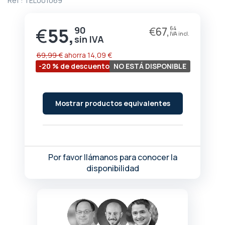
Ref :
TEL001069
de
la
galería
€
55,
90
€
67,
64
Precio
de
especial
imágenes
69,99 €
ahorra
14,09 €
-20 % de descuento
NO ESTÁ DISPONIBLE
Mostrar productos equivalentes
Por favor llámanos para conocer la
disponibilidad