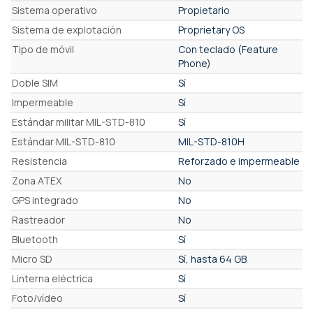
Características
Sistema operativo
Propietario
Sistema de explotación
Proprietary OS
Tipo de móvil
Con teclado (Feature
Phone)
Doble SIM
Sí
Impermeable
Sí
Estándar militar MIL-STD-810
Sí
Estándar MIL-STD-810
MIL-STD-810H
Resistencia
Reforzado e impermeable
Zona ATEX
No
GPS integrado
No
Rastreador
No
Bluetooth
Sí
Micro SD
Sí, hasta 64 GB
Linterna eléctrica
Sí
Foto/vídeo
Sí