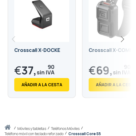
Crosscall X-DOCKE
Crosscall X-COMM
€
37,
€
69,
90
90
€
45,
€
84,
86
58
AÑADIR A LA CESTA
AÑADIR A LA CEST
Inicio
móviles y tabletas
Teléfonos Móviles
Teléfono móvil con teclado reforzado
Crosscall Core S5