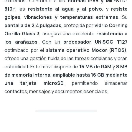
extremos. Conforme a las
normas IP68 y MIL-STD-
810H
, es
resistente al agua y al polvo
, y
resiste
golpes
,
vibraciones y temperaturas extremas
. Su
pantalla de 2,4 pulgadas
, protegida por
vidrio Corning
Gorilla Glass 3
, asegura una excelente
resistencia a
los arañazos
. Con un
procesador UNISOC T127
optimizado por el
sistema operativo Mocor (RTOS)
,
ofrece una gestión fluida de las tareas cotidianas y gran
estabilidad. Este móvil dispone de
16 MB de RAM
y
8 MB
de memoria interna
,
ampliable hasta 16 GB mediante
una tarjeta microSD
, permitiendo almacenar
contactos, mensajes y documentos esenciales.