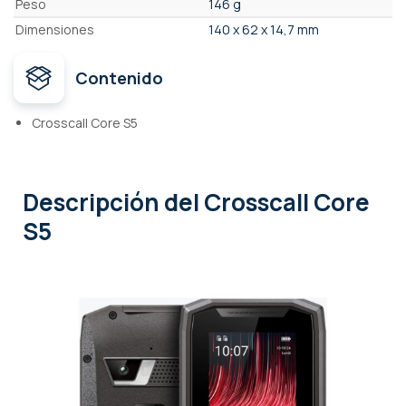
Peso
146 g
Dimensiones
140 x 62 x 14,7 mm
Contenido
Crosscall Core S5
Descripción
del Crosscall Core
S5