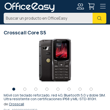
Mi
Busc
cuenta
Crosscall Core S5
Saltar
al
final
de
la
galería
de
imágenes
Móvil con teclado reforzado, red 4G, Bluetooth 5.0 y doble SIM.
Saltar
Ultra resistente con certificaciones IP68 y MIL-STD-810H.
al
de
Crosscall
comienzo