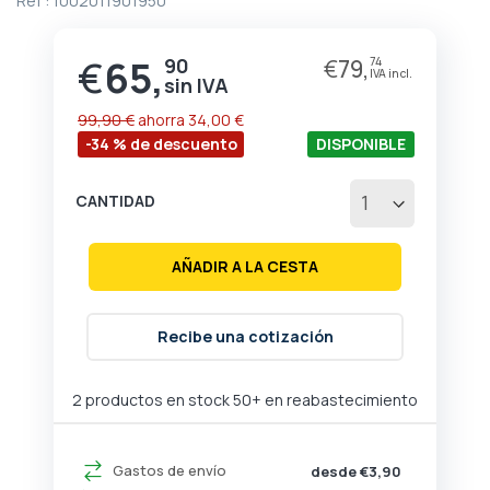
Ref :
1002011901950
de
la
galería
€
65,
90
€
79,
74
Precio
de
especial
imágenes
99,90 €
ahorra
34,00 €
-34 % de descuento
DISPONIBLE
CANTIDAD
AÑADIR A LA CESTA
Recibe una cotización
2 productos en stock
50+ en reabastecimiento
Gastos de envío
desde €3,90