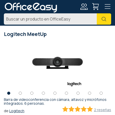
Mi
Busc
cuenta
Logitech MeetUp
Saltar
al
final
de
la
galería
de
imágenes
Barra de videoconferencia con cámara, altavoz y micrófonos
Saltar
integrados. 6 personas.
al
2 reseñas
de
Logitech
comienzo
100
100
% of