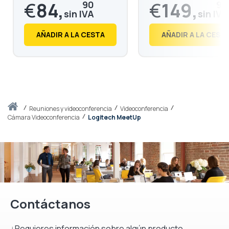
€
84,
€
149,
90
90
€
102,
€
181,
73
38
AÑADIR A LA CESTA
AÑADIR A LA CEST
Inicio
reuniones y videoconferencia
Videoconferencia
Cámara Videoconferencia
Logitech MeetUp
Contáctanos
¿Requieres información sobre algún producto,