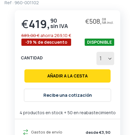
Ref :
960-001102
de
la
galería
€
419,
90
€
508,
08
Precio
de
especial
imágenes
689,00 €
ahorra
269,10 €
-39 % de descuento
DISPONIBLE
CANTIDAD
AÑADIR A LA CESTA
Recibe una cotización
4 productos en stock
+ 50 en reabastecimiento
Gastos de envío
desde €3,90