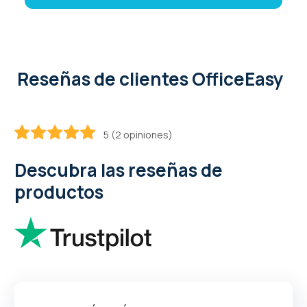
Reseñas de clientes OfficeEasy
5 (2 opiniones)
100
100
% of
Descubra las reseñas de
productos