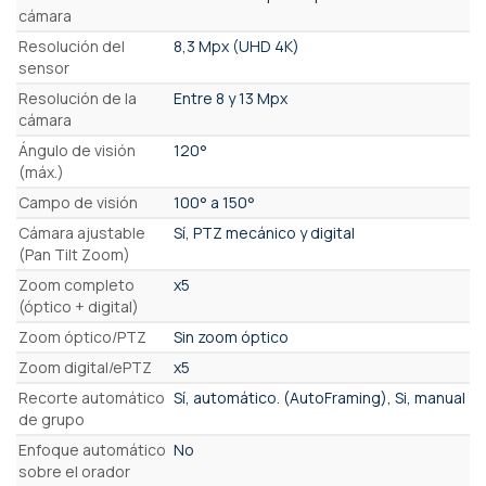
cámara
Resolución del
8,3 Mpx (UHD 4K)
sensor
Resolución de la
Entre 8 y 13 Mpx
cámara
Ángulo de visión
120°
(máx.)
Campo de visión
100° a 150°
Cámara ajustable
Sí, PTZ mecánico y digital
(Pan Tilt Zoom)
Zoom completo
x5
(óptico + digital)
Zoom óptico/PTZ
Sin zoom óptico
Zoom digital/ePTZ
x5
Recorte automático
Sí, automático. (AutoFraming), Si, manual
de grupo
Enfoque automático
No
sobre el orador