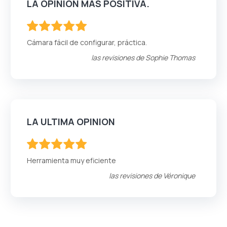
LA OPINIÓN MÁS POSITIVA.
100
100
% of
Cámara fácil de configurar, práctica.
las revisiones de
Sophie Thomas
LA ULTIMA OPINION
100
100
% of
Herramienta muy eficiente
las revisiones de
Véronique