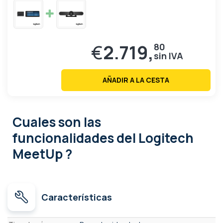
€
2.719,
80
AÑADIR A LA CESTA
Cuales son las
funcionalidades
del Logitech
MeetUp ?
Características
Características