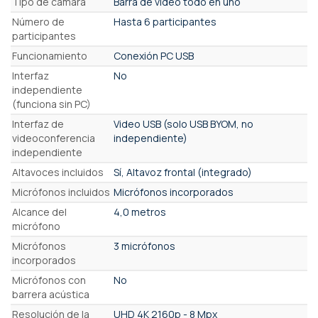
Tipo de cámara
Barra de video todo en uno
Número de
Hasta 6 participantes
participantes
Funcionamiento
Conexión PC USB
Interfaz
No
independiente
(funciona sin PC)
Interfaz de
Video USB (solo USB BYOM, no
videoconferencia
independiente)
independiente
Altavoces incluidos
Sí, Altavoz frontal (integrado)
Micrófonos incluidos
Micrófonos incorporados
Alcance del
4,0 metros
micrófono
Micrófonos
3 micrófonos
incorporados
Micrófonos con
No
barrera acústica
Resolución de la
UHD 4K 2160p - 8 Mpx