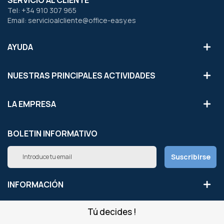
Tel: +34 910 307 965
Email: servicioalcliente@office-easy.es
AYUDA
NUESTRAS PRINCIPALES ACTIVIDADES
LA EMPRESA
BOLETIN INFORMATIVO
Inscríbete
Suscribirse
a
nuestro
boletín
INFORMACIÓN
de
noticias:
Tú decides !
NUESTROS SITIOS