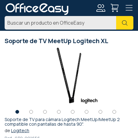
Mi
Busc
cuenta
Soporte de TV MeetUp Logitech XL
Saltar
al
final
de
la
galería
de
imágenes
Soporte de TV para cámara Logitech MeetUp/MeetUp 2
Saltar
compatible con pantallas de hasta 90".
al
de
Logitech
comienzo