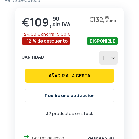
Ref :
939-001656
de
la
galería
€
109,
90
€
132,
98
Precio
de
especial
imágenes
124,90 €
ahorra
15,00 €
-12 % de descuento
DISPONIBLE
CANTIDAD
AÑADIR A LA CESTA
Recibe una cotización
32 productos en stock
Gastos de envío
desde €3,90