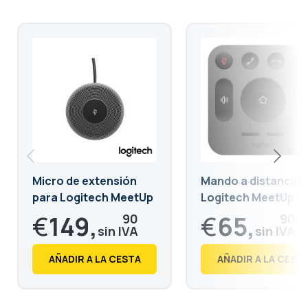
Micro de extensión
Mando a distancia
para Logitech MeetUp
Logitech MeetUp
€
149,
€
65,
90
90
€
181,
€
79,
38
74
AÑADIR A LA CESTA
AÑADIR A LA CEST