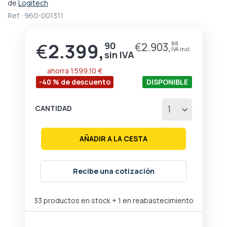
de
Logitech
de
la
Ref :
960-001311
galería
de
€
2.399,
90
€
2.903,
88
Precio
imágenes
especial
ahorra
1.599,10 €
-40 % de descuento
DISPONIBLE
CANTIDAD
AÑADIR A LA CESTA
Recibe una cotización
33 productos en stock
+ 1 en reabastecimiento