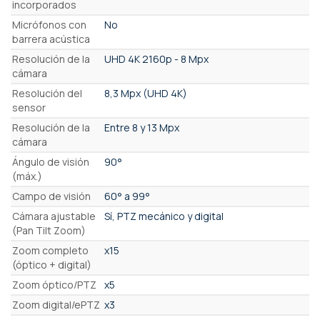
incorporados
Micrófonos con
No
barrera acústica
Resolución de la
UHD 4K 2160p - 8 Mpx
cámara
Resolución del
8,3 Mpx (UHD 4K)
sensor
Resolución de la
Entre 8 y 13 Mpx
cámara
Ángulo de visión
90°
(máx.)
Campo de visión
60° a 99°
Cámara ajustable
Sí, PTZ mecánico y digital
(Pan Tilt Zoom)
Zoom completo
x15
(óptico + digital)
Zoom óptico/PTZ
x5
Zoom digital/ePTZ
x3