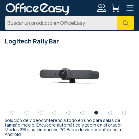
Mi
Busc
cuenta
Logitech Rally Bar
Saltar
al
final
de
la
galería
de
imágenes
Solución de videoconferencia todo en uno para salas de
Saltar
tamaño medio. Encuadre automático y zoom en el orador.
Modo USB o autónomo sin PC. Barra de videoconferencia
al
Android.
comienzo