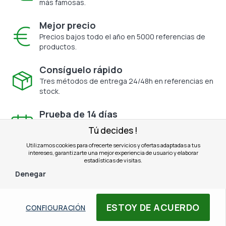
más famosas.
Mejor precio
Precios bajos todo el año en 5000 referencias de
productos.
Consíguelo rápido
Tres métodos de entrega 24/48h en referencias en
stock.
Prueba de 14 días
Válido en todos los productos elegibles.
Tú decides !
Utilizamos cookies para ofrecerte servicios y ofertas adaptadas a tus
intereses, garantizarte una mejor experiencia de usuario y elaborar
Cotización Gratis
estadísticas de visitas.
Para clientes profesionales en toda nuestra tienda.
Denegar
ESTOY DE ACUERDO
CONFIGURACIÓN
Pago seguro