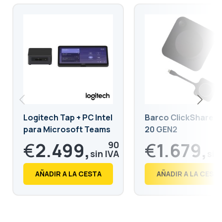
Logitech Tap + PC Intel
Barco ClickShare C
para Microsoft Teams
20 GEN2
Room
€
2.499,
€
1.679,
90
€
3.024,
€
2.032,
88
68
AÑADIR A LA CESTA
AÑADIR A LA CEST