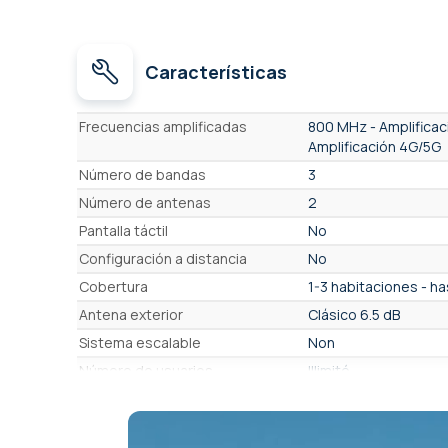
Características
Características
Frecuencias amplificadas
800 MHz - Amplificac
Amplificación 4G/5G
Número de bandas
3
Número de antenas
2
Pantalla táctil
No
Configuración a distancia
No
Cobertura
1-3 habitaciones - h
Antena exterior
Clásico 6.5 dB
Sistema escalable
Non
Número de usuarios
Illimité
Operador compatible
Orange, Bouygues, SF
Telenet, Base, Mobile
Compatible con todos los
Sí