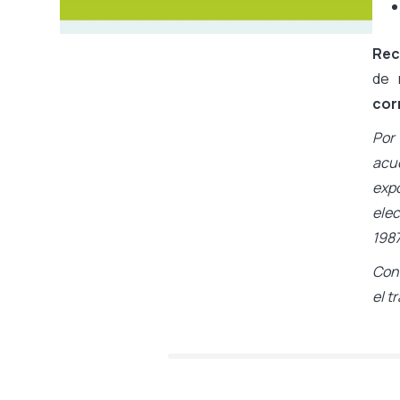
Rec
de 
cor
Por 
acu
expo
elec
1987
Con 
el t