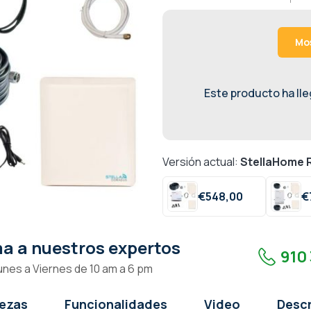
Mos
Este producto ha lleg
Versión actual:
StellaHome R
€
548,
00
€
a a nuestros expertos
910 
unes a Viernes de 10 am a 6 pm
lezas
Funcionalidades
Video
Descr