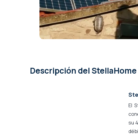
Descripción
del StellaHome 
Ste
El 
cone
su 4
débi