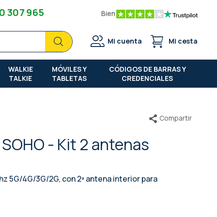
0 307 965
Bien
Buscar
Buscar
Mi cuenta
Mi cesta
WALKIE
MÓVILES Y
CÓDIGOS DE BARRAS Y
TALKIE
TABLETAS
CREDENCIALES
Compartir
 SOHO - Kit 2 antenas
z 5G/4G/3G/2G, con 2ª antena interior para