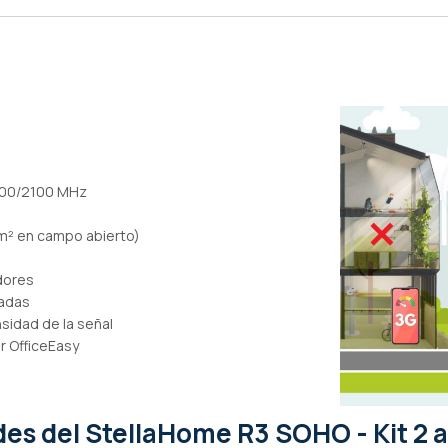
a
900/2100 MHz
 m² en campo abierto)
dores
tadas
nsidad de la señal
r OfficeEasy
ades
del StellaHome R3 SOHO - Kit 2 a