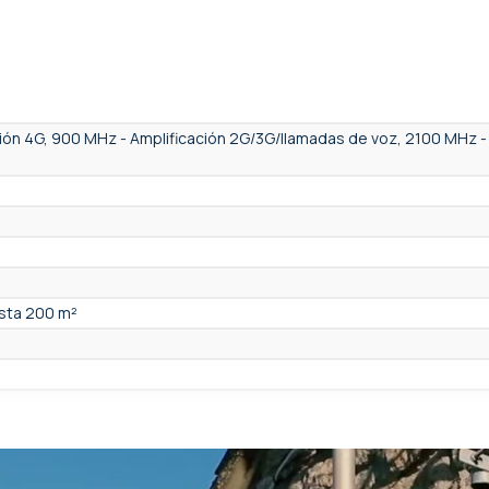
ión 4G, 900 MHz - Amplificación 2G/3G/llamadas de voz, 2100 MHz -
asta 200 m²
R, Free, Movistar, Vodafone, MásMóvil, Proximus, Yoigo, VOO , Scarle
 Vikings , KPN, T-Mobile