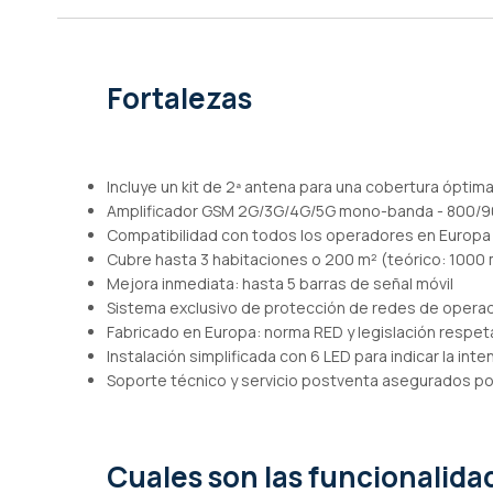
de
imágenes
Fortalezas
Incluye un kit de 2ª antena para una cobertura óptim
Amplificador GSM 2G/3G/4G/5G mono-banda - 800/
Compatibilidad con todos los operadores en Europa
Cubre hasta 3 habitaciones o 200 m² (teórico: 1000
Mejora inmediata: hasta 5 barras de señal móvil
Sistema exclusivo de protección de redes de opera
Fabricado en Europa: norma RED y legislación respe
Instalación simplificada con 6 LED para indicar la inte
Soporte técnico y servicio postventa asegurados po
Cuales son las funcionalid