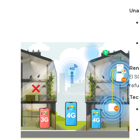
Una
Ren
El S
refu
Tec