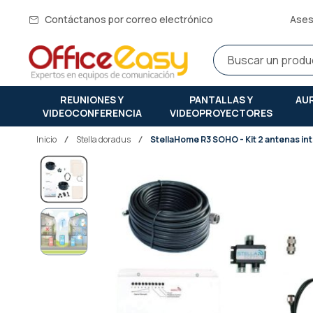
Contáctanos por correo electrónico
Ases
REUNIONES Y
PANTALLAS Y
AU
VIDEOCONFERENCIA
VIDEOPROYECTORES
Inicio
stella doradus
StellaHome R3 SOHO - Kit 2 antenas in
Saltar
al
final
de
la
galería
de
imágenes