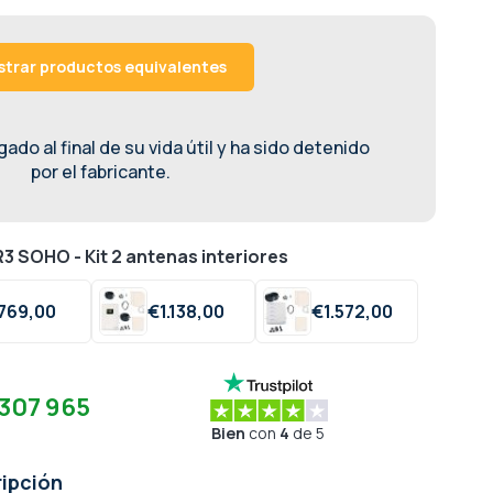
trar productos equivalentes
ado al final de su vida útil y ha sido detenido
por el fabricante.
3 SOHO - Kit 2 antenas interiores
769,
00
€
1.138,
00
€
1.572,
00
307 965
Bien
con
4
de 5
ipción