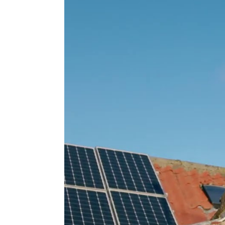
operadores móviles
Red reforzada
Llamada de voz, SMS,
Peso
4kg
Dimensiones
35 x 17 x 3.5cm
Gama del fabricante
Stella Home