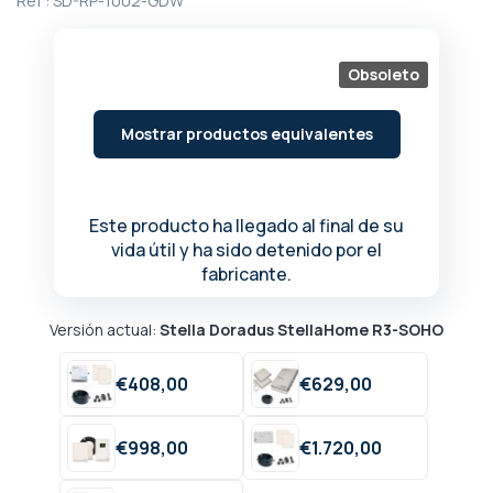
Ref :
SD-RP-1002-GDW
de
la
galería
Obsoleto
de
imágenes
Mostrar productos equivalentes
Este producto ha llegado al final de su
vida útil y ha sido detenido por el
fabricante.
Versión actual:
Stella Doradus StellaHome R3-SOHO
€
408,
00
€
629,
00
€
998,
00
€
1.720,
00