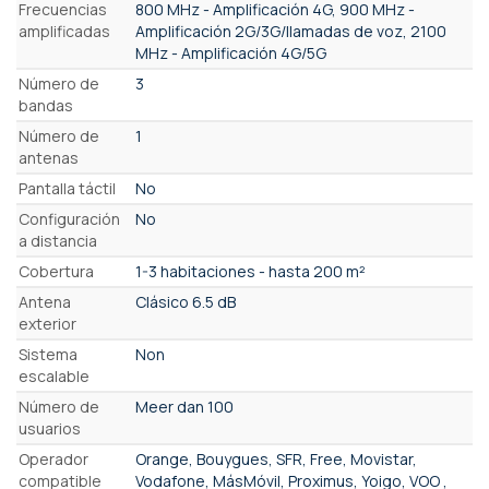
Características
Frecuencias
800 MHz - Amplificación 4G, 900 MHz -
amplificadas
Amplificación 2G/3G/llamadas de voz, 2100
MHz - Amplificación 4G/5G
Número de
3
bandas
Número de
1
antenas
Pantalla táctil
No
Configuración
No
a distancia
Cobertura
1-3 habitaciones - hasta 200 m²
Antena
Clásico 6.5 dB
exterior
Sistema
Non
escalable
Número de
Meer dan 100
usuarios
Operador
Orange, Bouygues, SFR, Free, Movistar,
compatible
Vodafone, MásMóvil, Proximus, Yoigo, VOO ,