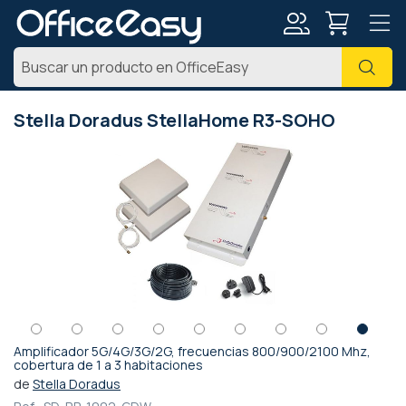
Mi
Busc
cuenta
Stella Doradus StellaHome R3-SOHO
Saltar
al
final
de
la
galería
de
imágenes
Amplificador 5G/4G/3G/2G, frecuencias 800/900/2100 Mhz,
Saltar
cobertura de 1 a 3 habitaciones
al
de
Stella Doradus
comienzo