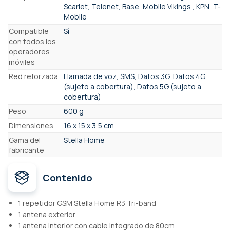
Scarlet, Telenet, Base, Mobile Vikings , KPN, T-
Mobile
Compatible
Sí
con todos los
operadores
móviles
Red reforzada
Llamada de voz, SMS, Datos 3G, Datos 4G
(sujeto a cobertura), Datos 5G (sujeto a
cobertura)
Peso
600 g
Dimensiones
16 x 15 x 3,5 cm
Gama del
Stella Home
fabricante
Contenido
1 repetidor GSM Stella Home R3 Tri-band
1 antena exterior
1 antena interior con cable integrado de 80cm