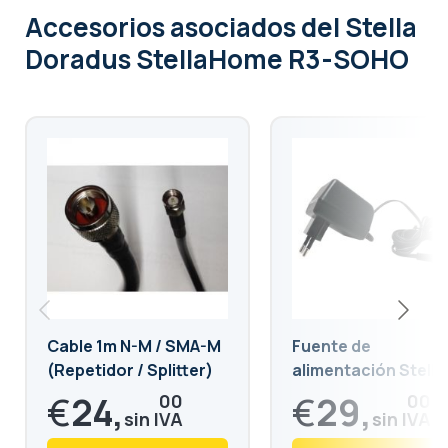
Accesorios asociados
del Stella
Doradus StellaHome R3-SOHO
Cable 1m N-M / SMA-M
Fuente de
(Repetidor / Splitter)
alimentación Stella
Doradus Tri bandas
€
24,
€
29,
00
00
04
09