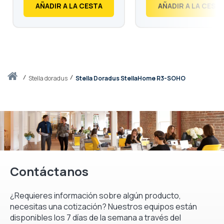
€
29,
€
35,
AÑADIR A LA CESTA
AÑADIR A LA CEST
Inicio
stella doradus
Stella Doradus StellaHome R3-SOHO
Contáctanos
¿Requieres información sobre algún producto,
necesitas una cotización? Nuestros equipos están
disponibles los 7 días de la semana a través del