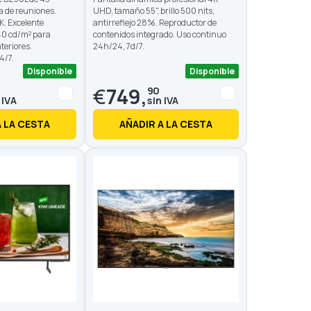
a de reuniones.
UHD, tamaño 55", brillo 500 nits,
. Excelente
antirreflejo 28%. Reproductor de
40 cd/m² para
contenidos integrado. Uso continuo
teriores.
24h/24, 7d/7.
4/7.
Disponible
Disponible
€
749,
90
A LA CESTA
AÑADIR A LA CESTA