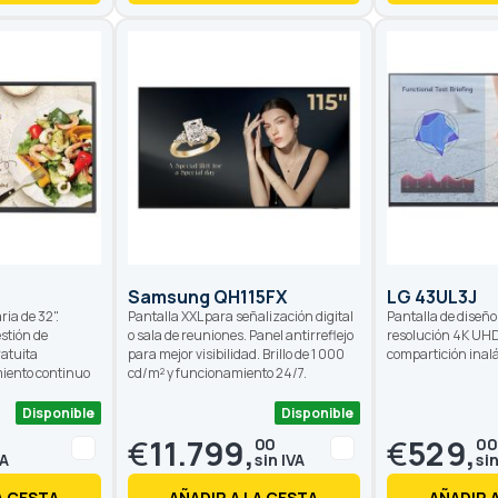
Samsung QH115FX
LG 43UL3J
ria de 32".
Pantalla XXL para señalización digital
Pantalla de diseño
stión de
o sala de reuniones. Panel antirreflejo
resolución 4K UHD
ratuita
para mejor visibilidad. Brillo de 1 000
compartición inal
iento continuo
cd/m² y funcionamiento 24/7.
Disponible
Disponible
€
11.799,
€
529,
00
00
A CESTA
AÑADIR A LA CESTA
AÑADIR 