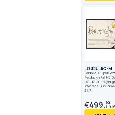
LG 32UL5Q-M
Pantalla LCD publicita
Resolución Full HD. Ge
señalización digital g
integrada. Funcionam
24/7.
€
499,
90
AÑADIR A L