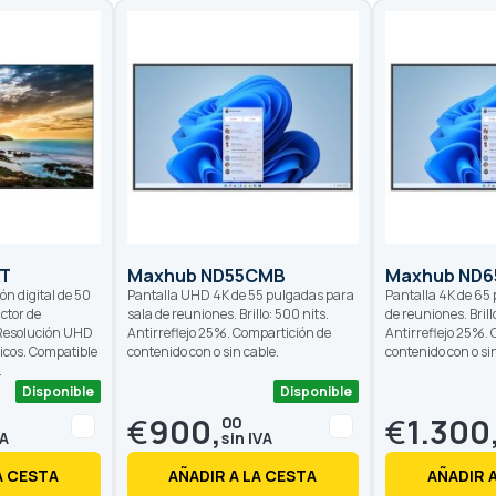
T
Maxhub ND55CMB
Maxhub ND
ón digital de 50
Pantalla UHD 4K de 55 pulgadas para
Pantalla 4K de 65
ctor de
sala de reuniones. Brillo: 500 nits.
de reuniones. Bril
 Resolución UHD
Antirreflejo 25%. Compartición de
Antirreflejo 25%.
ticos. Compatible
contenido con o sin cable.
contenido con o si
.
Disponible
Disponible
as
€
900,
€
1.300
00
A CESTA
AÑADIR A LA CESTA
AÑADIR 