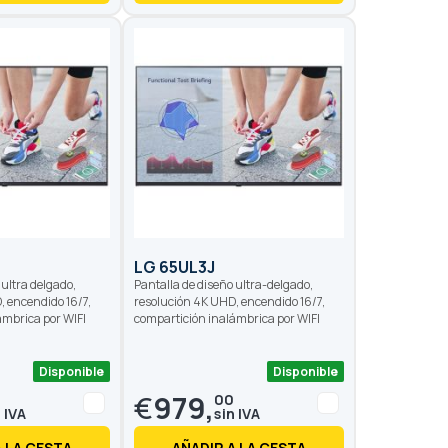
LG 65UL3J
 ultra delgado,
Pantalla de diseño ultra-delgado,
, encendido 16/7,
resolución 4K UHD, encendido 16/7,
ámbrica por WIFI
compartición inalámbrica por WIFI
Disponible
Disponible
€
979,
00
A LA CESTA
AÑADIR A LA CESTA