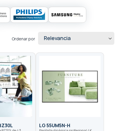
Ordenar por
BZ30L
LG 55UM5N-H
ie BZ30L de 43
Pantalla dinámica profesional 4K