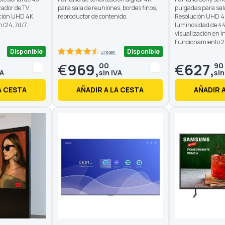
zador de TV
para sala de reuniones, bordes finos,
pulgadas para sal
ución UHD 4K.
reproductor de contenido.
Resolución UHD 4K
/24, 7d/7.
luminosidad de 4
visualización en in
Funcionamiento 2
Disponible
Disponible
as
2 reseñas
90
100
% of
€
969,
€
627,
00
90
A CESTA
AÑADIR A LA CESTA
AÑADIR 