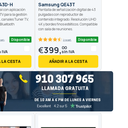
43D-H
Samsung QE43T
al con aplicación
Pantalla de señalización digital de 43
TV para la gestión
pulgadas con reproductor de
n, canales Tuner TV,
contenido integrado. Resolución UHD
/Bluetooth
4K y bordes finos estéticos. Compatible
con sala de reuniones.
Disponible
Disponible
eseñas
2 reseñas
90
100
% of
€
399,
0
00
A LA CESTA
AÑADIR A LA CESTA