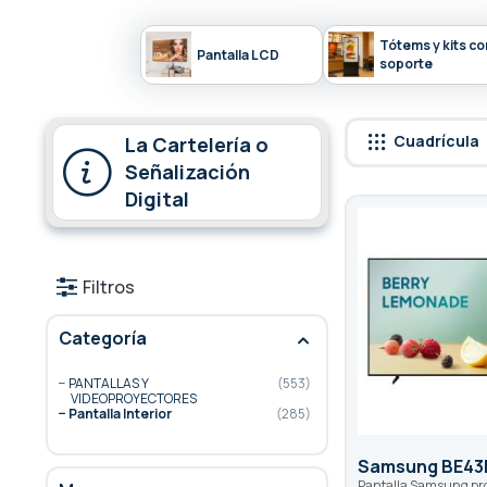
Tótems y kits co
Pantalla LCD
soporte
Cuadrícula
La Cartelería o
Señalización
Digital
Filtros
Categoría
PANTALLAS Y
553
VIDEOPROYECTORES
Pantalla Interior
285
Samsung BE43
Pantalla Samsung pro