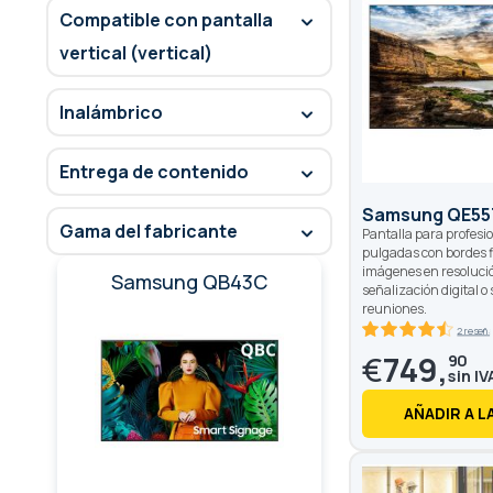
Compatible con pantalla
vertical (vertical)
Inalámbrico
Entrega de contenido
Samsung QE55
Gama del fabricante
Pantalla para profesi
pulgadas con bordes f
imágenes en resoluci
Samsung QB43C
señalización digital o 
reuniones.
2 reseñ
90
100
% of
€
749,
90
AÑADIR A L