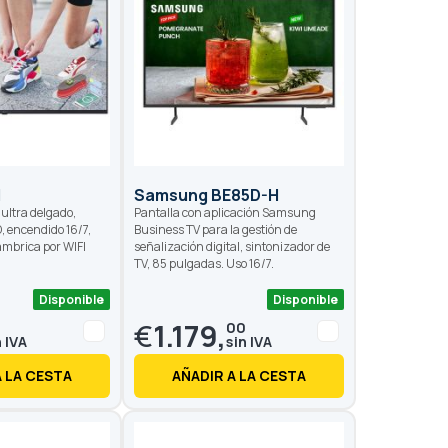
M
Samsung BE85D-H
 ultra delgado,
Pantalla con aplicación Samsung
, encendido 16/7,
Business TV para la gestión de
ámbrica por WIFI
señalización digital, sintonizador de
TV, 85 pulgadas. Uso 16/7.
Disponible
Disponible
€
1.179,
00
A LA CESTA
AÑADIR A LA CESTA