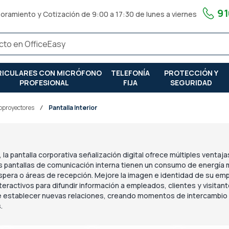
91
oramiento y Cotización de 9:00 a 17:30 de lunes a viernes
RICULARES CON MICRÓFONO
TELEFONÍA
PROTECCIÓN Y
PROFESIONAL
FIJA
SEGURIDAD
deoproyectores
Pantalla Interior
 la pantalla corporativa señalización digital ofrece múltiples ventaj
s pantallas de comunicación interna tienen un consumo de energía m
spera o áreas de recepción. Mejore la imagen e identidad de su empr
eractivos para difundir información a empleados, clientes y visitant
e establecer nuevas relaciones, creando momentos de intercambio p
.