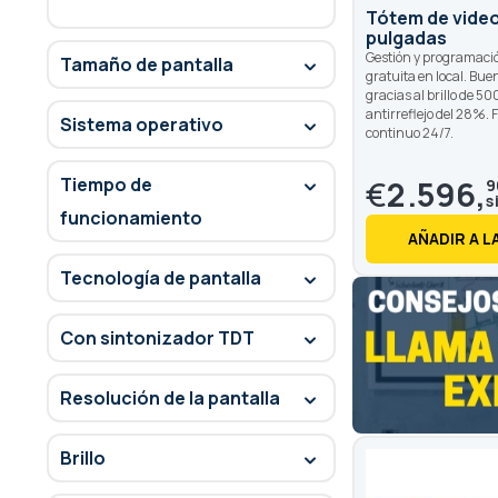
Tótem de video
pulgadas
Gestión y programaci
Tamaño de pantalla
gratuita en local. Bue
gracias al brillo de 50
antirreflejo del 28%.
Sistema operativo
continuo 24/7.
Tiempo de
€
2.596,
9
funcionamiento
AÑADIR A L
Tecnología de pantalla
Con sintonizador TDT
Resolución de la pantalla
Brillo