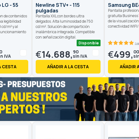
 LG - 55
Newline STV+ - 115
Samsung BE
pulgadas
Pantalla profesion
gratuita Business 
ón de contenidos
Pantalla XXL con bordes ultra
de la visualizació
na legibilidad
delgados. Alta luminosidad de 750
conectividad WIFI
0 cd/m² y al
cd/m². Solución de compartición
 Funcionamiento
inalámbrica integrada. Compatible
con señalización digital.
Disponible
1 r
100
100
% of
€
14.688,
€
499,
0
90
0
A CESTA
AÑADIR A LA CESTA
AÑADIR 