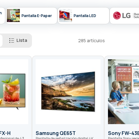
n
Pantalla E-Paper
Pantalla LED
Lista
285
artículos
FX-H
Samsung QE65T
Sony FW-43
fesional de 43
Pantalla de señalización digital 4K,
Pantalla Sony ser