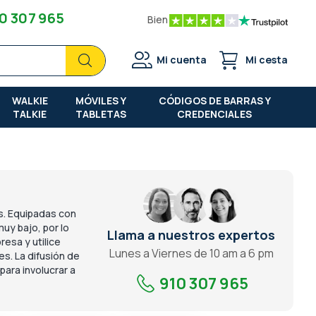
0 307 965
Bien
Buscar
Buscar
Mi cuenta
Mi cesta
WALKIE
MÓVILES Y
CÓDIGOS DE BARRAS Y
TALKIE
TABLETAS
CREDENCIALES
as. Equipadas con
uy bajo, por lo
Llama a nuestros expertos
esa y utilice
Lunes a Viernes de 10 am a 6 pm
es. La difusión de
ara involucrar a
910 307 965