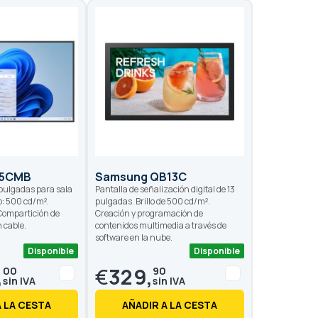
65CMB
Samsung QB13C
 pulgadas para sala
Pantalla de señalización digital de 13
lo: 500 cd/m².
pulgadas. Brillo de 500 cd/m².
 Compartición de
Creación y programación de
n cable.
contenidos multimedia a través de
software en la nube.
Disponible
Disponible
,
€
329,
00
90
A LA CESTA
AÑADIR A LA CESTA