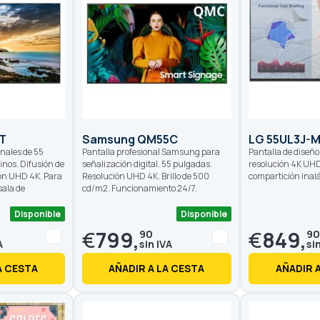
T
Samsung QM55C
LG 55UL3J-
onales de 55
Pantalla profesional Samsung para
Pantalla de diseño
inos. Difusión de
señalización digital. 55 pulgadas.
resolución 4K UHD
ón UHD 4K. Para
Resolución UHD 4K. Brillo de 500
compartición inal
sala de
cd/m2. Funcionamiento 24/7.
Disponible
Disponible
as
€
799,
€
849,
90
90
A CESTA
AÑADIR A LA CESTA
AÑADIR 