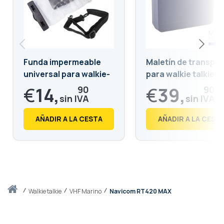
Funda impermeable
Maletín de transpo
universal para walkie-
para walkie talkies
talkie
€
14,
€
39,
90
90
€
18,
€
48,
03
28
AÑADIR A LA CESTA
AÑADIR A LA CEST
Inicio
walkie talkie
VHF Marino
Navicom RT420 MAX