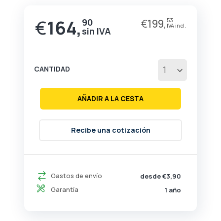
de
la
€
164,
90
€
199,
53
Precio
galería
especial
de
imágenes
CANTIDAD
AÑADIR A LA CESTA
Recibe una cotización
Gastos de envío
desde €3,90
Garantía
1 año