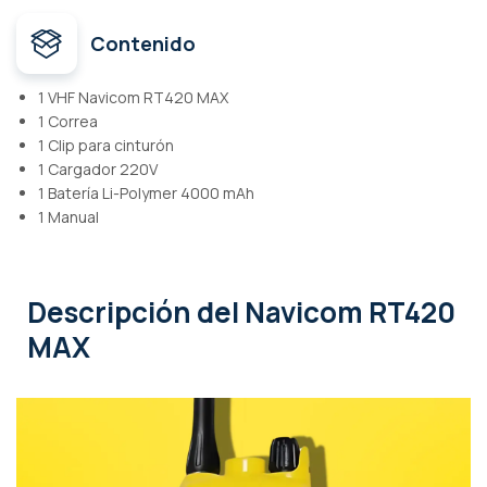
Contenido
1 VHF Navicom RT420 MAX
1 Correa
1 Clip para cinturón
1 Cargador 220V
1 Batería Li-Polymer 4000 mAh
1 Manual
Descripción
del Navicom RT420
MAX