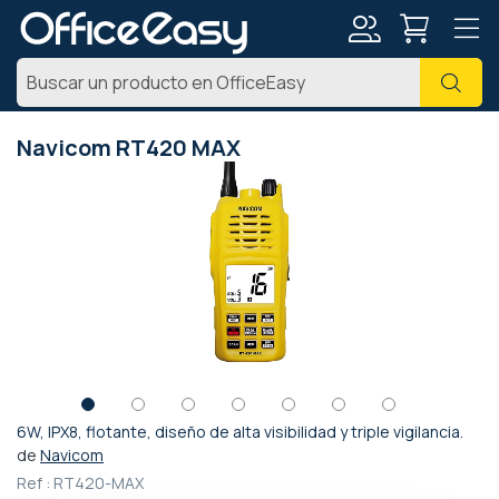
Mi
Busc
cuenta
Navicom RT420 MAX
Saltar
al
final
de
la
galería
de
imágenes
6W, IPX8, flotante, diseño de alta visibilidad y triple vigilancia.
Saltar
de
Navicom
al
Ref :
RT420-MAX
comienzo