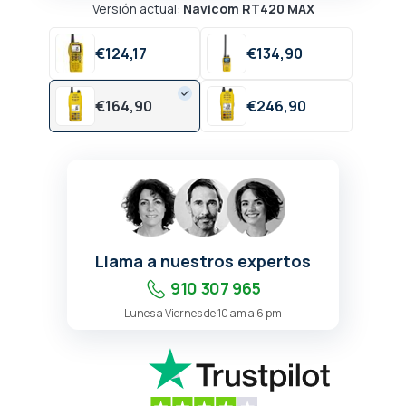
Versión actual:
Navicom RT420 MAX
€
124,
17
€
134,
90
€
164,
90
€
246,
90
Llama a nuestros expertos
910 307 965
Lunes a Viernes de 10 am a 6 pm