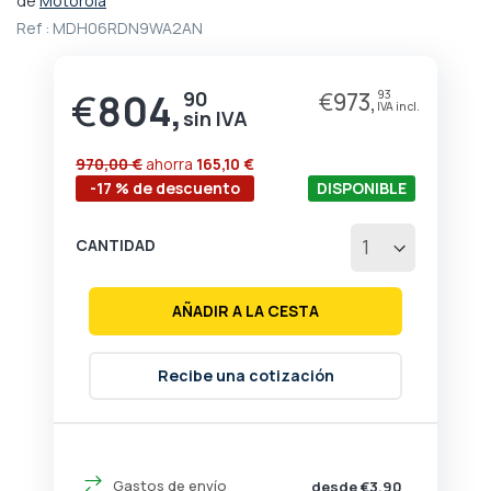
de
Motorola
comienzo
Ref :
MDH06RDN9WA2AN
de
la
galería
€
804,
90
€
973,
93
de
imágenes
970,00 €
ahorra
165,10 €
-17 % de descuento
DISPONIBLE
CANTIDAD
AÑADIR A LA CESTA
Recibe una cotización
Gastos de envío
desde €3,90