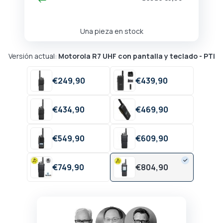
Una pieza en stock
Versión actual:
Motorola R7 UHF con pantalla y teclado - PTI
€
249,
90
€
439,
90
€
434,
90
€
469,
90
€
549,
90
€
609,
90
€
749,
90
€
804,
90