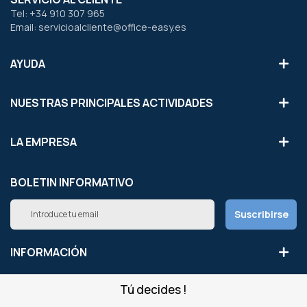
Tel: +34 910 307 965
Email: servicioalcliente@office-easy.es
AYUDA
NUESTRAS PRINCIPALES ACTIVIDADES
LA EMPRESA
BOLETIN INFORMATIVO
Inscríbete
Suscribirse
a
nuestro
boletín
INFORMACIÓN
de
noticias:
Tú decides !
NUESTROS SITIOS