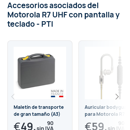
Accesorios asociados
del
Motorola R7 UHF con pantalla y
teclado - PTI
Maletín de transporte
Auricular bodyguar
de gran tamaño (A3)
para Motorola R7
€
49,
€
59,
90
90