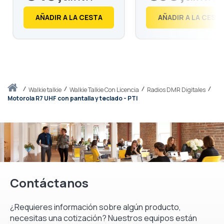
€
60,
€
72,
38
48
AÑADIR A LA CESTA
AÑADIR A LA CEST
Inicio
walkie talkie
Walkie Talkie Con Licencia
Radios DMR Digitales
Motorola R7 UHF con pantalla y teclado - PTI
Contáctanos
¿Requieres información sobre algún producto,
necesitas una cotización? Nuestros equipos están