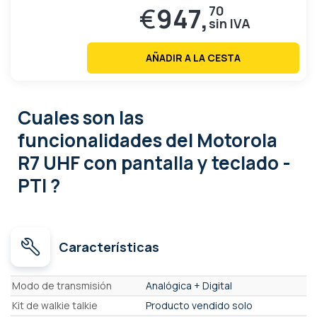
€
947,
70
AÑADIR A LA CESTA
Cuales son las
funcionalidades
del Motorola
R7 UHF con pantalla y teclado -
PTI ?
Características
Características
Modo de transmisión
Analógica + Digital
Kit de walkie talkie
Producto vendido solo