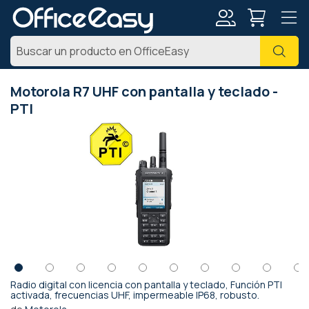
Mi
Busc
cuenta
Motorola R7 UHF con pantalla y teclado -
PTI
Saltar
al
final
de
la
galería
de
imágenes
Radio digital con licencia con pantalla y teclado, Función PTI
Saltar
activada, frecuencias UHF, impermeable IP68, robusto.
al