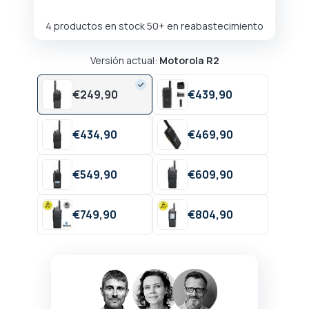
4 productos en stock
50+ en reabastecimiento
Versión actual:
Motorola R2
€
249,
90
€
439,
90
€
434,
90
€
469,
90
€
549,
90
€
609,
90
€
749,
90
€
804,
90