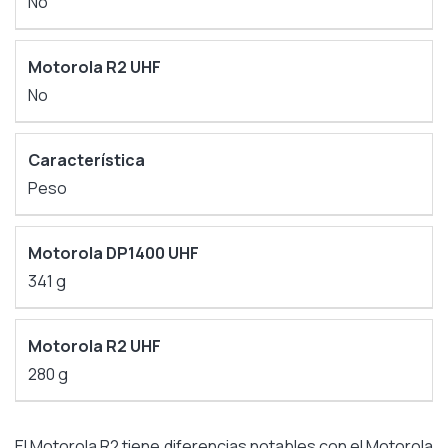
No
No
Peso
341 g
280 g
El Motorola R2 tiene diferencias notables con el Motorola