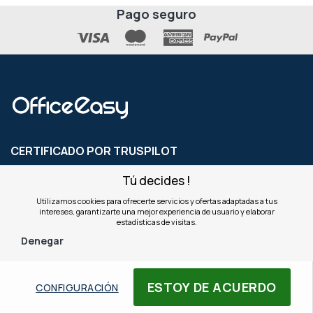
Pago seguro
CERTIFICADO POR TRUSPILOT
con
4
de 5
Tú decides !
Utilizamos cookies para ofrecerte servicios y ofertas adaptadas a tus
intereses, garantizarte una mejor experiencia de usuario y elaborar
SERVICIO AL CLIENTE
estadísticas de visitas.
Tel: +34 910 307 965
Denegar
Email: servicioalcliente@office-easy.es
AYUDA
ESTOY DE ACUERDO
CONFIGURACIÓN