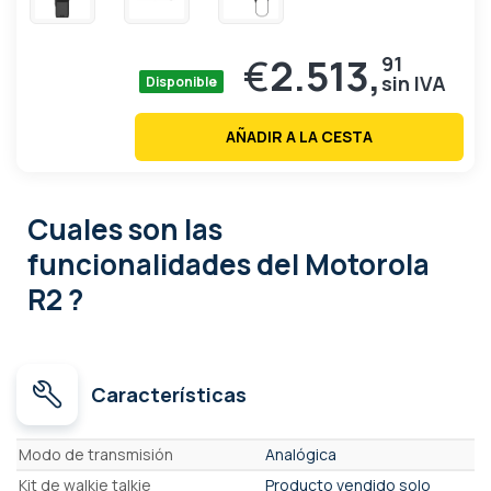
€
2.513,
91
Disponible
AÑADIR A LA CESTA
Cuales son las
funcionalidades
del Motorola
R2 ?
Características
Características
Modo de transmisión
Analógica
Kit de walkie talkie
Producto vendido solo