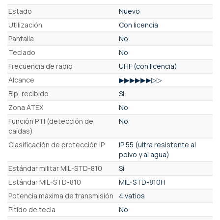
Estado
Nuevo
Utilización
Con licencia
Pantalla
No
Teclado
No
Frecuencia de radio
UHF (con licencia)
Alcance
▶▶▶▶▶▶▷▷
Bip, recibido
Sí
Zona ATEX
No
Función PTI (detección de
No
caídas)
Clasificación de protección IP
IP 55 (ultra resistente al
polvo y al agua)
Estándar militar MIL-STD-810
Sí
Estándar MIL-STD-810
MIL-STD-810H
Potencia máxima de transmisión
4 vatios
Pitido de tecla
No