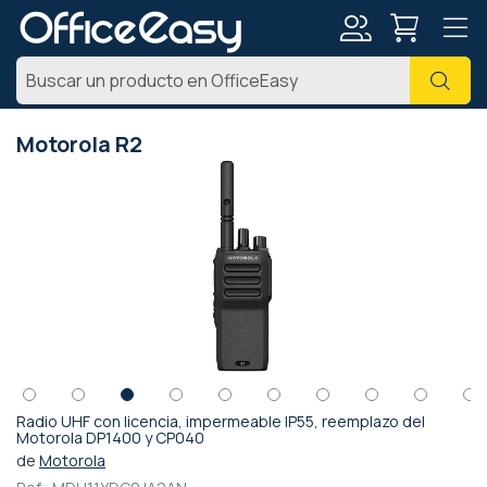
Mi
Busc
cuenta
Motorola R2
Saltar
al
final
de
la
galería
de
imágenes
Radio UHF con licencia, impermeable IP55, reemplazo del
Saltar
Motorola DP1400 y CP040
al
de
Motorola
comienzo