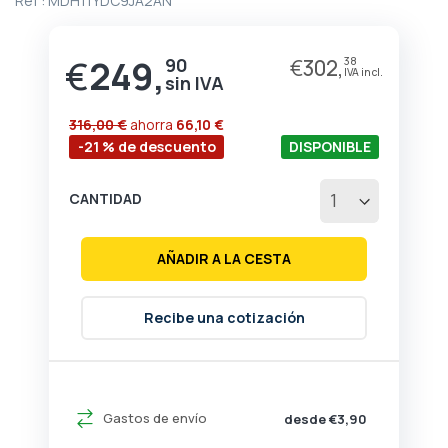
Ref :
MDH11YDC9JA2AN
de
la
galería
€
249,
90
€
302,
38
de
imágenes
316,00 €
ahorra
66,10 €
-21 % de descuento
DISPONIBLE
CANTIDAD
AÑADIR A LA CESTA
Recibe una cotización
Gastos de envío
desde €3,90