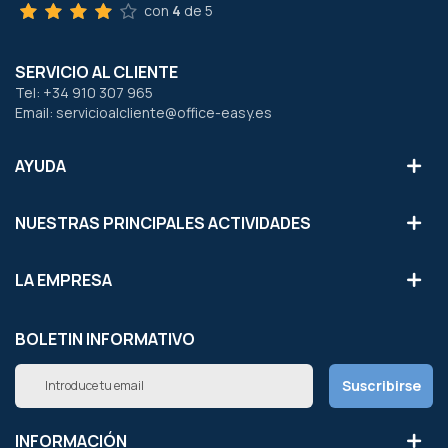
con
4
de 5
SERVICIO AL CLIENTE
Tel: +34 910 307 965
Email: servicioalcliente@office-easy.es
AYUDA
NUESTRAS PRINCIPALES ACTIVIDADES
LA EMPRESA
BOLETIN INFORMATIVO
Inscríbete
Suscribirse
a
nuestro
boletín
INFORMACIÓN