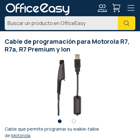
Mi
Busc
cuenta
Cable de programación para Motorola R7,
R7a, R7 Premium y Ion
Saltar
al
final
de
la
galería
de
imágenes
Cable que permite programar su walkie-talkie
Saltar
de
Motorola
al