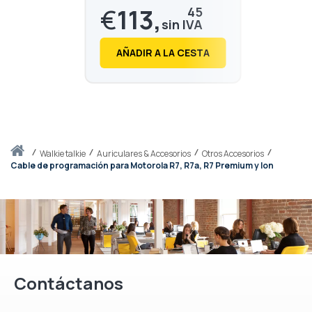
Premium | Motorola
€
113,
45
PMLN8343A
€
137,
27
AÑADIR A LA CESTA
Inicio
walkie talkie
Auriculares & Accesorios
Otros Accesorios
Cable de programación para Motorola R7, R7a, R7 Premium y Ion
Contáctanos