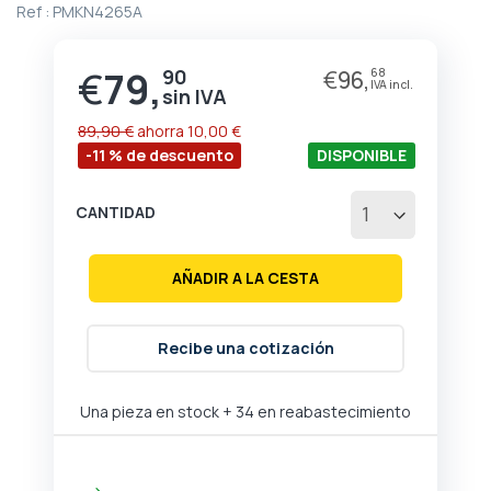
Ref :
PMKN4265A
comienzo
de
la
€
79,
90
€
96,
68
Precio
galería
especial
de
imágenes
89,90 €
ahorra
10,00 €
-11 % de descuento
DISPONIBLE
CANTIDAD
AÑADIR A LA CESTA
Recibe una cotización
Una pieza en stock
+ 34 en reabastecimiento