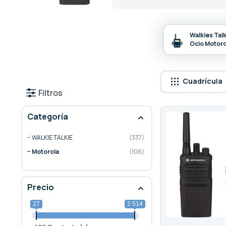
Walkies Tal
Ocio Motoro
Cuadrícula
Filtros
Categoría
WALKIE TALKIE
337
Motorola
106
Precio
27
2 514