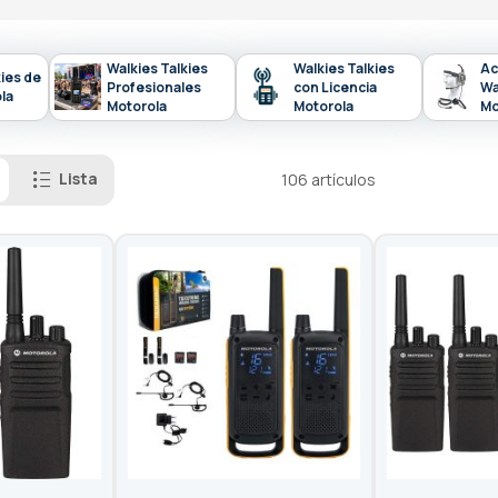
Walkies Talkies
Walkies Talkies
Ac
kies de
Profesionales
con Licencia
Wa
la
Motorola
Motorola
Mo
Lista
106
artículos