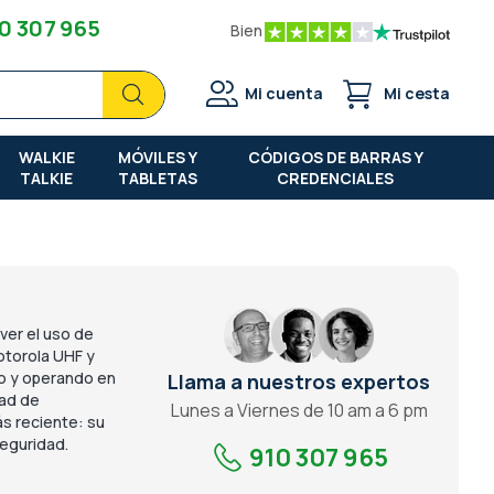
0 307 965
Bien
Buscar
Buscar
Mi cuenta
Mi cesta
WALKIE
MÓVILES Y
CÓDIGOS DE BARRAS Y
TALKIE
TABLETAS
CREDENCIALES
ver el uso de
torola
UHF y
to y operando en
Llama a nuestros expertos
dad de
Lunes a Viernes de 10 am a 6 pm
ás reciente: su
seguridad.
910 307 965