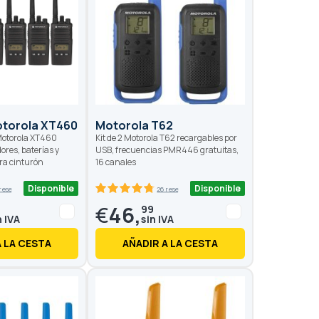
otorola XT460
Motorola T62
Motorola XT460
Kit de 2 Motorola T62 recargables por
ores, baterías y
USB, frecuencias PMR446 gratuitas,
ara cinturón
16 canales
Disponible
Disponible
 reseñas
26 reseñas
95.4
100
% of
€
46,
6
99
A LA CESTA
AÑADIR A LA CESTA