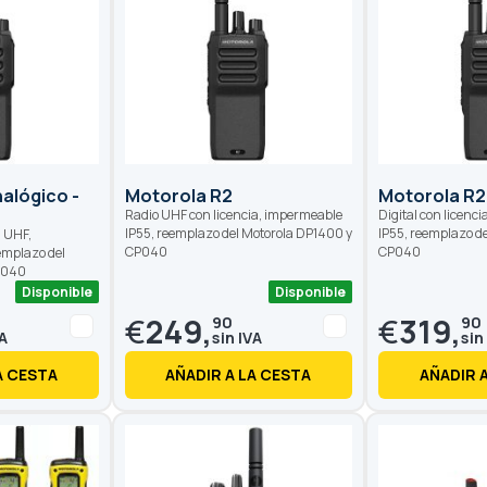
alógico -
Motorola R2
Motorola R2 
Radio UHF con licencia, impermeable
Digital con licenc
IP55, reemplazo del Motorola DP1400 y
IP55, reemplazo d
a UHF,
CP040
CP040
emplazo del
P040
Disponible
Disponible
€
249,
€
319,
90
90
A CESTA
AÑADIR A LA CESTA
AÑADIR 