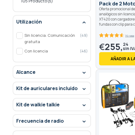
105 Producto(s)
Pack de 2 Mot
Oferta promocional de 
analógicos sin licenci
XT420 con cargadores,
Utilización
fundas con clip para 
Sin licencia. Comunicación
49
70 rese
92.8
100
% of
gratuita
€
255,
24
Con licencia
46
AÑADIR A L
Alcance
Kit de auriculares incluido
Kit de walkie talkie
Frecuencia de radio