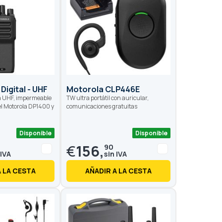
Digital - UHF
Motorola CLP446E
ia UHF, impermeable
TW ultra portátil con auricular,
el Motorola DP1400 y
comunicaciones gratuitas
Disponible
Disponible
€
156,
90
A LA CESTA
AÑADIR A LA CESTA