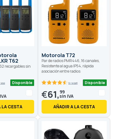
otorola
Motorola T72
LKR T62
Par de radios PMR446, 16 canales,
Resistente al agua IP54, rápida
T62 recargables sin
asociación entre radios
Disponible
Disponible
 reseñas
9 reseñas
91.2
100
% of
€
61,
99
A LA CESTA
AÑADIR A LA CESTA