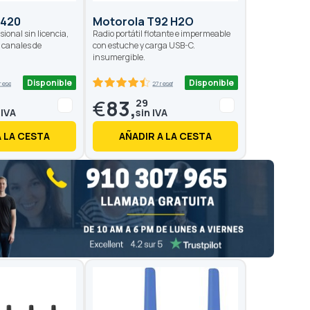
T420
Motorola T92 H2O
sional sin licencia,
Radio portátil flotante e impermeable
6 canales de
con estuche y carga USB-C.
insumergible.
Disponible
Disponible
 reseñas
27 reseñas
88.8
100
% of
€
83,
29
A LA CESTA
AÑADIR A LA CESTA