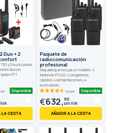
2 Duo + 2
Paquete de
confort
radiocomunicación
profesional
 T82 y 2 auriculares
nfort Vox con
Paquete que incluye un maletín, 4
y botón PTT
Motorola XT420, 4 cargadores
rápidos, 4 alimentaciones y 4
auriculares.
Disponible
Disponible
 reseñas
93 reseñas
91.4
100
% of
€
632,
90
A LA CESTA
AÑADIR A LA CESTA