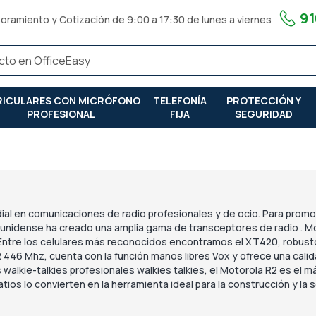
91
oramiento y Cotización de 9:00 a 17:30 de lunes a viernes
RICULARES CON MICRÓFONO
TELEFONÍA
PROTECCIÓN Y
PROFESIONAL
FIJA
SEGURIDAD
ial en comunicaciones de radio profesionales y de ocio. Para promo
dounidense ha creado una amplia gama de transceptores de radio
.
Mo
 Entre los celulares más reconocidos encontramos el XT420, robus
R 446 Mhz, cuenta con la función manos libres Vox y ofrece una cali
 walkie-talkies profesionales walkies talkies, el Motorola R2 es el m
atios lo convierten en la herramienta ideal para la construcción y la 