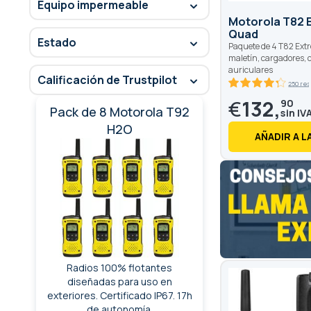
Equipo impermeable
Motorola T82
Quad
Estado
Paquete de 4 T82 Ext
maletín, cargadores, 
auriculares
Calificación de Trustpilot
250 res
86
100
% of
€
132,
90
Pack de 8 Motorola T92
H2O
AÑADIR A L
Radios 100% flotantes
diseñadas para uso en
exteriores. Certificado IP67. 17h
de autonomía.