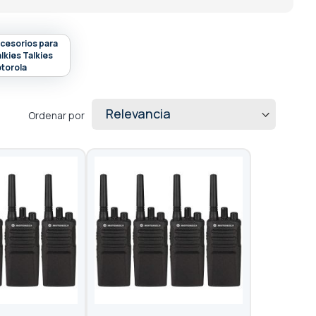
cesorios para
lkies Talkies
torola
Ordenar por