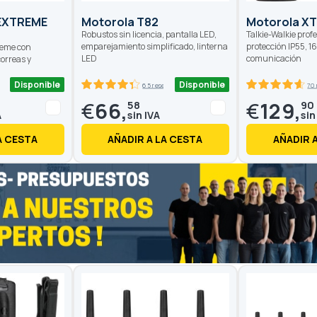
 EXTREME
Motorola T82
Motorola X
Robustos sin licencia, pantalla LED,
Talkie-Walkie profe
emparejamiento simplificado, linterna
protección IP55, 1
reme con
LED
comunicación
correas y
Disponible
Disponible
eñas
65 reseñas
70
87.4
100
92.8
100
% of
% of
€
66,
€
129,
58
90
A CESTA
AÑADIR A LA CESTA
AÑADIR 