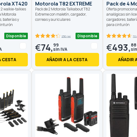
orola XT420
Motorola T82 EXTREME
Pack de 4 M
2 walkie-talkies
Pack de 2 Motorola Talkabout T82
Oferta promocional
a Motorola
Extreme con maletín, cargador,
analógicas sin lic
 baterías y
correas y auriculares
cargadores, baterí
cinturón
para cinturón
Disponible
Disponible
ñas
250 reseñas
70
86
100
92.8
100
% of
% of
€
74,
€
493,
99
88
A CESTA
AÑADIR A LA CESTA
AÑADIR 