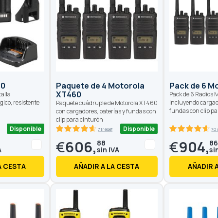
60
Paquete de 4 Motorola
Pack de 6 M
XT460
talla
Pack de 6 Radios 
ico, resistente
incluyendo cargad
Paquete cuádruple de Motorola XT460
fundas con clip p
con cargadores, baterías y fundas con
clip para cinturón
Disponible
Disponible
ñas
71 reseñas
70
92.6
100
92.8
100
% of
% of
€
606,
€
904,
88
8
A CESTA
AÑADIR A LA CESTA
AÑADIR 