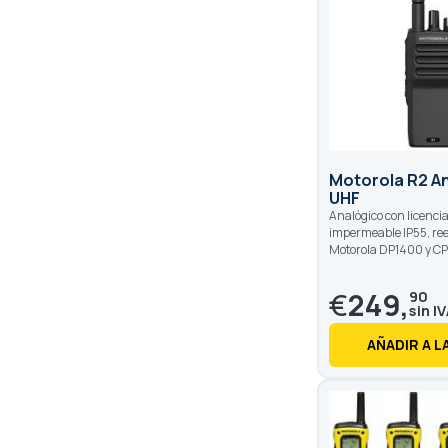
Motorola R2 An
UHF
Analógico con licenci
impermeable IP55, re
Motorola DP1400 y C
€
249,
90
AÑADIR A L