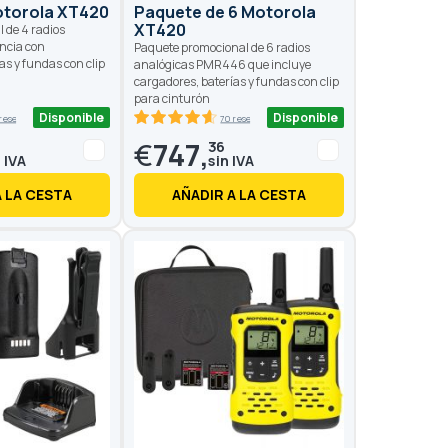
otorola XT420
Paquete de 6 Motorola
XT420
 de 4 radios
encia con
Paquete promocional de 6 radios
as y fundas con clip
analógicas PMR446 que incluye
cargadores, baterías y fundas con clip
para cinturón
Disponible
Disponible
 reseñas
70 reseñas
92.8
100
% of
€
747,
36
A LA CESTA
AÑADIR A LA CESTA