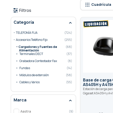
Cuadrícula
Filtros
Categoría
TELEFONÍA FIJA
724
Accesorios Teléfono Fijo
255
Cargadores y Fuentes de
68
Alimentación
Terminales DECT
37
Grabadora Contestador Fax
8
Fundas
14
Módulos de extensión
58
Base de carga
Cables y Varios
55
AS405H y A415
Estación de carga par
Gigaset AS405H y A4
Marca
Aastra
9