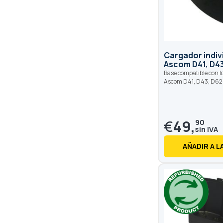
Cargador indiv
Ascom D41, D43
Base compatible con l
Ascom D41, D43, D62
€
49,
90
AÑADIR A L