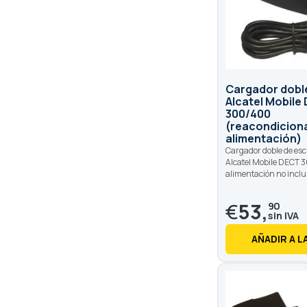
Cargador dobl
Alcatel Mobile
300/400
(reacondiciona
alimentación)
Cargador doble de escr
Alcatel Mobile DECT 
alimentación no inclu
€
53,
90
AÑADIR A L