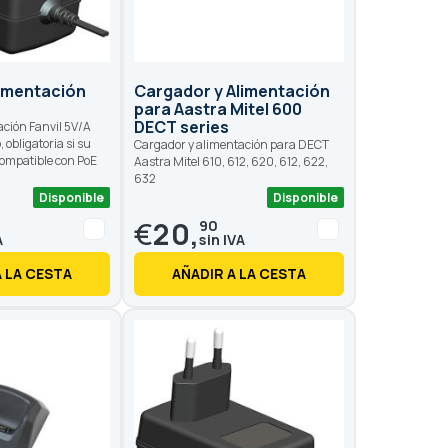
limentación
Cargador y Alimentación
para Aastra Mitel 600
DECT series
ación Fanvil 5V/A
o, obligatoria si su
Cargador y alimentación para DECT
compatible con PoE
Aastra Mitel 610, 612, 620, 612, 622,
632
Disponible
Disponible
€
20,
90
A LA CESTA
AÑADIR A LA CESTA