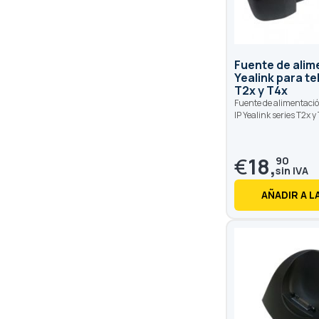
Fuente de alim
Yealink para t
T2x y T4x
Fuente de alimentació
IP Yealink series T2x y
€
18,
90
AÑADIR A L