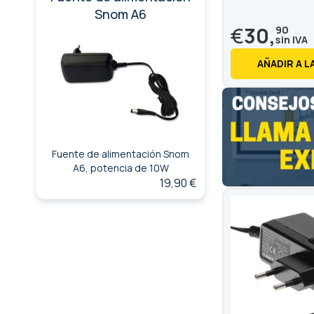
Snom A6
€
30,
90
AÑADIR A L
Fuente de alimentación Snom
A6, potencia de 10W
19,90 €