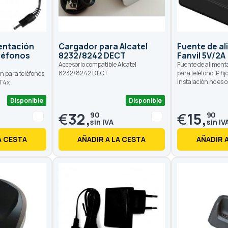
entación
Cargador para Alcatel
Fuente de a
eléfonos
8232/8242 DECT
Fanvil 5V/2A
Accesorio compatible Alcatel
Fuente de aliment
8232/8242 DECT
para teléfono IP fij
n para teléfonos
instalación no es 
 T4x
Disponible
Disponible
€
32,
€
15,
90
90
A CESTA
AÑADIR A LA CESTA
AÑADIR 