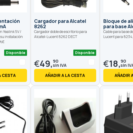
entación
Cargador para Alcatel
Bloque de a
0mA
8262
para base Al
n Yealink 5V /
Cargador doble de escritorio para
Cable para base de
 su instalación
Alcatel-Lucent 8262 DECT
Lucent para 8234
PoE
Disponible
Disponible
€
49,
€
18,
90
90
A CESTA
AÑADIR A LA CESTA
AÑADIR 