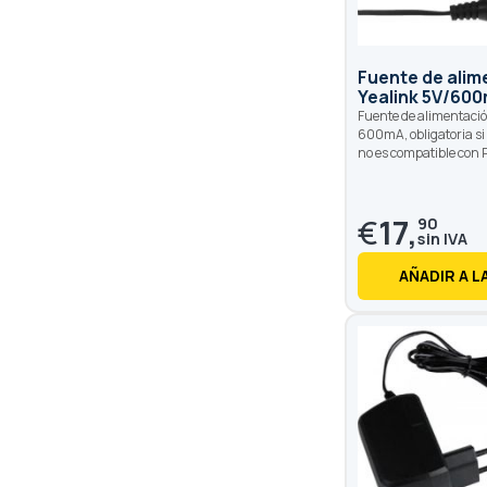
Fuente de alim
Yealink 5V/60
Fuente de alimentació
600mA, obligatoria si
no es compatible con 
€
17,
90
AÑADIR A L