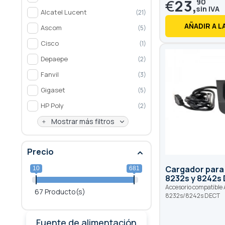
€
23,
90
Alcatel Lucent
21
AÑADIR A L
Ascom
5
Cisco
1
Depaepe
2
Fanvil
3
Gigaset
5
HP Poly
2
Mostrar más filtros
Precio
Cargador para 
10
681
8232s y 8242s
Accesorio compatible 
67 Producto(s)
8232s/8242s DECT
Fuente de alimentación