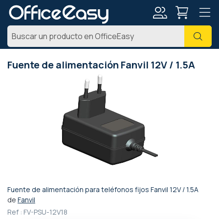
Mi
Busc
cuenta
Fuente de alimentación Fanvil 12V / 1.5A
Saltar
al
final
de
la
galería
de
imágenes
Fuente de alimentación para teléfonos fijos Fanvil 12V / 1.5A
Saltar
de
Fanvil
al
Ref :
FV-PSU-12V18
comienzo