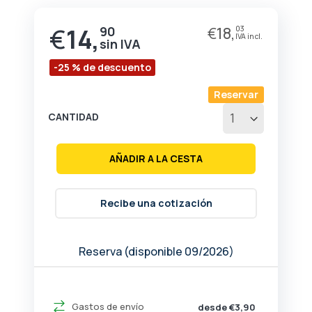
de
la
€
14,
90
€
18,
03
Precio
galería
especial
de
imágenes
-25 % de descuento
Reservar
CANTIDAD
AÑADIR A LA CESTA
Recibe una cotización
Reserva (disponible 09/2026)
Gastos de envío
desde €3,90