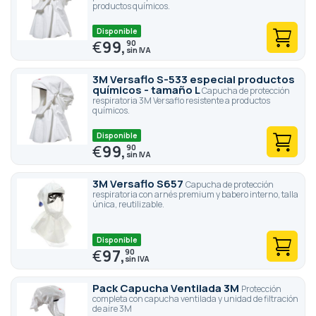
productos químicos.
Disponible
€
99,
90
3M Versaflo S-533 especial productos
químicos - tamaño L
Capucha de protección
respiratoria 3M Versaflo resistente a productos
químicos.
Disponible
€
99,
90
3M Versaflo S657
Capucha de protección
respiratoria con arnés premium y babero interno, talla
única, reutilizable.
Disponible
€
97,
90
Pack Capucha Ventilada 3M
Protección
completa con capucha ventilada y unidad de filtración
de aire 3M