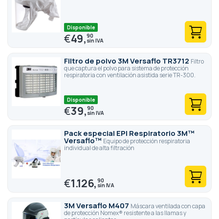
Disponible
€
49,
90
Filtro de polvo 3M Versaflo TR3712
Filtro
que captura el polvo para sistema de protección
respiratoria con ventilación asistida serie TR-300.
Disponible
€
39,
90
Pack especial EPI Respiratorio 3M™
Versaflo™
Equipo de protección respiratoria
individual de alta filtración
€
1.126,
90
3M Versaflo M407
Máscara ventilada con capa
de protección Nomex® resistente a las llamas y