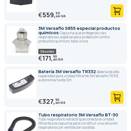
€
559,
90
3M Versaflo S855 especial productos
químicos
Capucha que protege las vías
respiratorias, especial para protección contra
productos químicos, talla única.
Obsoleto
€
171,
90
Batería 3M Versaflo TR332
Batería de alta
capacidad para unidad filtrante 3M Versaflo TR315,
autonomía hasta 12h.
€
327,
90
Tubo respiratorio 3M Versaflo BT-30
Tubo respiratorio retráctil que conecta la unidad
filtrante a la capucha para constituir una solución
respiratoria con ventilación asistida.