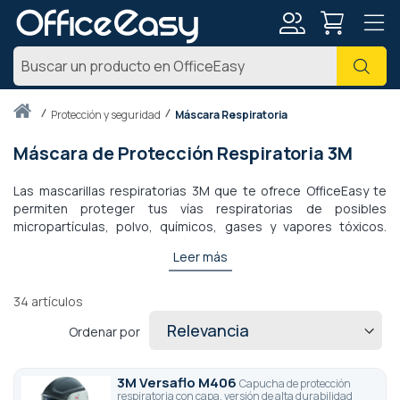
Mi
Busc
cuenta
Inicio
protección y seguridad
Máscara Respiratoria
Máscara de Protección Respiratoria 3M
Las mascarillas respiratorias 3M que te ofrece OfficeEasy te
permiten proteger tus vías respiratorias de posibles
micropartículas, polvo, químicos, gases y vapores tóxicos.
Dependiendo de tu situación laboral y de tus necesidades,
Leer más
podrás protegerte fácilmente con los diferentes tipos de
mascarillas ffp2, kn95 y quirúrgicas 3M Versaflo: mascarilla
respiratoria, mascarilla filtrante, mascarilla antipolvo, mascarilla
34
artículos
ventilada. Así, dependiendo de tus necesidades, podrás
Ordenar por
beneficiarte de una protección respiratoria completa: cabeza,
hombros, pulmones y cara. OfficeEasy también te ofrece una
amplia gama de accesorios para crear tu aparato de
3M Versaflo M406
Capucha de protección
respiración con ventilación asistida.
respiratoria con capa, versión de alta durabilidad