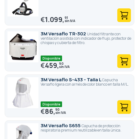
€
1.099,
91
3M Versaflo TR-302
Unidad filtrante con
ventilación asistida con indicador de flujo, protector de
chispas y cubierta de filtro.
Disponible
€
459,
90
3M Versaflo S-433 - Talla L
Capucha
Versaflo ligera con arnés de color blanco en talla M/L.
Disponible
€
86,
90
3M Versaflo S655
Capucha de protección
respiratoria premium reutilizable en talla única.