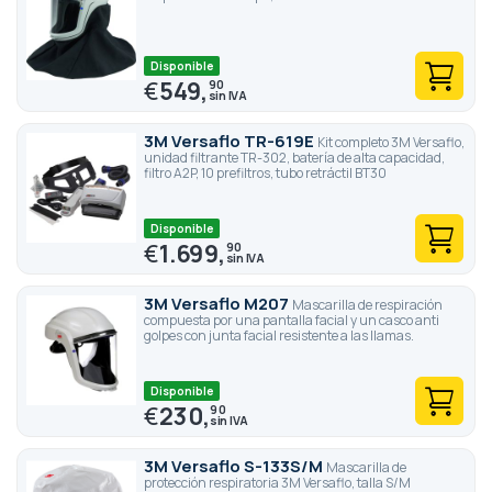
Disponible
€
549,
90
3M Versaflo TR-619E
Kit completo 3M Versaflo,
unidad filtrante TR-302, batería de alta capacidad,
filtro A2P, 10 prefiltros, tubo retráctil BT30
Disponible
€
1.699,
90
3M Versaflo M207
Mascarilla de respiración
compuesta por una pantalla facial y un casco anti
golpes con junta facial resistente a las llamas.
Disponible
€
230,
90
3M Versaflo S-133S/M
Mascarilla de
protección respiratoria 3M Versaflo, talla S/M