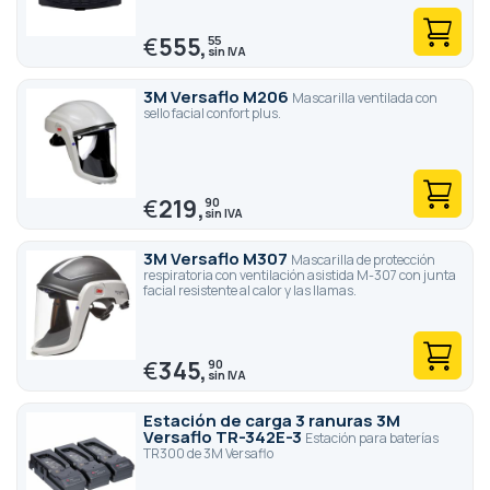
€
555,
55
3M Versaflo M206
Mascarilla ventilada con
sello facial confort plus.
€
219,
90
3M Versaflo M307
Mascarilla de protección
respiratoria con ventilación asistida M-307 con junta
facial resistente al calor y las llamas.
€
345,
90
Estación de carga 3 ranuras 3M
Versaflo TR-342E-3
Estación para baterías
TR300 de 3M Versaflo