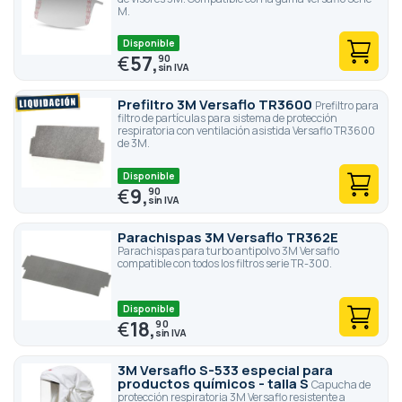
M.
Disponible
€
57,
90
Prefiltro 3M Versaflo TR3600
Prefiltro para
filtro de partículas para sistema de protección
respiratoria con ventilación asistida Versaflo TR3600
de 3M.
Disponible
€
9,
90
Parachispas 3M Versaflo TR362E
Parachispas para turbo antipolvo 3M Versaflo
compatible con todos los filtros serie TR-300.
Disponible
€
18,
90
3M Versaflo S-533 especial para
productos químicos - talla S
Capucha de
protección respiratoria 3M Versaflo resistente a