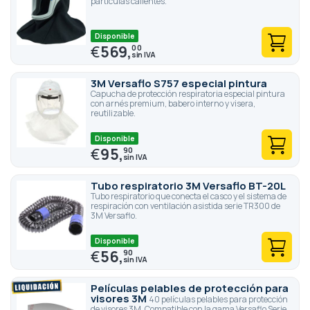
partículas calientes.
Disponible
€
569,
00
3M Versaflo S757 especial pintura
Capucha de protección respiratoria especial pintura
con arnés premium, babero interno y visera,
reutilizable.
Disponible
€
95,
90
Tubo respiratorio 3M Versaflo BT-20L
Tubo respiratorio que conecta el casco y el sistema de
respiración con ventilación asistida serie TR300 de
3M Versaflo.
Disponible
€
56,
90
Películas pelables de protección para
visores 3M
40 películas pelables para protección
de visores 3M. Compatible con la gama Versaflo Serie