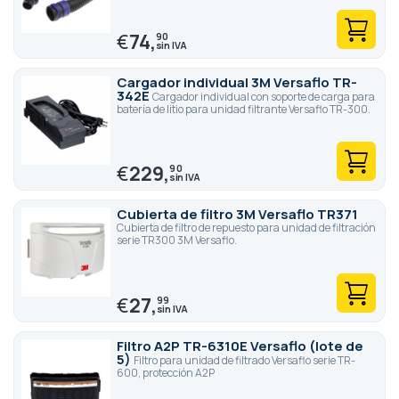
€
74,
90
Cargador individual 3M Versaflo TR-
342E
Cargador individual con soporte de carga para
batería de litio para unidad filtrante Versaflo TR-300.
€
229,
90
Cubierta de filtro 3M Versaflo TR371
Cubierta de filtro de repuesto para unidad de filtración
serie TR300 3M Versaflo.
€
27,
99
Filtro A2P TR-6310E Versaflo (lote de
5)
Filtro para unidad de filtrado Versaflo serie TR-
600, protección A2P