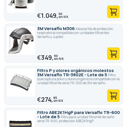
€
1.049,
90
3M Versaflo M306
Mascarilla de protección
respiratoria compatible con unidades filtrantes
Versaflo y Jupiter.
€
349,
90
Filtro P y olores orgánicos molestos
3M Versaflo TR-3802E - Lote de 5
Filtro
que captura polvo y olores orgánicos compatible con la
unidad filtrante serie TR-300 de 3M Versaflo.
€
274,
85
Filtro ABE2K1HgP para Versaflo TR-600
- Lote de 5
Filtro para unidad filtrante Versaflo
serie TR-600, protección ABE2K1HgP