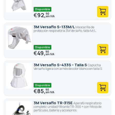
Disponible
€
92,
90
3M Versaflo S-133M/L
Mascarilla de
protección respiratoria 3M Versaflo, talla M/L.
Disponible
€
49,
90
3M Versaflo S-433S - Talla S
Capucha
Versaflo ligera con arnés de color blanco en talla S
Disponible
€
85,
90
3M Versaflo TR-315E
Aparato respiratorio
completo: unidad filtrante TR-300 + con filtros de
partículas, batería y accesorios.