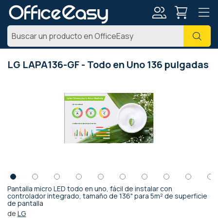
Mi
Busc
cuenta
LG LAPA136-GF - Todo en Uno 136 pulgadas
Saltar
al
final
de
la
galería
de
imágenes
Pantalla micro LED todo en uno, fácil de instalar con
Saltar
controlador integrado, tamaño de 136" para 5m² de superficie
de pantalla
al
comienzo
de
LG