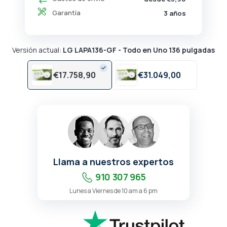
Garantía
3 años
Versión actual:
LG LAPA136-GF - Todo en Uno 136 pulgadas
€
17.758,
90
€
31.049,
00
Llama a nuestros expertos
910 307 965
Lunes a Viernes de 10 am a 6 pm