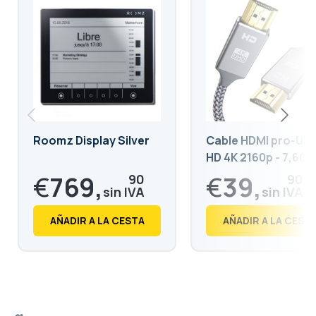
Roomz Display Silver
Cable HDMI pro-Ult
HD 4K 2160p - 7,60m
€
769,
€
39,
90
90
€
931,
€
48,
58
28
AÑADIR A LA CESTA
AÑADIR A LA CEST