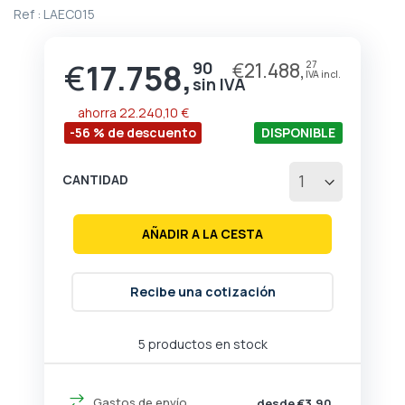
de
Ref :
LAEC015
la
galería
de
€
17.758,
90
€
21.488,
27
Precio
imágenes
especial
ahorra
22.240,10 €
-56 % de descuento
DISPONIBLE
CANTIDAD
AÑADIR A LA CESTA
Recibe una cotización
5 productos en stock
Gastos de envío
desde €3,90