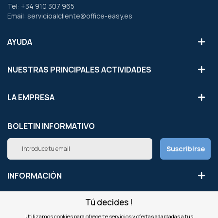
Tel: +34 910 307 965
Email: servicioalcliente@office-easy.es
AYUDA
NUESTRAS PRINCIPALES ACTIVIDADES
LA EMPRESA
BOLETIN INFORMATIVO
Inscríbete
Suscribirse
a
nuestro
boletín
INFORMACIÓN
de
noticias:
Tú decides !
NUESTROS SITIOS
Utilizamos cookies para ofrecerte servicios y ofertas adaptadas a tus