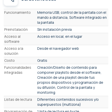
Características
Funcionamiento
Memoria USB, control de la pantalla con el
mando a distancia, Software integrado en
la pantalla
Preinstalación
Sin instalación previa
Acceso al
Acceso en local, en el lugar
software
Acceso a la
Desde el navegador web
solución
Costo
Gratis
Funcionalidades
Creación/Diseño de contenido para
integradas
componer playlists desde el software,
Creación de una playlist desde tus
propios dispositivos y programación de
su difusión, Control de la pantalla y
monitoring
Listas de lectura
Diferentes contenidos sucesivos y/o
superpuestos (multizona)
Programación de
1 lista de lectura en bucle