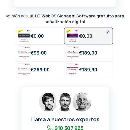
Versión actual:
LG WebOS Signage: Software gratuito para
señalización digital
€
0,
00
€
0,
00
€
99,
00
€
189,
00
€
269,
00
€
189,
90
Llama a nuestros expertos
910 307 965