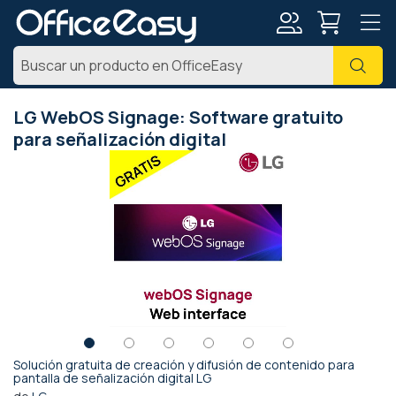
Mi
Busc
cuenta
LG WebOS Signage: Software gratuito
para señalización digital
Saltar
al
final
de
la
galería
de
imágenes
Solución gratuita de creación y difusión de contenido para
Saltar
pantalla de señalización digital LG
al