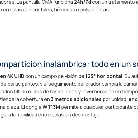
adores. La pantalla CMA funciona
24h/7d
con un tratamiento
o en salas con cristales, húmedas o polvorientas.
mpartición inalámbrica: todo en un so
en 4K UHD
con un campo de visión de
125° horizontal
. Su au
 participantes, y el seguimiento del orador cambia la cámara
rados filtran ruidos de fondo, ecos y reverberación en tiempo 
tiende la cobertura en
3 metros adicionales
por unidad,
enc
una pieza. El dongle
WT13M
permite a cualquier participante c
segura la movilidad entre salas sin desmontaje.