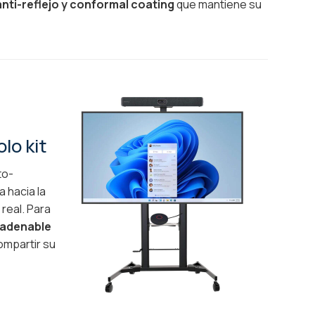
anti-reflejo y conformal coating
que mantiene su
lo kit
to-
 hacia la
real. Para
adenable
ompartir su