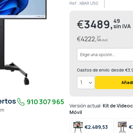
Ref :
XBAR U50
€
3489,
49
€
4222,
27
Gastos de envío
desde €3,
Añadi
ertos
910 307 965
Versión actual:
Kit de Video
pm
Móvil
€
2.489,
53
€