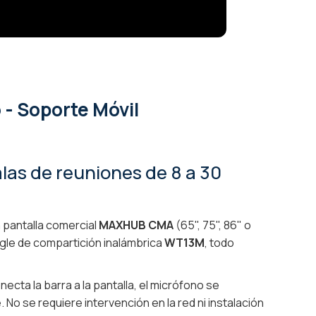
 - Soporte Móvil
las de reuniones de 8 a 30
 pantalla comercial
MAXHUB CMA
(65", 75", 86" o
ngle de compartición inalámbrica
WT13M
, todo
cta la barra a la pantalla, el micrófono se
 No se requiere intervención en la red ni instalación