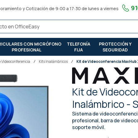
91
oramiento y Cotización de 9:00 a 17:30 de lunes a viernes
RICULARES CON MICRÓFONO
TELEFONÍA
PROTECCIÓN Y
PROFESIONAL
FIJA
SEGURIDAD
de Videoconferencia
Kits Inalámbricos
Kit de Videoconferencia MaxHub X
Kit de Videoc
Inalámbrico - 
Sistema de videoconferencia
profesional, barra de video
soporte móvil.