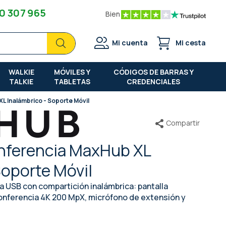
0 307 965
Bien
Buscar
Buscar
Mi cuenta
Mi cesta
WALKIE
MÓVILES Y
CÓDIGOS DE BARRAS Y
TALKIE
TABLETAS
CREDENCIALES
L Inalámbrico - Soporte Móvil
Compartir
onferencia MaxHub XL
Soporte Móvil
 USB con compartición inalámbrica: pantalla
conferencia 4K 200 MpX, micrófono de extensión y