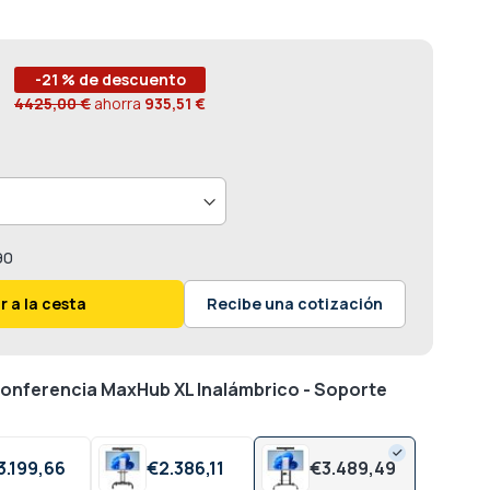
-21 % de descuento
4425,00 €
ahorra
935,51 €
90
r a la cesta
Recibe una cotización
conferencia MaxHub XL Inalámbrico - Soporte
3.199,
66
€
2.386,
11
€
3.489,
49