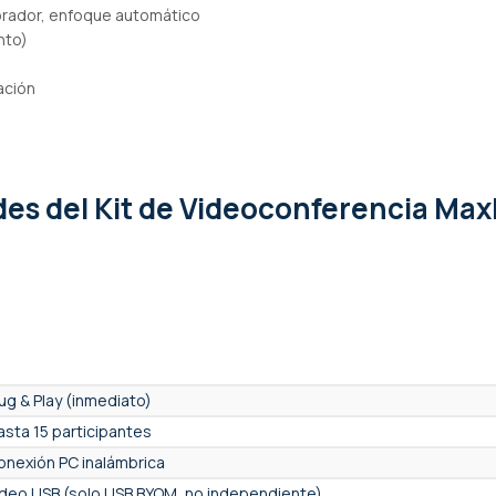
 orador, enfoque automático
nto)
ación
ades
del Kit de Videoconferencia Max
lug & Play (inmediato)
asta 15 participantes
onexión PC inalámbrica
ideo USB (solo USB BYOM, no independiente)