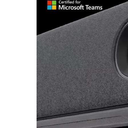
Visualización en miniatura de los participantes
Sí
Pantalla incluida
K
Tipo de pantalla
Pa
Bluetooth para audioconferencias
N
Obturador de privacidad
O
Conexión
F
Certificado para
C
Compatible con el conteo de participantes
N