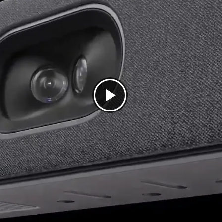
, con visualización en miniatura
its con pantalla + soporte
ntalla clásica
o
bturador automático
uente de alimentación
ompatible con todos los servicios: Comunicaciones Unificadas “UC”
o