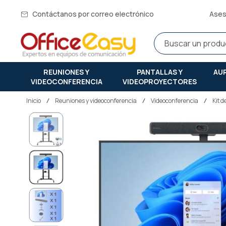
Contáctanos por correo electrónico
Ases
REUNIONES Y
PANTALLAS Y
AU
VIDEOCONFERENCIA
VIDEOPROYECTORES
Inicio
reuniones y videoconferencia
Videoconferencia
Kit 
Saltar
al
final
de
la
galería
de
imágenes