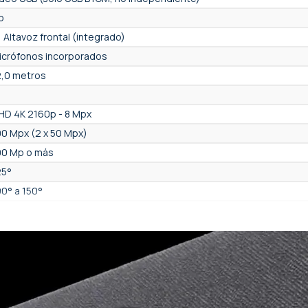
o
, Altavoz frontal (integrado)
icrófonos incorporados
2,0 metros
HD 4K 2160p - 8 Mpx
00 Mpx (2 x 50 Mpx)
00 Mp o más
25°
00° a 150°
 - ePTZ (digital)
6
in zoom óptico
6
í, automático. (AutoFraming), Si, manual