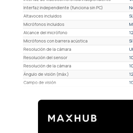
Interfaz independiente (funciona sin PC)
N
Altavoces incluidos
Sí
Micrófonos incluidos
M
Alcance del micrófono
1
Micrófonos con barrera acústica
Sí
Resolución de la cámara
U
Resolución del sensor
1
Resolución de la cámara
1
Ángulo de visión (máx.)
1
Campo de visión
1
Cámara ajustable (Pan Tilt Zoom)
Sí
Zoom completo (óptico + digital)
x
Zoom óptico/PTZ
S
Zoom digital/ePTZ
x
Recorte automático de grupo
S
Enfoque automático sobre el orador
Sí