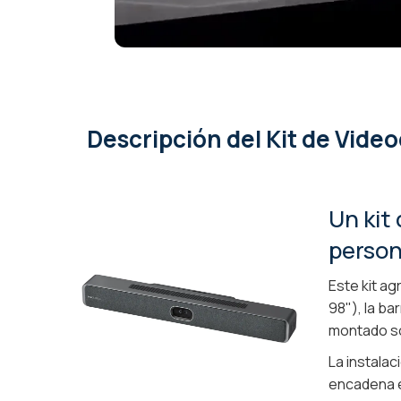
Descripción
del Kit de Vide
Un kit
perso
Este kit a
98"), la b
montado s
La instalac
encadena en