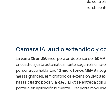
de control
rendimient
Cámara IA, audio extendido y co
La barra
XBar U50
incorpora un doble sensor
50MP 
encuadre ajusta automáticamente según el número de
persona que habla. Los
12 micrófonos MEMS
integ
mesas grandes, el micrófono de extensión
DM30
ex
hasta cuatro pods vía RJ45
. El kit se entrega con 
pantalla sin aplicación ni cuenta. El soporte móvil a