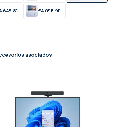
4.649,
81
€
4.098,
90
ccesorios asociados