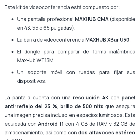
Este kit de videoconferencia está compuesto por:
Una pantalla profesional
MAXHUB CMA
(disponible
en 43, 55 o 65 pulgadas).
La barra de videoconferencia
MAXHUB XBar U50.
El dongle para compartir de forma inalámbrica
MaxHub WT13M.
Un soporte móvil con ruedas para fijar sus
dispositivos.
La pantalla cuenta con una
resolución 4K
con
panel
antirreflejo del 25 %
,
brillo de 500 nits
que asegura
una imagen precisa incluso en espacios luminosos. Está
equipada con
Android 11
con 4 GB de RAM y 32 GB de
almacenamiento, así como con
dos altavoces estéreo