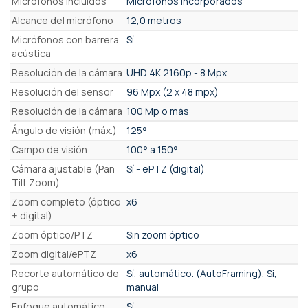
Micrófonos incluidos
Micrófonos incorporados
Alcance del micrófono
12,0 metros
Micrófonos con barrera
Sí
acústica
Resolución de la cámara
UHD 4K 2160p - 8 Mpx
Resolución del sensor
96 Mpx (2 x 48 mpx)
Resolución de la cámara
100 Mp o más
Ángulo de visión (máx.)
125°
Campo de visión
100° a 150°
Cámara ajustable (Pan
Sí - ePTZ (digital)
Tilt Zoom)
Zoom completo (óptico
x6
+ digital)
Zoom óptico/PTZ
Sin zoom óptico
Zoom digital/ePTZ
x6
Recorte automático de
Sí, automático. (AutoFraming), Si,
grupo
manual
Enfoque automático
Sí