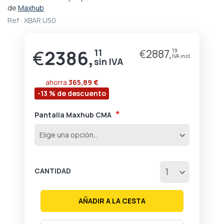
comienzo
de
Maxhub
de
Ref :
XBAR U50
la
galería
de
€
2386,
11
€
2887,
19
imágenes
ahorra
365,89 €
-13 % de descuento
Pantalla Maxhub CMA
CANTIDAD
AÑADIR A LA CESTA