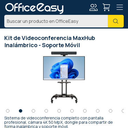
Mi
Busc
cuenta
Kit de Videoconferencia MaxHub
Inalámbrico - Soporte Móvil
Saltar
al
final
de
la
galería
de
imágenes
Sistema de videoconferencia completo con pantalla
Saltar
profesional, cámara 4K 50 MpX, dongle para compartir de
forma inalámbrica y soporte móvil.
al