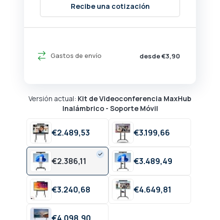
Recibe una cotización
Gastos de envío
desde €3,90
Versión actual:
Kit de Videoconferencia MaxHub
Inalámbrico - Soporte Móvil
€
2.489,
53
€
3.199,
66
€
2.386,
11
€
3.489,
49
€
3.240,
68
€
4.649,
81
€
4.098,
90