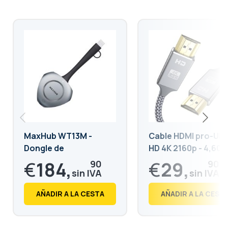
MaxHub WT13M -
Cable HDMI pro-Ult
Dongle de
HD 4K 2160p - 4,60
compartición
€
184,
€
29,
90
90
inalámbrica
€
223,
€
36,
73
18
AÑADIR A LA CESTA
AÑADIR A LA CEST