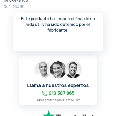
de
BlueParrott
comienzo
Ref :
204151
de
la
Este producto ha llegado al final de su
galería
vida útil y ha sido detenido por el
de
fabricante.
imágenes
Llama a nuestros expertos
910 307 965
Lunes a Viernes de 10 am a 6 pm