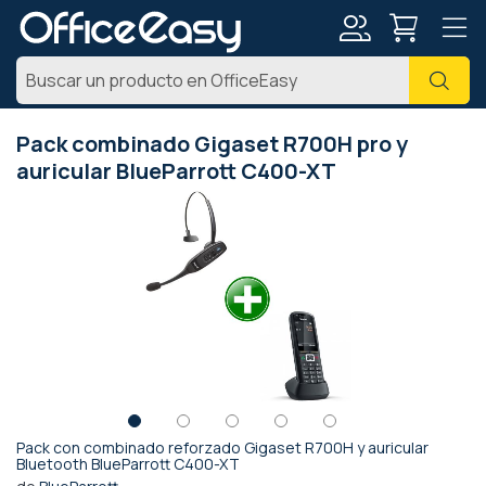
Mi
Busc
cuenta
Pack combinado Gigaset R700H pro y
auricular BlueParrott C400-XT
Saltar
al
final
de
la
galería
de
imágenes
Pack con combinado reforzado Gigaset R700H y auricular
Saltar
Bluetooth BlueParrott C400-XT
al