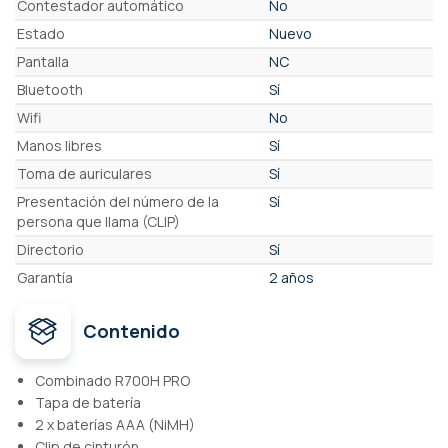
Contestador automático
No
Estado
Nuevo
Pantalla
NC
Bluetooth
Sí
Wifi
No
Manos libres
Sí
Toma de auriculares
Sí
Presentación del número de la
Sí
persona que llama (CLIP)
Directorio
Sí
Garantía
2 años
Contenido
Combinado R700H PRO
Tapa de batería
2 x baterías AAA (NiMH)
Clip de cinturón