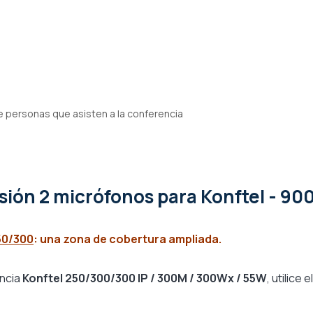
de personas que asisten a la conferencia
nsión 2 micrófonos para Konftel - 90
50/300
: una zona de cobertura ampliada.
encia
Konftel 250/300/300 IP / 300M / 300Wx / 55W
, utilice