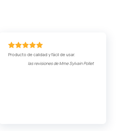
100
100
% of
Producto de calidad y fácil de usar.
las revisiones de
Mme Sylvain Pollet