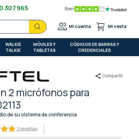
0 307 965
Bien
Buscar
Buscar
Mi cuenta
Mi cesta
WALKIE
MÓVILES Y
CÓDIGOS DE BARRAS Y
TALKIE
TABLETAS
CREDENCIALES
Compartir
ón 2 micrófonos para
02113
dio de su sistema de conferencia
2 reseñas