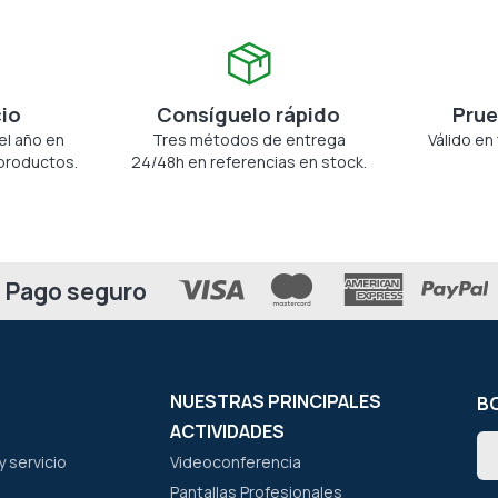
cio
Consíguelo rápido
Prue
el año en
Tres métodos de entrega
Válido en
productos.
24/48h en referencias en stock.
Pago seguro
NUESTRAS PRINCIPALES
BO
ACTIVIDADES
In
 servicio
Videoconferencia
a
nu
Pantallas Profesionales