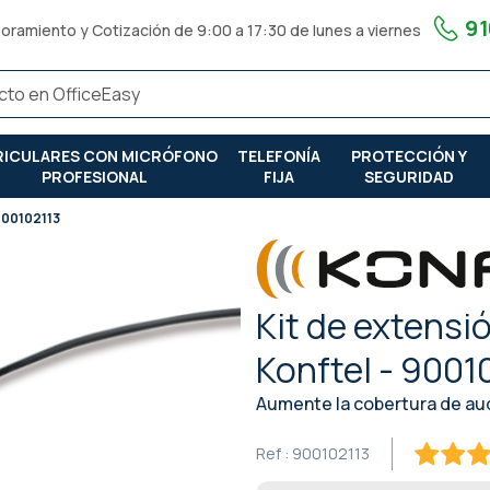
91
oramiento y Cotización de 9:00 a 17:30 de lunes a viernes
RICULARES CON MICRÓFONO
TELEFONÍA
PROTECCIÓN Y
PROFESIONAL
FIJA
SEGURIDAD
 900102113
Kit de extensi
Konftel - 9001
Aumente la cobertura de au
Ref :
900102113
100
100
% of