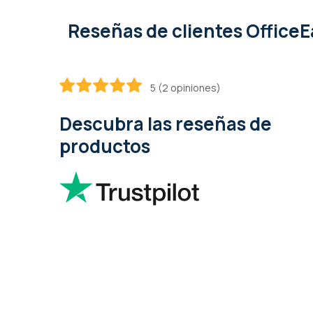
Reseñas de clientes OfficeE
5 (2 opiniones)
100
100
% of
Descubra las reseñas de
productos