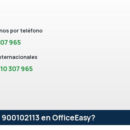
os por teléfono
307 965
nternacionales
10 307 965
- 900102113 en OfficeEasy?