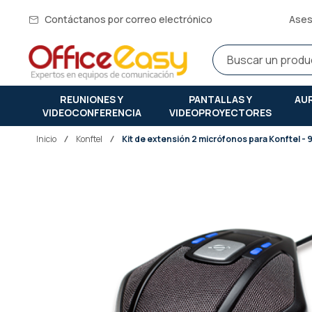
Contáctanos por correo electrónico
Ases
REUNIONES Y
PANTALLAS Y
AU
VIDEOCONFERENCIA
VIDEOPROYECTORES
Inicio
konftel
Kit de extensión 2 micrófonos para Konftel -
Saltar
al
final
de
la
galería
de
imágenes