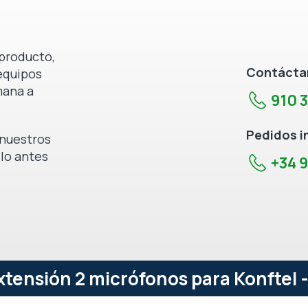
producto,
Contáctan
equipos
mana a
910 
Pedidos i
e nuestros
 lo antes
+34 9
xtensión 2 micrófonos para Konftel 