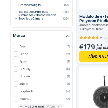
Grabadora digital
51
Tableta de control para
35
sistemas de videoconferencia
Módulo de ext
Soporte de Cámara
28
Polycom Studi
Amplíe el alcance de l
su Polycom Studio
Marca
10 rese
92
100
% of
€
179,
00
Aver
7
Cisco
2
AÑADIR A L
Epos
1
HP Poly
6
Huawei
1
Jabra
1
Logitech
4
Maxhub
2
Mostrar más filtros