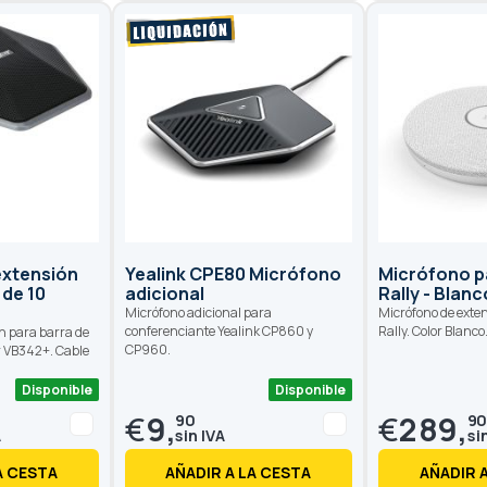
extensión
Yealink CPE80 Micrófono
Micrófono p
 de 10
adicional
Rally - Blanc
Micrófono adicional para
Micrófono de exte
conferenciante Yealink CP860 y
Rally. Color Blanco
n para barra de
CP960.
r VB342+. Cable
Disponible
Disponible
€
9,
€
289,
90
9
A CESTA
AÑADIR A LA CESTA
AÑADIR 