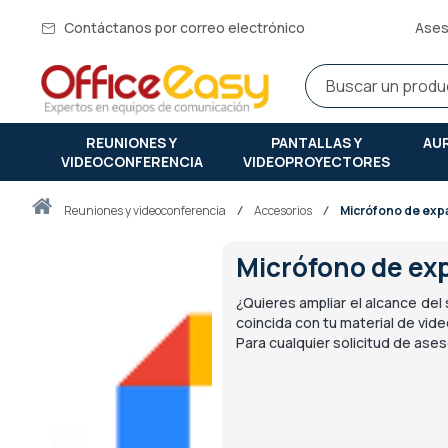
Contáctanos por correo electrónico
Ases
REUNIONES Y
PANTALLAS Y
AU
VIDEOCONFERENCIA
VIDEOPROYECTORES
Inicio
reuniones y videoconferencia
Accesorios
Micrófono de exp
Micrófono de ex
¿Quieres ampliar el alcance de
coincida con tu material de vid
Para cualquier solicitud de ase