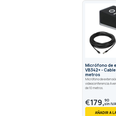
Micrófono de 
VB342+ - Cable
metros
Micrófono de extensió
videoconferencia Ave
de 10 metros.
€
179,
90
AÑADIR A L