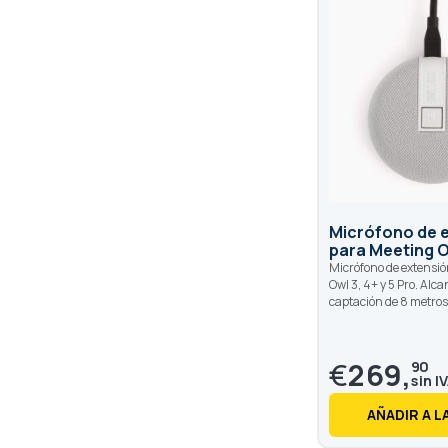
Micrófono de 
para Meeting 
Micrófono de extensi
Owl 3, 4+ y 5 Pro. Alca
captación de 8 metros
€
269,
90
AÑADIR A L