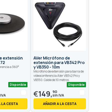
e extensión
AVer Micrófono de
172
extensión para VB342 Pro
y VB350 - 10m
erencia a 360°
Micrófono de extensión para barra de
videoconferencia AVer VB342 Pro y
VB350. Cable de 10 metros.
Disponible
Disponible
€
149,
90
A LA CESTA
AÑADIR A LA CESTA