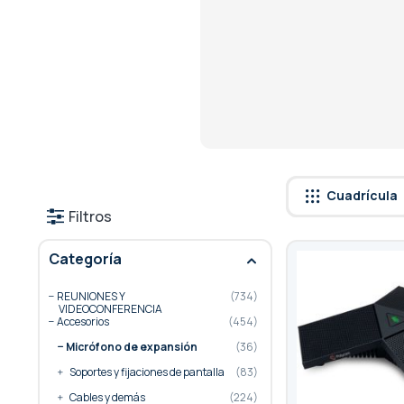
Cuadrícula
Filtros
Categoría
REUNIONES Y
734
VIDEOCONFERENCIA
Accesorios
454
Micrófono de expansión
36
Soportes y fijaciones de pantalla
83
Cables y demás
224