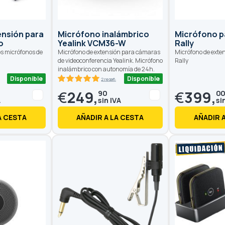
ensión para
Micrófono inalámbrico
Micrófono p
o
Yealink VCM36-W
Rally
os micrófonos de
Micrófono de extensión para cámaras
Micrófono de exte
de videoconferencia Yealink. Micrófono
Rally
inalámbrico con autonomía de 24h.
Disponible
Disponible
ñas
2 reseñas
100
100
% of
€
249,
€
399,
90
0
A CESTA
AÑADIR A LA CESTA
AÑADIR 