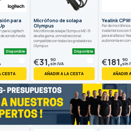
sión para
Micrófono de solapa
Yealink CPW
Up
Olympus
Par de micrófonos
inalámbricos con 
n para Logitech
Micrófono de solapa Olympus ME-15
para el altavoz Ye
 de sonido hasta
de alta gama, omnidireccional
autonomía en con
compatible con todas las grabadoras
Olympus.
Disponible
Disponible
€
31,
€
181,
90
90
A CESTA
AÑADIR A LA CESTA
AÑADIR 