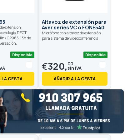
65
Altavoz de extensión para
Aver series VC o FONE540
 de extensión
tecnología DECT
Micrófono con altavoz de extensión
alink CP965. 13h de
para sistema de videoconferencia
versación.
Disponible
Disponible
€
320,
00
A LA CESTA
AÑADIR A LA CESTA