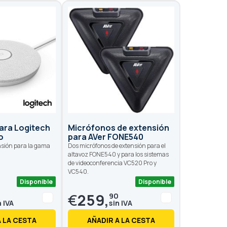
ara Logitech
Micrófonos de extensión
o
para AVer FONE540
nsión para la gama
Dos micrófonos de extensión para el
.
altavoz FONE540 y para los sistemas
de videoconferencia VC520 Pro y
VC540.
Disponible
Disponible
€
259,
0
90
A LA CESTA
AÑADIR A LA CESTA