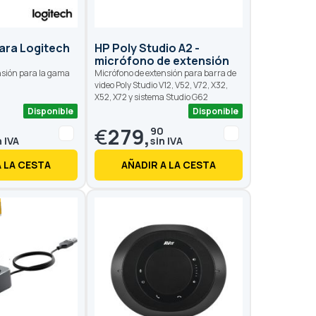
ara Logitech
HP Poly Studio A2 -
micrófono de extensión
nsión para la gama
Micrófono de extensión para barra de
video Poly Studio V12, V52, V72, X32,
X52, X72 y sistema Studio G62
Disponible
Disponible
€
279,
0
90
A LA CESTA
AÑADIR A LA CESTA