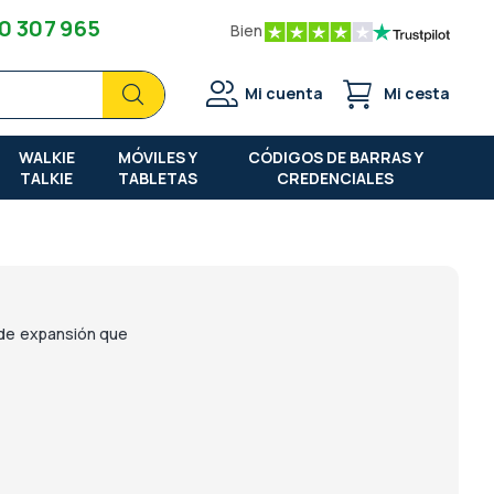
0 307 965
Bien
Buscar
Buscar
Mi cuenta
Mi cesta
WALKIE
MÓVILES Y
CÓDIGOS DE BARRAS Y
TALKIE
TABLETAS
CREDENCIALES
 de expansión que