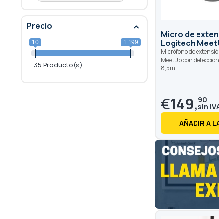
Precio
Micro de exten
Logitech Meet
10
1 199
Micrófono de extensió
MeetUp con detección
35 Producto(s)
8,5m.
€
149,
90
AÑADIR A L