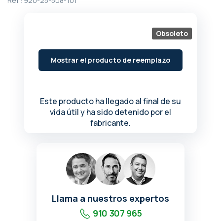
Ref :
920-25-508-101
de
la
galería
Obsoleto
de
imágenes
Mostrar el producto de reemplazo
Este producto ha llegado al final de su
vida útil y ha sido detenido por el
fabricante.
Llama a nuestros expertos
910 307 965