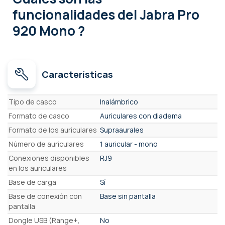
funcionalidades
del Jabra Pro
920 Mono ?
Características
Características
Tipo de casco
Inalámbrico
Formato de casco
Auriculares con diadema
Formato de los auriculares
Supraaurales
Número de auriculares
1 auricular - mono
Conexiones disponibles
RJ9
en los auriculares
Base de carga
Sí
Base de conexión con
Base sin pantalla
pantalla
Dongle USB (Range+,
No