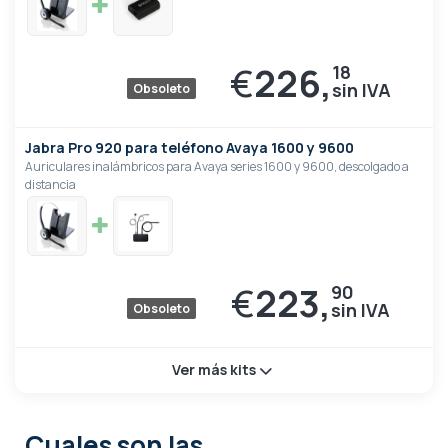
€
226,
18
Obsoleto
Jabra Pro 920 para teléfono Avaya 1600 y 9600
Auriculares inalámbricos para Avaya series 1600 y 9600, descolgado a
distancia
€
223,
90
Obsoleto
Ver más kits
Cuales son las