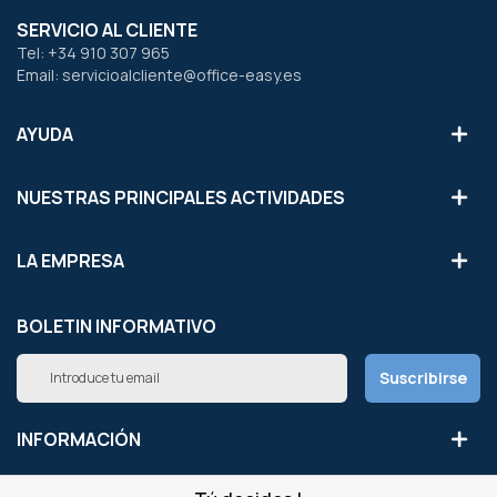
SERVICIO AL CLIENTE
Tel: +34 910 307 965
Email: servicioalcliente@office-easy.es
AYUDA
NUESTRAS PRINCIPALES ACTIVIDADES
LA EMPRESA
BOLETIN INFORMATIVO
Inscríbete
Suscribirse
a
nuestro
boletín
INFORMACIÓN
de
noticias: