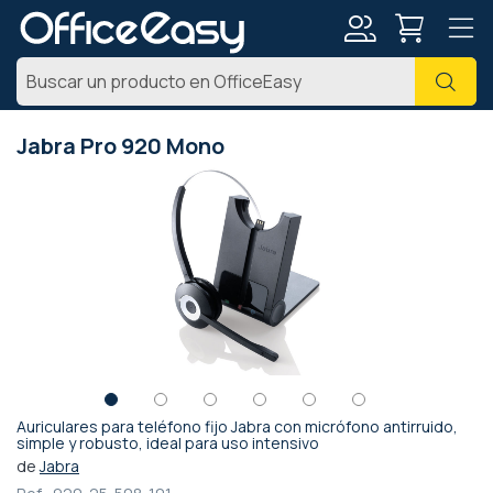
Mi
Busc
cuenta
Jabra Pro 920 Mono
Saltar
al
final
de
la
galería
de
imágenes
Auriculares para teléfono fijo Jabra con micrófono antirruido,
Saltar
simple y robusto, ideal para uso intensivo
al
de
Jabra
comienzo