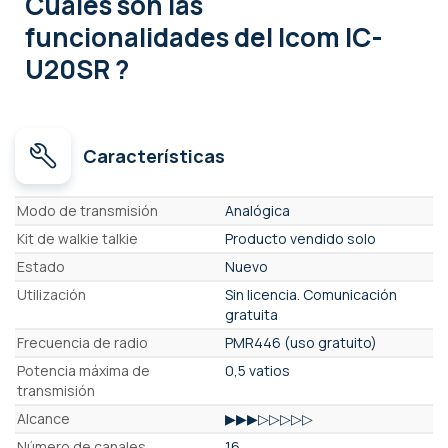
Cuales son las
funcionalidades
del Icom IC-
U20SR ?
Características
Características
Modo de transmisión
Analógica
Kit de walkie talkie
Producto vendido solo
Estado
Nuevo
Utilización
Sin licencia. Comunicación
gratuita
Frecuencia de radio
PMR446 (uso gratuito)
Potencia máxima de
0,5 vatios
transmisión
Alcance
▶▶▶▷▷▷▷▷
Número de canales
16