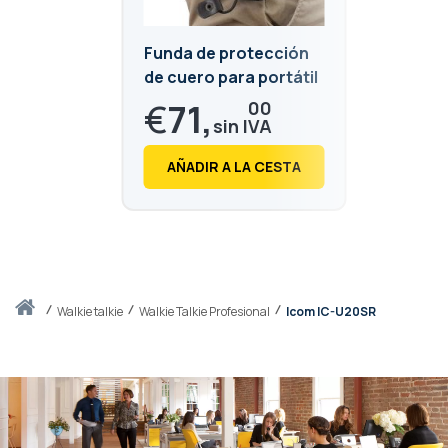
Funda de protección
de cuero para portátil
ICOM
€
71,
00
€
85,
91
AÑADIR A LA CESTA
Inicio
walkie talkie
Walkie Talkie Profesional
Icom IC-U20SR