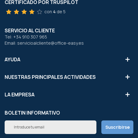
CERTIFICADO POR TRUSPILOT
con
4
de 5
SERVICIO AL CLIENTE
Tel: +34 910 307 965
Email: servicioalcliente@office-easy.es
AYUDA
NUESTRAS PRINCIPALES ACTIVIDADES
LA EMPRESA
BOLETIN INFORMATIVO
Inscríbete
Suscribirse
a
nuestro