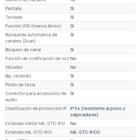
Pantalla
Sí
Teclado
Sí
Función VOX (manos libres)
Sí
Búsqueda automática de
Sí
canales (Scan)
Bloqueo de canal
Sí
Función de codificación de voz
No
Vibrador
No
Bip, recibido
Sí
Pitido de tecla
Sí
Conector para accesorios de
Sí
audio
Clasificación de protección IP
IP 54 (resistente al polvo y
salpicaduras)
Estándar militar MIL-STD-810
No
Estándar MIL-STD-810
MIL-STD-810G