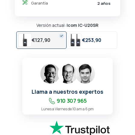
Garantía
2 años
Versión actual:
Icom IC-U20SR
€
127,
90
€
253,
90
Llama a nuestros expertos
910 307 965
Lunes a Viernes de 10 am a 6 pm