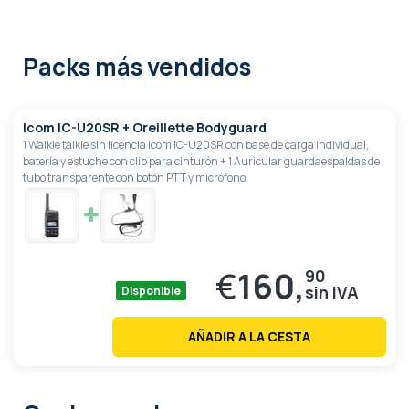
Packs más vendidos
Icom IC-U20SR + Oreillette Bodyguard
1 Walkie talkie sin licencia Icom IC-U20SR con base de carga individual,
batería y estuche con clip para cinturón + 1 Auricular guardaespaldas de
tubo transparente con botón PTT y micrófono
€
160,
90
Disponible
AÑADIR A LA CESTA