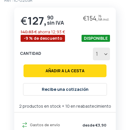
Ref :
IC-U20SR
de
la
galería
€
127,
90
€
154,
76
Precio
de
especial
imágenes
140,83 €
ahorra
12,93 €
-9 % de descuento
DISPONIBLE
CANTIDAD
AÑADIR A LA CESTA
Recibe una cotización
2 productos en stock
+ 10 en reabastecimiento
Gastos de envío
desde €3,90