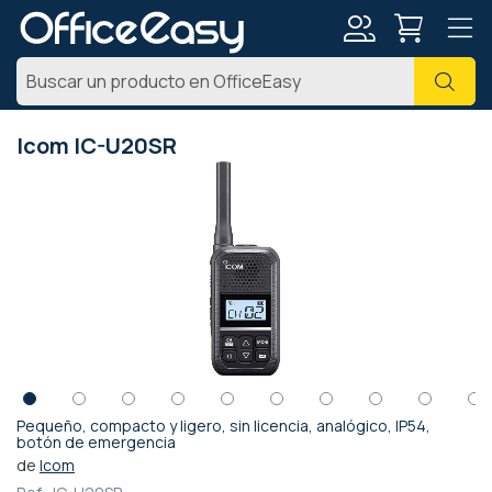
Mi
Busc
cuenta
Icom IC-U20SR
Saltar
al
final
de
la
galería
de
imágenes
Pequeño, compacto y ligero, sin licencia, analógico, IP54,
Saltar
botón de emergencia
al
de
Icom
comienzo