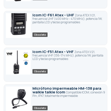
Icom IC-F61 Atex - UHF
Zona ATEX 1/21,
frecuencia UHF (400 MHz - 470 MHz), potencia 1W,
pantalla LCD y teclas programables
Obsoleto
Icom IC-F51 Atex - VHF
Zona ATEX 1/21,
frecuencia VHF (136-174 MHz), potencia 1W, pantalla
LCD y teclas programables
Obsoleto
Micrófono impermeable HM-138 para
walkie talkie Icom
Compatible ICOM, conexión 9
Pin, IPX7, totalmente impermeable
Obsoleto