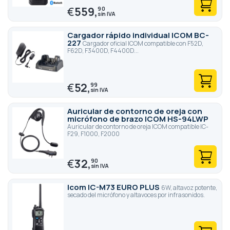
€
559,
90
Cargador rápido individual ICOM BC-
227
Cargador oficial ICOM compatible con F52D,
F62D, F3400D, F4400D...
€
52,
99
Auricular de contorno de oreja con
micrófono de brazo ICOM HS-94LWP
Auricular de contorno de oreja ICOM compatible IC-
F29, F1000, F2000
€
32,
90
Icom IC-M73 EURO PLUS
6W, altavoz potente,
secado del micrófono y altavoces por infrasonidos.