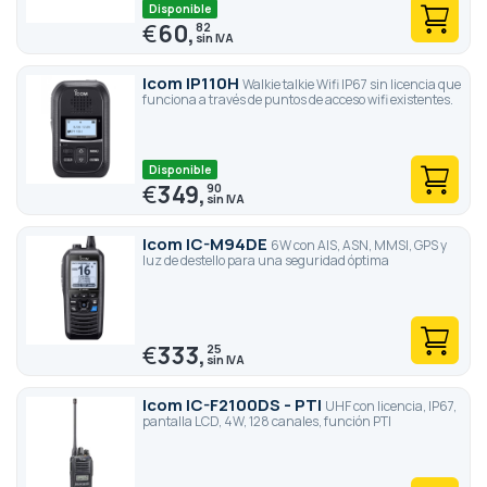
Disponible
€
60,
82
Icom IP110H
Walkie talkie Wifi IP67 sin licencia que
funciona a través de puntos de acceso wifi existentes.
Disponible
€
349,
90
Icom IC-M94DE
6W con AIS, ASN, MMSI, GPS y
luz de destello para una seguridad óptima
€
333,
25
Icom IC-F2100DS - PTI
UHF con licencia, IP67,
pantalla LCD, 4W, 128 canales, función PTI