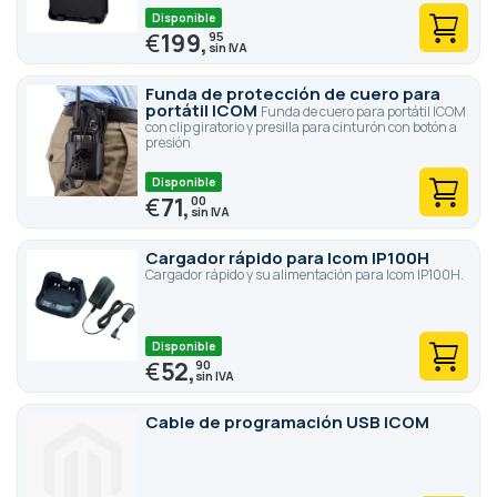
Disponible
€
199,
95
Funda de protección de cuero para
portátil ICOM
Funda de cuero para portátil ICOM
con clip giratorio y presilla para cinturón con botón a
presión
Disponible
€
71,
00
Cargador rápido para Icom IP100H
Cargador rápido y su alimentación para Icom IP100H.
Disponible
€
52,
90
Cable de programación USB ICOM