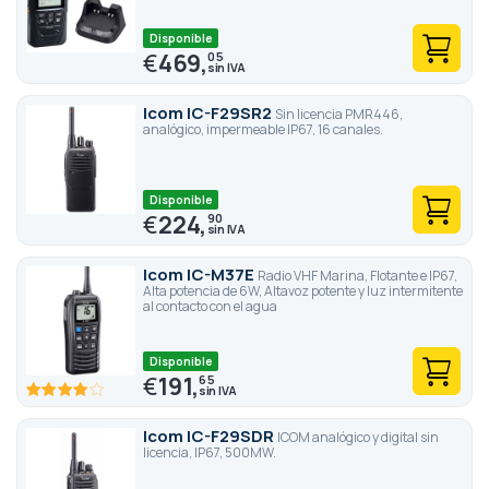
Disponible
€
469,
05
Icom IC-F29SR2
Sin licencia PMR446,
analógico, impermeable IP67, 16 canales.
Disponible
€
224,
90
Icom IC-M37E
Radio VHF Marina, Flotante e IP67,
Alta potencia de 6W, Altavoz potente y luz intermitente
al contacto con el agua
Disponible
€
191,
65
80
100
% of
Icom IC-F29SDR
ICOM analógico y digital sin
licencia, IP67, 500MW.