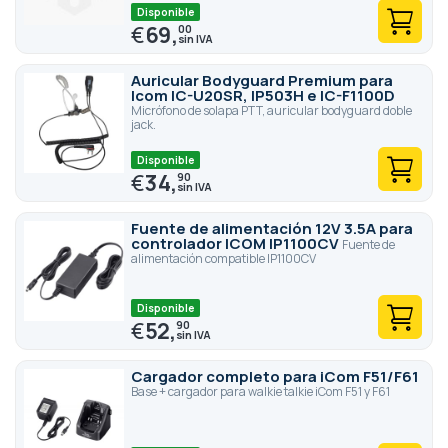
Disponible
€
69,
00
Auricular Bodyguard Premium para
Icom IC-U20SR, IP503H e IC-F1100D
Micrófono de solapa PTT, auricular bodyguard doble
jack.
Disponible
€
34,
90
Fuente de alimentación 12V 3.5A para
controlador ICOM IP1100CV
Fuente de
alimentación compatible IP1100CV
Disponible
€
52,
90
Cargador completo para iCom F51/F61
Base + cargador para walkie talkie iCom F51 y F61