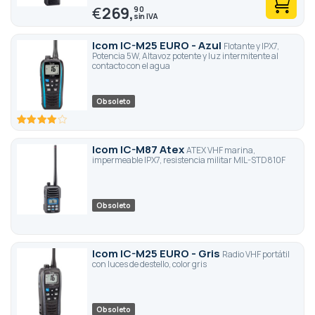
€
269,
90
Icom IC-M25 EURO - Azul
Flotante y IPX7,
Potencia 5W, Altavoz potente y luz intermitente al
contacto con el agua
Obsoleto
80
100
% of
Icom IC-M87 Atex
ATEX VHF marina,
impermeable IPX7, resistencia militar MIL-STD810F
Obsoleto
Icom IC-M25 EURO - Gris
Radio VHF portátil
con luces de destello, color gris
Obsoleto