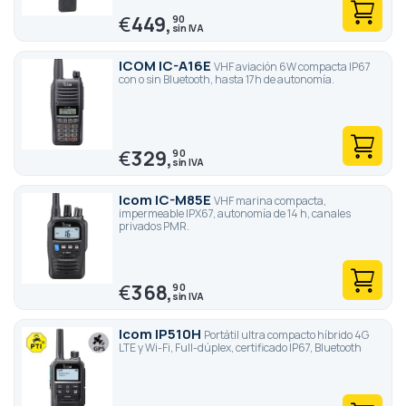
€
449,
90
ICOM IC-A16E
VHF aviación 6W compacta IP67
con o sin Bluetooth, hasta 17h de autonomía.
€
329,
90
Icom IC-M85E
VHF marina compacta,
impermeable IPX67, autonomía de 14 h, canales
privados PMR.
€
368,
90
Icom IP510H
Portátil ultra compacto híbrido 4G
LTE y Wi-Fi, Full-dúplex, certificado IP67, Bluetooth