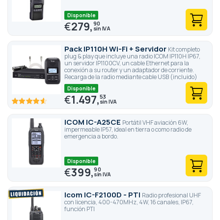
Disponible
€
279,
90
Pack IP110H Wi-Fi + Servidor
Kit completo
plug & play que incluye una radio ICOM IP110H IP67,
un servidor IP1100CV, un cable Ethernet para la
conexión a su router y un adaptador de corriente.
Recarga de la radio mediante cable USB (incluido)
Disponible
€
1.497,
53
92
100
% of
ICOM IC-A25CE
Portátil VHF aviación 6W,
impermeable IP57, ideal en tierra o como radio de
emergencia a bordo.
Disponible
€
399,
90
Icom IC-F2100D - PTI
Radio profesional UHF
con licencia, 400-470MHz, 4W, 16 canales, IP67,
función PTI