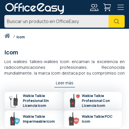
Mi
Busc
cuenta
Inicio
icom
Icom
Los walkies talkies-walkies Icom encarnan la excelencia en
radiocomunicaciones profesionales. Reconocida
mundialmente, la marca Icom destaca por su compromiso con
la confiabilidad y la innovación. Ya sea para operaciones de
Leer más
campo, misiones de seguridad o necesidades comerciales
específicas, sus productos ofrecen un rendimiento
inigualable. Con un diseño robusto y características
Walkie Talkie
Walkie Talkie
Profesional Sin
Profesional Con
avanzadas, cada equipo de comunicaciones duradero de Icom
Licencia Icom
Licencia Icom
satisface las demandas de los entornos más exigentes.
Descubra soluciones adaptadas a sus necesidades para una
Walkie Talkie
Walkie Talkie POC
comunicación clara y eficaz en todas las circunstancias.
Impermeable Icom
Icom