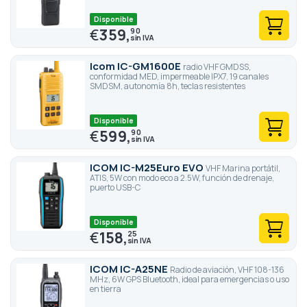
Disponible
€
359,
90
Icom IC-GM1600E
radio VHF GMDSS,
conformidad MED, impermeable IPX7, 19 canales
SMDSM, autonomía 8h, teclas resistentes
Disponible
€
599,
90
ICOM IC-M25Euro EVO
VHF Marina portátil,
ATIS, 5W con modo eco a 2.5W, función de drenaje,
puerto USB-C
Disponible
€
158,
25
ICOM IC-A25NE
Radio de aviación, VHF 108-136
MHz, 6W GPS Bluetooth, ideal para emergencias o uso
en tierra