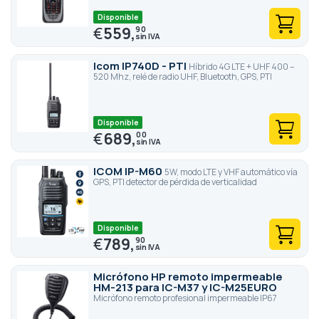
Disponible
€
559,
90
Icom IP740D - PTI
Híbrido 4G LTE + UHF 400 –
520 Mhz, relé de radio UHF, Bluetooth, GPS, PTI
Disponible
€
689,
00
ICOM IP-M60
5W, modo LTE y VHF automático vía
GPS, PTI detector de pérdida de verticalidad
Disponible
€
789,
90
Micrófono HP remoto impermeable
HM-213 para IC-M37 y IC-M25EURO
Micrófono remoto profesional impermeable IP67