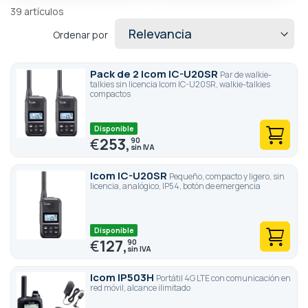
39
artículos
Ordenar por
Pack de 2 Icom IC-U20SR
Par de walkie-
talkies sin licencia Icom IC-U20SR, walkie-talkies
compactos
Disponible
€
253,
90
Icom IC-U20SR
Pequeño, compacto y ligero, sin
licencia, analógico, IP54, botón de emergencia
Disponible
€
127,
90
Icom IP503H
Portátil 4G LTE con comunicación en
red móvil, alcance ilimitado