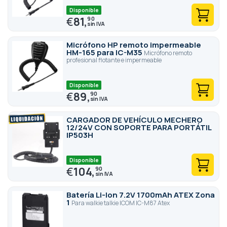
Disponible
€
81,
90
Micrófono HP remoto impermeable
HM-165 para IC-M35
Micrófono remoto
profesional flotante e impermeable
Disponible
€
89,
90
CARGADOR DE VEHÍCULO MECHERO
12/24V CON SOPORTE PARA PORTÁTIL
IP503H
Disponible
€
104,
90
Batería Li-Ion 7.2V 1700mAh ATEX Zona
1
Para walkie talkie ICOM IC-M87 Atex