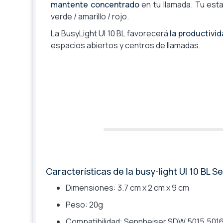
mantente concentrado
en tu llamada. Tu esta
verde / amarillo / rojo.
La BusyLight UI 10 BL favorecerá
la productivid
espacios abiertos y centros de llamadas.
Características de la busy-light UI 10 BL 
Dimensiones:
3.7 cm x 2 cm x 9 cm
Peso: 20g
Compatibilidad:
Sennheiser SDW 5015,501