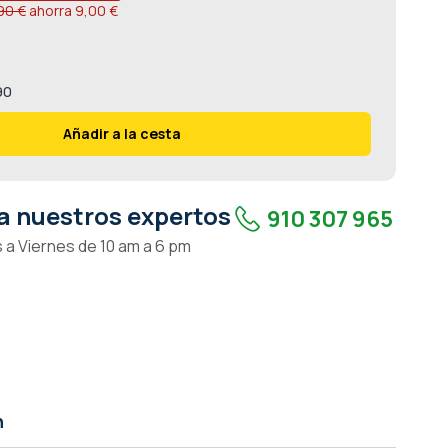
90 €
ahorra
9,00 €
90
Añadir a la cesta
a nuestros expertos
910 307 965
 a Viernes de 10 am a 6 pm
n