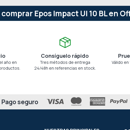
 comprar Epos Impact UI 10 BL en Of
cio
Consíguelo rápido
Prue
el año en
Tres métodos de entrega
Válido en
productos.
24/48h en referencias en stock.
Pago seguro