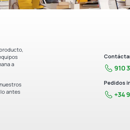
producto,
Contáctan
equipos
mana a
910 
Pedidos i
e nuestros
 lo antes
+34 9