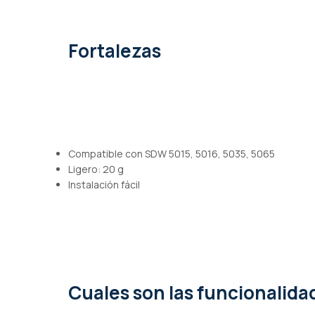
de
imágenes
Fortalezas
Compatible con SDW 5015, 5016, 5035, 5065
Ligero: 20 g
Instalación fácil
Cuales son las funcionalid