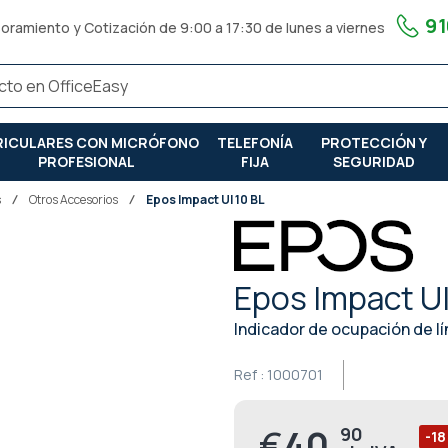
91
oramiento y Cotización de 9:00 a 17:30 de lunes a viernes
RICULARES CON MICRÓFONO
TELEFONÍA
PROTECCIÓN Y
PROFESIONAL
FIJA
SEGURIDAD
s
Otros Accesorios
Epos Impact UI 10 BL
Epos Impact UI
Indicador de ocupación de lí
Ref :
1000701
€
40,
90
Precio
-18