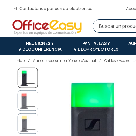
Contáctanos por correo electrónico
Ases
REUNIONES Y
PANTALLAS Y
AU
VIDEOCONFERENCIA
VIDEOPROYECTORES
Inicio
auriculares con micrófono profesional
Cables y Accesorio
Saltar
al
final
de
la
galería
de
imágenes