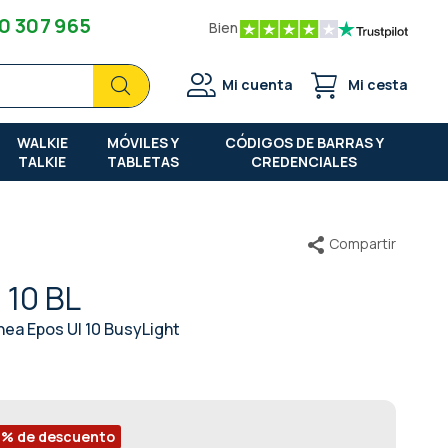
0 307 965
Bien
Buscar
Buscar
Mi cuenta
Mi cesta
WALKIE
MÓVILES Y
CÓDIGOS DE BARRAS Y
TALKIE
TABLETAS
CREDENCIALES
Compartir
 10 BL
nea Epos UI 10 BusyLight
 % de descuento