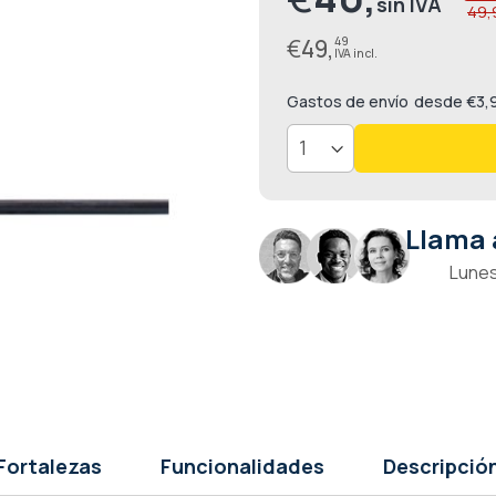
49,
especial
€
49,
49
Gastos de envío
desde €3,
Llama 
Lunes
Fortalezas
Funcionalidades
Descripció