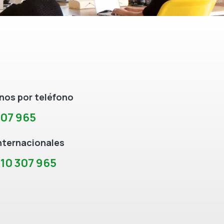
os por teléfono
307 965
nternacionales
10 307 965