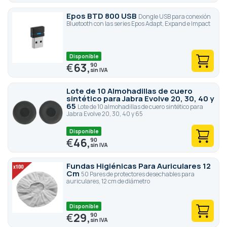
Epos BTD 800 USB
Dongle USB para conexión
Bluetooth con las series Epos Adapt, Expand e Impact
Disponible
€
63,
90
Lote de 10 Almohadillas de cuero
sintético para Jabra Evolve 20, 30, 40 y
65
Lote de 10 almohadillas de cuero sintético para
Jabra Evolve 20, 30, 40 y 65
Disponible
€
46,
90
Fundas Higiénicas Para Auriculares 12
Cm
50 Pares de protectores desechables para
auriculares, 12 cm de diámetro
Disponible
€
29,
90