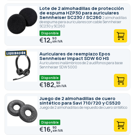
Lote de 2 almohadillas de protección
de espuma HZP30 para auriculares
Sennheiser SC230 / SC260
2 almohadillas
de espuma para auriculares con cable Sennheiser
SC230 y SC260
Disponible
€
12,
90
Auriculares de reemplazo Epos
Sennheiser Impact SDW 60 HS
Auriculares inalámbricos de 2 audífonos para base
Sennheiser SDW 5000
Disponible
€
182,
90
Juego de 2 almohadillas de cuero
sintético para Savi 710/720 y CS520
Juego de 2 almohadillas de repuesto de cuero sintético
Disponible
€
16,
90