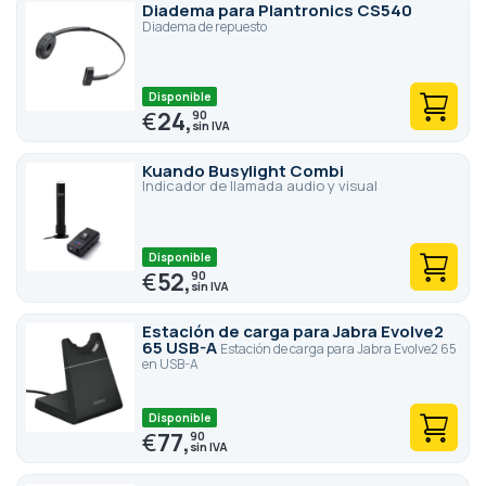
Diadema para Plantronics CS540
Diadema de repuesto
Disponible
€
24,
90
Kuando Busylight Combi
Indicador de llamada audio y visual
Disponible
€
52,
90
Estación de carga para Jabra Evolve2
65 USB-A
Estación de carga para Jabra Evolve2 65
en USB-A
Disponible
€
77,
90