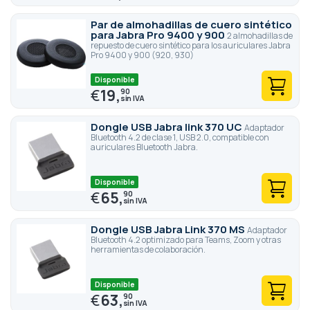
Par de almohadillas de cuero sintético
para Jabra Pro 9400 y 900
2 almohadillas de
repuesto de cuero sintético para los auriculares Jabra
Pro 9400 y 900 (920, 930)
Disponible
€
19,
90
Dongle USB Jabra link 370 UC
Adaptador
Bluetooth 4.2 de clase 1, USB 2.0, compatible con
auriculares Bluetooth Jabra.
Disponible
€
65,
90
Dongle USB Jabra Link 370 MS
Adaptador
Bluetooth 4.2 optimizado para Teams, Zoom y otras
herramientas de colaboración.
Disponible
€
63,
90