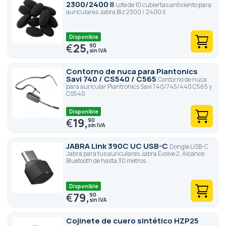
2300/2400 II
Lote de 10 cubiertas antiviento para
auriculares Jabra Biz 2300 / 2400 II
Disponible
€
25,
90
Contorno de nuca para Plantonics
Savi 740 / CS540 / C565
Contorno de nuca
para auricular Plantronics Savi 740/745/440 C565 y
CS540
Disponible
€
19,
90
JABRA Link 390C UC USB-C
Dongle USB-C
Jabra para tus auriculares Jabra Evolve 2. Alcance
Bluetooth de hasta 30 metros.
Disponible
€
79,
90
Cojinete de cuero sintético HZP25