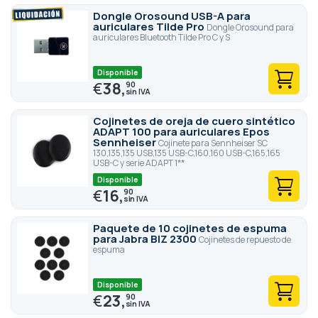
Dongle Orosound USB-A para
auriculares Tilde Pro
Dongle Orosound para
auriculares Bluetooth Tilde Pro C y S
Disponible
€
38,
90
Cojinetes de oreja de cuero sintético
ADAPT 100 para auriculares Epos
Sennheiser
Cojinete para Sennheiser SC
130,135,135 USB,135 USB-C,160,160 USB-C,165,165
USB-C y serie ADAPT 1**
Disponible
€
16,
90
Paquete de 10 cojinetes de espuma
para Jabra BIZ 2300
Cojinetes de repuesto de
espuma
Disponible
€
23,
90