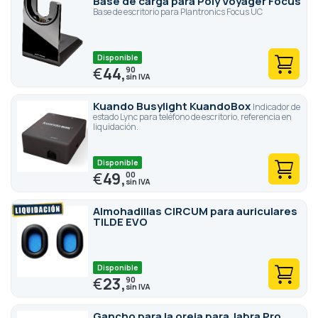
Base de carga para Poly Voyager Focus
Base de escritorio para Plantronics Focus UC
Disponible
€
44,
90
Kuando Busylight KuandoBox
Indicador de
estado Lync para teléfono de escritorio, referencia en
liquidación.
Disponible
€
49,
00
Almohadillas CIRCUM para auriculares
TILDE EVO
Disponible
€
23,
90
Gancho para la oreja para Jabra Pro