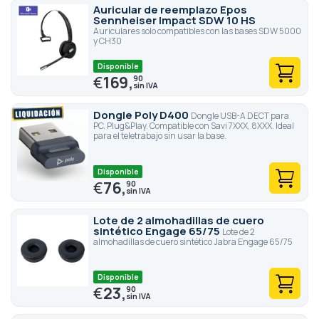
Auricular de reemplazo Epos
Sennheiser Impact SDW 10 HS
Auriculares solo compatibles con las bases SDW 5000
y CH30
Disponible
€
169,
90
Dongle Poly D400
Dongle USB-A DECT para
PC. Plug&Play. Compatible con Savi 7XXX, 8XXX. Ideal
para el teletrabajo sin usar la base.
Disponible
€
76,
90
Lote de 2 almohadillas de cuero
sintético Engage 65/75
Lote de 2
almohadillas de cuero sintético Jabra Engage 65/75
Disponible
€
23,
90