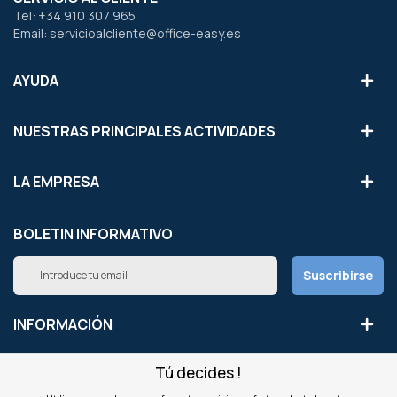
Tel: +34 910 307 965
Email: servicioalcliente@office-easy.es
AYUDA
NUESTRAS PRINCIPALES ACTIVIDADES
LA EMPRESA
BOLETIN INFORMATIVO
Inscríbete
Suscribirse
a
nuestro
boletín
INFORMACIÓN
de
noticias:
Tú decides !
NUESTROS SITIOS