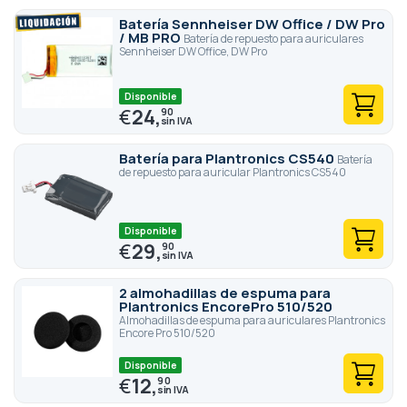
Batería Sennheiser DW Office / DW Pro
/ MB PRO
Batería de repuesto para auriculares
Sennheiser DW Office, DW Pro
Disponible
€
24,
90
Batería para Plantronics CS540
Batería
de repuesto para auricular Plantronics CS540
Disponible
€
29,
90
2 almohadillas de espuma para
Plantronics EncorePro 510/520
Almohadillas de espuma para auriculares Plantronics
Encore Pro 510/520
Disponible
€
12,
90