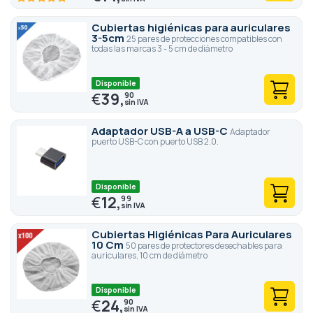
100
100
% of
Cubiertas higiénicas para auriculares
3-5cm
25 pares de protecciones compatibles con
todas las marcas 3 - 5 cm de diámetro
Disponible
€
39,
90
Adaptador USB-A a USB-C
Adaptador
puerto USB-C con puerto USB 2.0.
Disponible
€
12,
99
Cubiertas Higiénicas Para Auriculares
10 Cm
50 pares de protectores desechables para
auriculares, 10 cm de diámetro
Disponible
€
24,
90