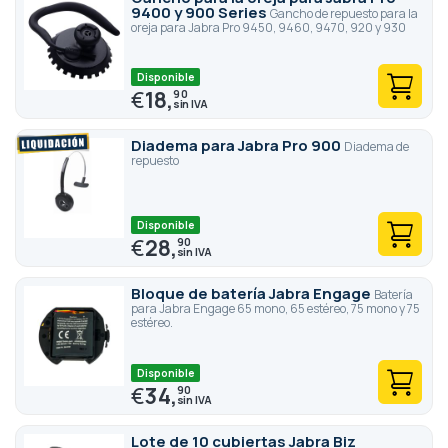
9400 y 900 Series
Gancho de repuesto para la
oreja para Jabra Pro 9450, 9460, 9470, 920 y 930
Disponible
€
18,
90
Diadema para Jabra Pro 900
Diadema de
repuesto
Disponible
€
28,
90
Bloque de batería Jabra Engage
Batería
para Jabra Engage 65 mono, 65 estéreo, 75 mono y 75
estéreo.
Disponible
€
34,
90
Lote de 10 cubiertas Jabra Biz