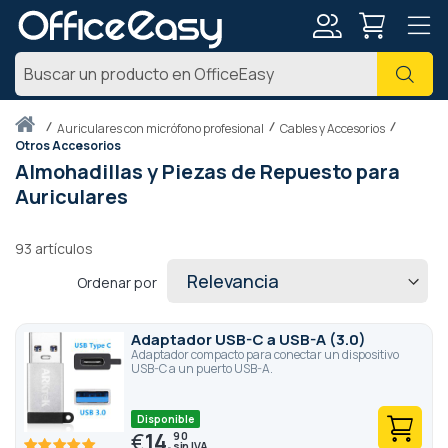
Mi
Busc
cuenta
Inicio
auriculares con micrófono profesional
Cables y Accesorios
Otros Accesorios
Almohadillas y Piezas de Repuesto para
Auriculares
93
artículos
Ordenar por
Adaptador USB-C a USB-A (3.0)
Adaptador compacto para conectar un dispositivo
USB-C a un puerto USB-A.
Disponible
€
14,
90