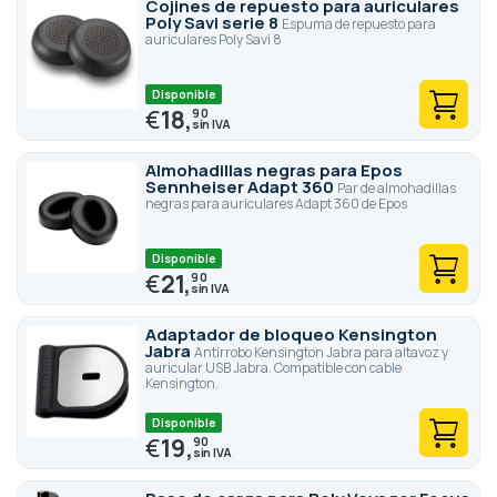
Cojines de repuesto para auriculares
Poly Savi serie 8
Espuma de repuesto para
auriculares Poly Savi 8
Disponible
€
18,
90
Almohadillas negras para Epos
Sennheiser Adapt 360
Par de almohadillas
negras para auriculares Adapt 360 de Epos
Disponible
€
21,
90
Adaptador de bloqueo Kensington
Jabra
Antirrobo Kensington Jabra para altavoz y
auricular USB Jabra. Compatible con cable
Kensington.
Disponible
€
19,
90