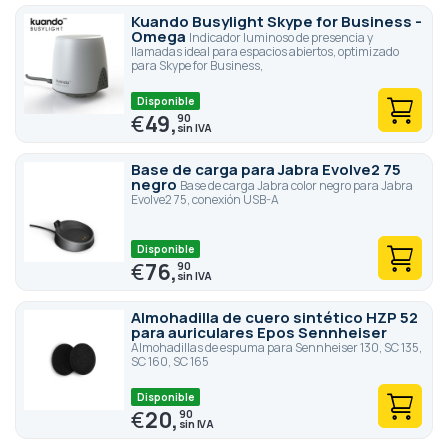
Kuando Busylight Skype for Business -
Omega
Indicador luminoso de presencia y
llamadas ideal para espacios abiertos, optimizado
para Skype for Business,
Disponible
€
49,
90
Base de carga para Jabra Evolve2 75
negro
Base de carga Jabra color negro para Jabra
Evolve2 75, conexión USB-A
Disponible
€
76,
90
Almohadilla de cuero sintético HZP 52
para auriculares Epos Sennheiser
Almohadillas de espuma para Sennheiser 130, SC 135,
SC 160, SC 165
Disponible
€
20,
90