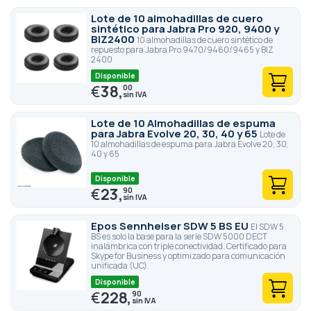
Lote de 10 almohadillas de cuero
sintético para Jabra Pro 920, 9400 y
BIZ2400
10 almohadillas de cuero sintético de
repuesto para Jabra Pro 9470/9460/9465 y BIZ
2400
Disponible
€
38,
00
Lote de 10 Almohadillas de espuma
para Jabra Evolve 20, 30, 40 y 65
Lote de
10 almohadillas de espuma para Jabra Evolve 20, 30,
40 y 65
Disponible
€
23,
90
Epos Sennheiser SDW 5 BS EU
El SDW 5
BS es solo la base para la serie SDW 5000 DECT
inalámbrica con triple conectividad. Certificado para
Skype for Business y optimizado para comunicación
unificada (UC).
Disponible
€
228,
90