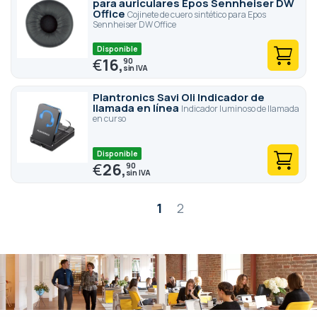
para auriculares Epos Sennheiser DW
Office
Cojinete de cuero sintético para Epos
Sennheiser DW Office
Disponible
€
16,
90
Plantronics Savi Oli Indicador de
llamada en línea
Indicador luminoso de llamada
en curso
Disponible
€
26,
90
Página
1
2