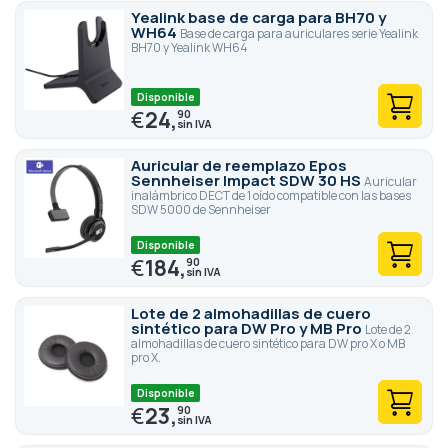
Yealink base de carga para BH70 y
WH64
Base de carga para auriculares serie Yealink
BH70 y Yealink WH64
Disponible
€
24,
90
Auricular de reemplazo Epos
Sennheiser Impact SDW 30 HS
Auricular
inalámbrico DECT de 1 oído compatible con las bases
SDW 5000 de Sennheiser
Disponible
€
184,
90
Lote de 2 almohadillas de cuero
sintético para DW Pro y MB Pro
Lote de 2
almohadillas de cuero sintético para DW pro X o MB
pro X.
Disponible
€
23,
90