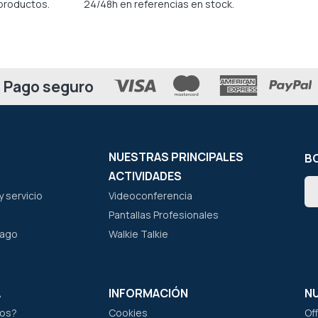
productos.
24/48h en referencias en stock.
Pago seguro
NUESTRAS PRINCIPALES
BO
ACTIVIDADES
In
 servicio
Videoconferencia
a
nu
Pantallas Profesionales
bo
pago
Walkie Talkie
de
not
A
INFORMACIÓN
N
os?
Cookies
Of