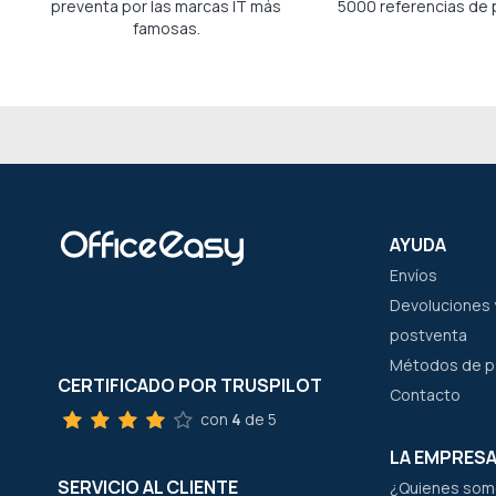
preventa por las marcas IT más
5000 referencias de 
famosas.
AYUDA
Envíos
Devoluciones y
postventa
Métodos de 
CERTIFICADO POR TRUSPILOT
Contacto
con
4
de 5
LA EMPRES
SERVICIO AL CLIENTE
¿Quienes som