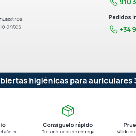
910 
Pedidos i
e nuestros
 lo antes
+34 9
iertas higiénicas para auriculares
cio
Consíguelo rápido
Prue
el año en
Tres métodos de entrega
Válido en