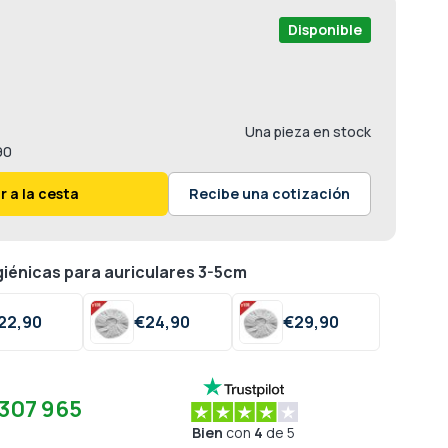
Disponible
Una pieza en stock
90
r a la cesta
Recibe una cotización
giénicas para auriculares 3-5cm
22,
90
€
24,
90
€
29,
90
307 965
Bien
con
4
de 5