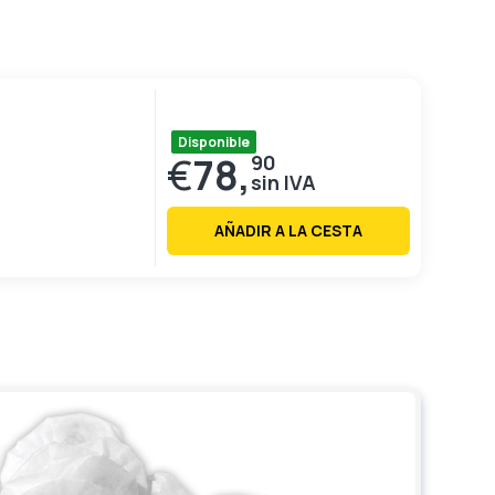
Disponible
€
78,
90
AÑADIR A LA CESTA