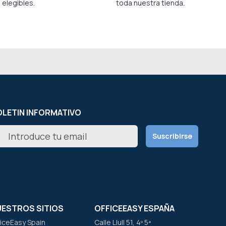
elegibles.
toda nuestra tienda.
LETIN INFORMATIVO
scríbete
Suscribirse
estro
letín
icias:
UESTROS SITIOS
OFFICEEASY ESPAÑA
ficeEasy Spain
Calle Llull 51, 4º 5ª