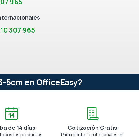
307 965
nternacionales
10 307 965
 3-5cm en OfficeEasy?
ba de 14 días
Cotización Gratis
 todos los productos
Para clientes profesionales en