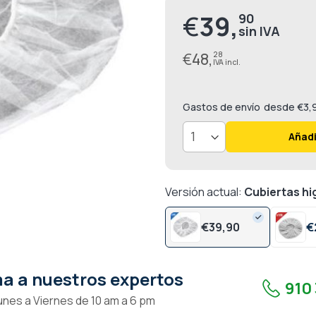
€
39,
90
€
48,
28
Gastos de envío
desde €3,
Añadi
Versión actual:
Cubiertas hi
€
39,
90
€
a a nuestros expertos
910 
unes a Viernes de 10 am a 6 pm