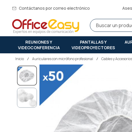
Contáctanos por correo electrónico
Ases
REUNIONES Y
PANTALLAS Y
AU
VIDEOCONFERENCIA
VIDEOPROYECTORES
Inicio
auriculares con micrófono profesional
Cables y Accesorio
Saltar
al
final
de
la
galería
de
imágenes