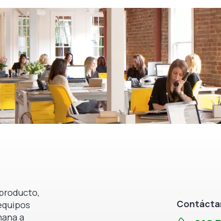
producto,
Contáctan
equipos
mana a