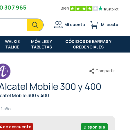
0 307 965
Bien
Buscar
Buscar
Mi cuenta
Mi cesta
WALKIE
MÓVILES Y
CÓDIGOS DE BARRAS Y
TALKIE
TABLETAS
CREDENCIALES
Compartir
Alcatel Mobile 300 y 400
catel Mobile 300 y 400
1 año
% de descuento
Disponible