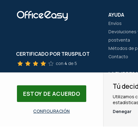
AYUDA
Envíos
Devoluciones y
postventa
Métodos de 
CERTIFICADO POR TRUSPILOT
Contacto
con
4
de 5
LA EMPRES
SERVICIO AL CLIENTE
¿Quienes som
Tú decid
Tel: +34 910 307 965
Nuestras mar
ESTOY DE ACUERDO
Email: servicioalcliente@office-easy.es
Utilizamos c
Nuestro equi
estadísticas
CONFIGURACIÓN
Denegar
© Copyright OfficeEasy 2026