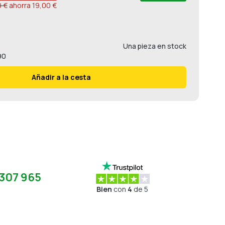
 €
ahorra
19,00 €
Una pieza en stock
90
Añadir a la cesta
307 965
Bien
con
4
de 5