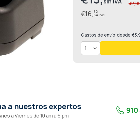
32,90
especial
€
16,
82
Gastos de envío
desde €3,
a a nuestros expertos
910 
unes a Viernes de 10 am a 6 pm