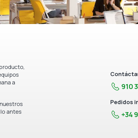
producto,
Contáctan
equipos
mana a
910 
Pedidos i
e nuestros
 lo antes
+34 9