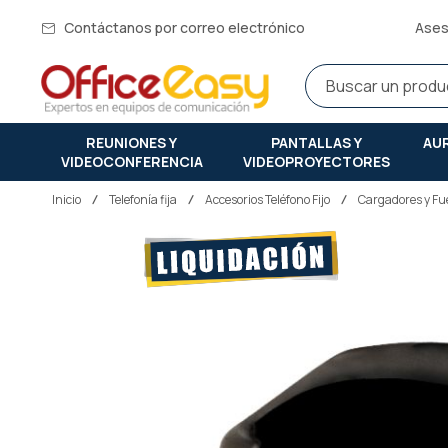
Contáctanos por correo electrónico
Ases
REUNIONES Y
PANTALLAS Y
AU
VIDEOCONFERENCIA
VIDEOPROYECTORES
Inicio
telefonía fija
Accesorios Teléfono Fijo
Cargadores y Fu
Saltar
al
final
de
la
galería
de
imágenes