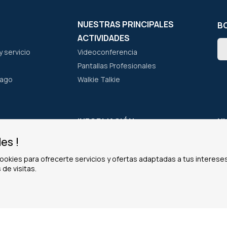
NUESTRAS PRINCIPALES
BO
ACTIVIDADES
In
 servicio
Videoconferencia
a
nu
Pantallas Profesionales
bo
pago
Walkie Talkie
de
not
A
INFORMACIÓN
N
os?
Cookies
Of
es !
cas
Aviso Legal
Of
ookies para ofrecerte servicios y ofertas adaptadas a tus intereses
po
Información Personal
Of
 de visitas.
Política de privacidad
Of
Condiciones Generales de Venta
La Garantía Pro