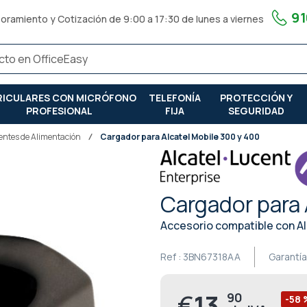
91
oramiento y Cotización de 9:00 a 17:30 de lunes a viernes
RICULARES CON MICRÓFONO
TELEFONÍA
PROTECCIÓN Y
PROFESIONAL
FIJA
SEGURIDAD
entes de Alimentación
Cargador para Alcatel Mobile 300 y 400
Cargador para 
Accesorio compatible con Al
Ref :
3BN67318AA
Garantía
€
13,
90
Precio
-58 