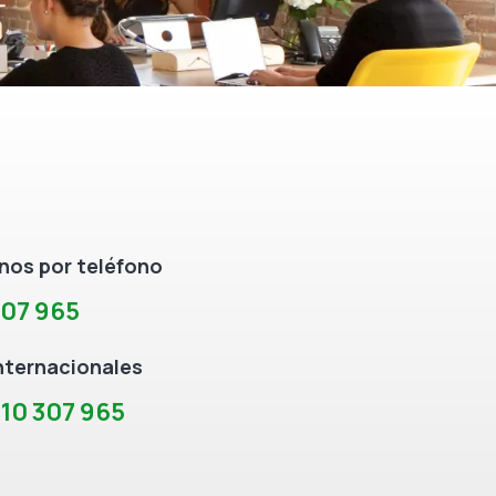
os por teléfono
307 965
nternacionales
10 307 965