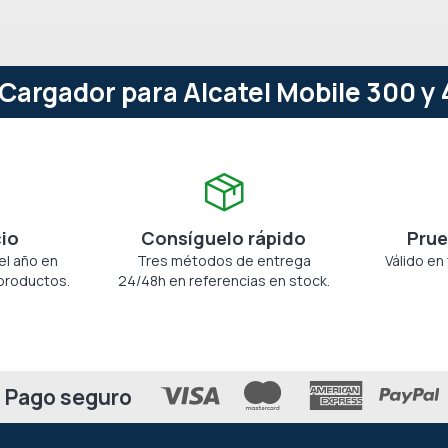
Cargador para Alcatel Mobile 300 y 
cio
Consíguelo rápido
Prue
el año en
Tres métodos de entrega
Válido en
productos.
24/48h en referencias en stock.
Pago seguro