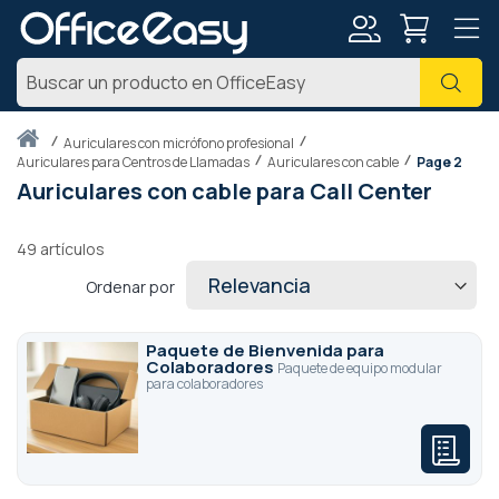
Mi
Busc
cuenta
Inicio
auriculares con micrófono profesional
Auriculares para Centros de Llamadas
Auriculares con cable
Page 2
Auriculares con cable para Call Center
49
artículos
Ordenar por
Paquete de Bienvenida para
Colaboradores
Paquete de equipo modular
para colaboradores