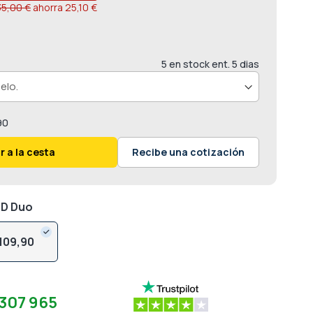
35,00 €
ahorra
25,10 €
5 en stock ent. 5 dias
90
r a la cesta
Recibe una cotización
HD Duo
109,
90
307 965