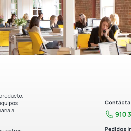
producto,
Contáctan
equipos
mana a
910 
Pedidos i
e nuestros