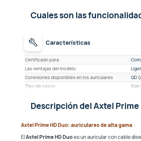
Cuales son las funcionalid
Características
Características
Certificado para
Comp
Las ventajas del modelo
Lige
Conexiones disponibles en los auriculares
QD (
Tipo de casco
Con 
Número de auriculares
2 au
Descripción
del Axtel Prim
Reducción activa de ruido (ANC)
No
Formato de casco
Auri
Formato de los auriculares
Supr
Axtel Prime HD Duo: auriculares de alta gama
Adecuado para uso
Inte
El
Axtel Prime HD Duo
es un auricular con cable dis
Material de los auriculares
Polip