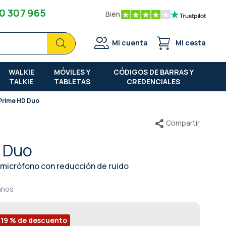
0 307 965
Bien
Buscar
Buscar
Mi cuenta
Mi cesta
WALKIE
MÓVILES Y
CÓDIGOS DE BARRAS Y
TALKIE
TABLETAS
CREDENCIALES
 Prime HD Duo
Compartir
D Duo
 micrófono con reducción de ruido
años
-19 % de descuento