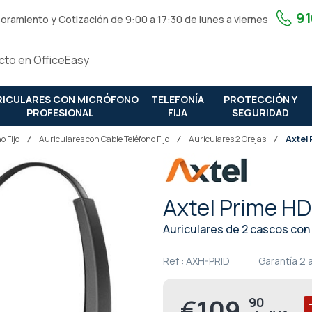
91
oramiento y Cotización de 9:00 a 17:30 de lunes a viernes
RICULARES CON MICRÓFONO
TELEFONÍA
PROTECCIÓN Y
PROFESIONAL
FIJA
SEGURIDAD
o Fijo
Auriculares con Cable Teléfono Fijo
Auriculares 2 Orejas
Axtel
Axtel Prime H
Auriculares de 2 cascos con
Ref :
AXH-PRID
Garantía
2 
€
109,
90
Precio