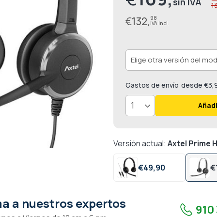
1
especial
€
132,
98
Gastos de envío
desde €3,
Añadi
Versión actual:
Axtel Prime 
€
49,
90
€
a a nuestros expertos
910 