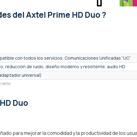
ades
del Axtel Prime HD Duo ?
atible con todos los servicios: Comunicaciones Unificadas “UC”
ro, reducción de ruido, diseño moderno y resistente, audio HD
adaptador universal)
cable
riculares - estéreo
e HD Duo
culares con diadema
aaurales
nsivo
eñado para mejorar la comodidad y la productividad de los usu
iel