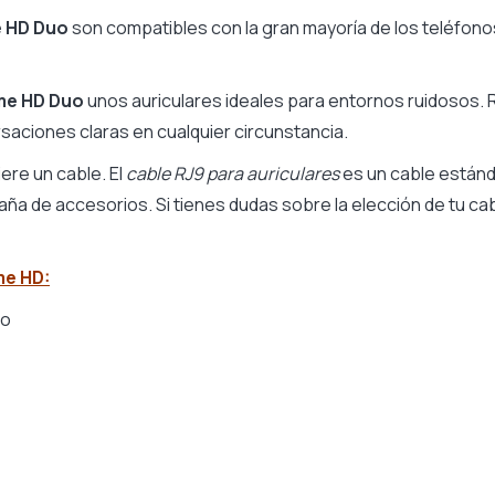
e HD Duo
son compatibles con la gran mayoría de los teléfonos
Teams, Zello, Zebra)
me HD Duo
unos auriculares ideales para entornos ruidosos. 
rsaciones claras en cualquier circunstancia.
ere un cable. El
cable RJ9 para auriculares
es un cable estánd
aña de accesorios. Si tienes dudas sobre la elección de tu c
ramos
os
me HD:
o de micrófono estándar
co
 ambientes ruidosos