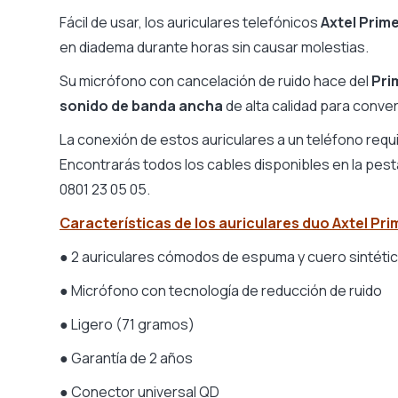
Protección acústica
Sí
Fácil de usar, los auriculares telefónicos
Axtel Prim
Compatible Push-to-Talk
No (
en diadema durante horas sin causar molestias.
Modo silencio
No
Su micrófono con cancelación de ruido hace del
Pri
Bluetooth
No
sonido de banda ancha
de alta calidad para conve
Luz indicadora de llamada
No
La conexión de estos auriculares a un teléfono requi
Equipos de Microsoft optimizados/Zoom
No
Encontrarás todos los cables disponibles en la pest
Enchufe de desconexión rápida
Sí
0801 23 05 05.
Peso del casco
54 g
Garantía
2 añ
Características de los auriculares duo Axtel Pri
Micrófono
Braz
● 2 auriculares cómodos de espuma y cuero sintéti
Micrófono con cancelación de ruido.
para
● Micrófono con tecnología de reducción de ruido
Casco plegable, fácil almacenamiento.
No
● Ligero (71 gramos)
● Garantía de 2 años
● Conector universal QD