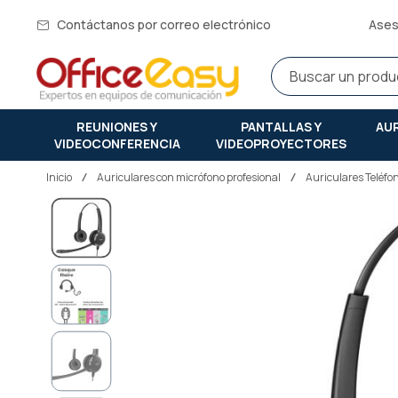
Contáctanos por correo electrónico
Ases
REUNIONES Y
PANTALLAS Y
AU
VIDEOCONFERENCIA
VIDEOPROYECTORES
Inicio
auriculares con micrófono profesional
Auriculares Teléfon
Saltar
al
final
de
la
galería
de
imágenes