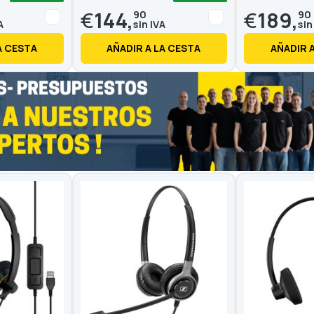
€
144,
€
189,
90
90
A CESTA
AÑADIR A LA CESTA
AÑADIR 