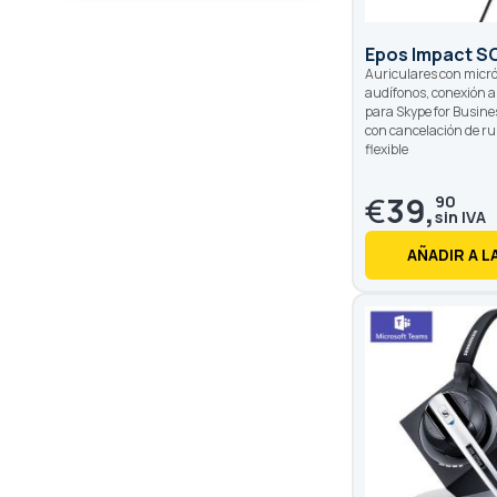
Epos Impact S
Auriculares con micró
audífonos, conexión a
para Skype for Busine
con cancelación de ru
flexible
€
39,
90
AÑADIR A L