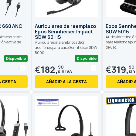
C 660 ANC
Auriculares de reemplazo
Epos Sennhe
Epos Sennheiser Impact
SDW 5016
SDW 60 HS
nico con cable
Auriculares inalám
ión activa de
para teléfono fijo, 
Auriculares inalámbricos de 2
de uso.
audífonos para base Sennheiser SDW
5000
Disponible
Disponible
€
182,
€
319,
90
90
A CESTA
AÑADIR A LA CESTA
AÑADIR 