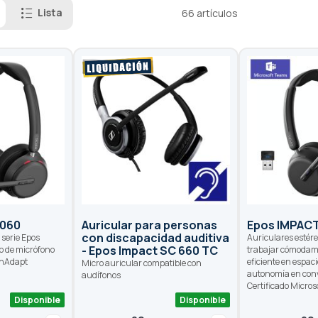
Lista
66
artículos
1060
Auricular para personas
Epos IMPAC
con discapacidad auditiva
 serie Epos
Auriculares estér
- Epos Impact SC 660 TC
o de micrófono
trabajar cómodam
ainAdapt
eficiente en espaci
Micro auricular compatible con
autonomía en con
audífonos
Certificado Micros
Disponible
Disponible