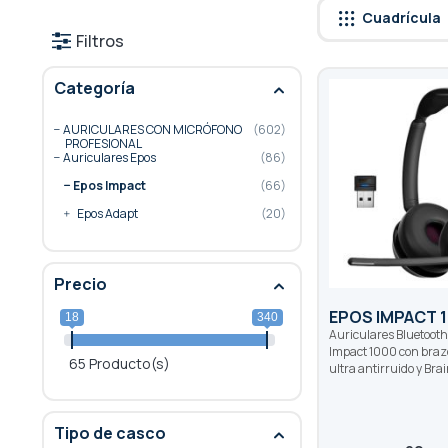
Cuadrícula
Filtros
Categoría
AURICULARES CON MICRÓFONO
602
PROFESIONAL
Auriculares Epos
86
Epos Impact
66
Epos Adapt
20
Precio
EPOS IMPACT 
18
340
Auriculares Bluetooth
Impact 1000 con braz
65 Producto(s)
ultra antirruido y Br
Tipo de casco