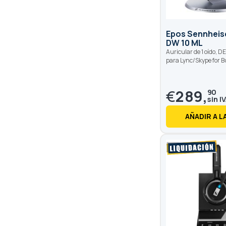
Epos Sennheis
DW 10 ML
Auricular de 1 oído, D
para Lync/Skype for 
€
289,
90
AÑADIR A L