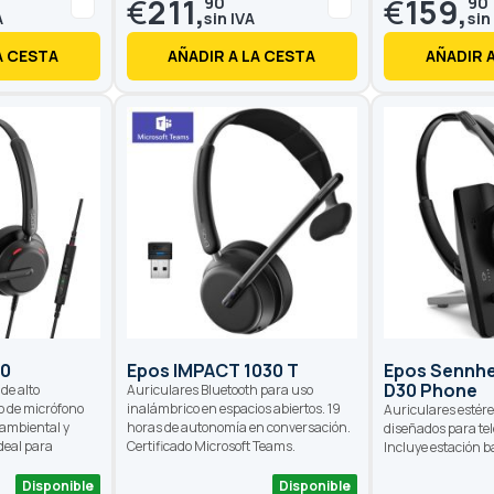
€
211,
€
159,
90
90
A CESTA
AÑADIR A LA CESTA
AÑADIR 
60
Epos IMPACT 1030 T
Epos Sennhe
D30 Phone
de alto
Auriculares Bluetooth para uso
o de micrófono
inalámbrico en espacios abiertos. 19
Auriculares estér
 ambiental y
horas de autonomía en conversación.
diseñados para tel
ideal para
Certificado Microsoft Teams.
Incluye estación b
Disponible
Disponible