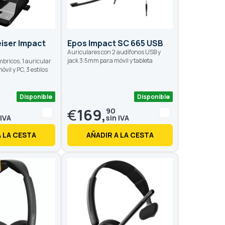
iser Impact
Epos Impact SC 665 USB
Auriculares con 2 audífonos USB y
jack 3.5mm para móvil y tableta
bricos, 1 auricular
móvil y PC, 3 estilos
Disponible
Disponible
€
169,
90
A LA CESTA
AÑADIR A LA CESTA