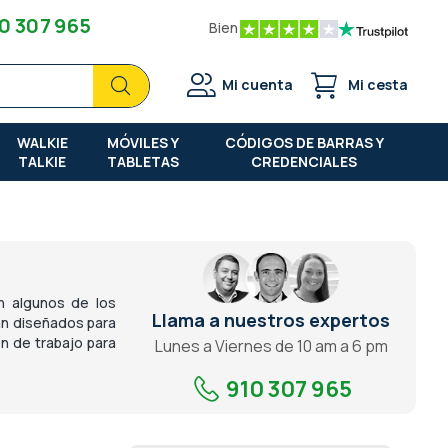
0 307 965
Bien
Buscar
Buscar
Mi cuenta
Mi cesta
WALKIE
MÓVILES Y
CÓDIGOS DE BARRAS Y
TALKIE
TABLETAS
CREDENCIALES
n algunos de los
Llama a nuestros expertos
án diseñados para
n de trabajo para
Lunes a Viernes de 10 am a 6 pm
910 307 965