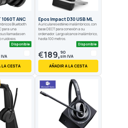
 1060T ANC
Epos Impact D30 USB ML
mbricos Bluetooth
Auriculares estéreo inalámbricos, con
C para una
base DECT para conexión a su
n sus llamadas en
ordenador. Largo alcance inalámbrico,
o ruidosos.
hasta 100 metros.
Disponible
Disponible
€
189,
90
A LA CESTA
AÑADIR A LA CESTA