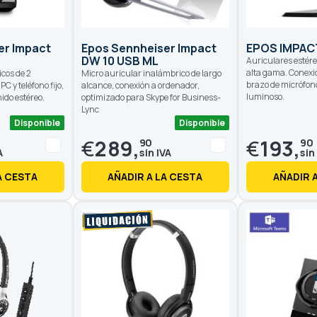
er Impact
Epos Sennheiser Impact
EPOS IMPAC
DW 10 USB ML
Auriculares estér
alta gama. Conexi
cos de 2
Micro auricular inalámbrico de largo
brazo de micrófono
C y teléfono fijo,
alcance, conexión a ordenador,
luminoso.
ido estéreo.
optimizado para Skype for Business-
Lync
Disponible
Disponible
€
289,
€
193,
90
90
A CESTA
AÑADIR A LA CESTA
AÑADIR 