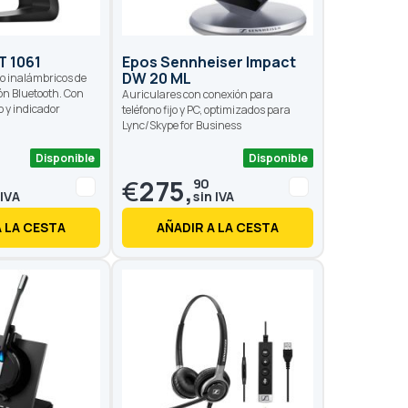
T 1061
Epos Sennheiser Impact
DW 20 ML
eo inalámbricos de
ón Bluetooth. Con
Auriculares con conexión para
 y indicador
teléfono fijo y PC, optimizados para
Lync/Skype for Business
Disponible
Disponible
€
275,
90
A LA CESTA
AÑADIR A LA CESTA