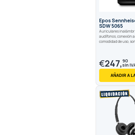
Epos Sennheis
SDW 5065
Auriculares inalámbri
audífonos, conexión a P
comodidad de uso, son
€
247,
90
AÑADIR A L