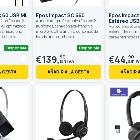
C 60 USB ML
Epos Impact SC 660
Epos Impact
Estéreo USB
fono Epos de 2
Auriculares profesionales Epos de 2
 PC, optimizado
audífonos, conexión a teléfono fijo,
Auriculares estére
ss, micrófono
micrófono ultra antirruido, sonido de
botones de control 
ido, brazo
banda ancha, robusto
para entornos de t
Disponible
Disponible
€
139,
€
44,
90
90
A CESTA
AÑADIR A LA CESTA
AÑADIR 