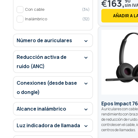
€
163,
90
Con cable
34
AÑADIR A L
Inalámbrico
32
Número de auriculares
Reducción activa de
ruido (ANC)
Conexiones (desde base
o dongle)
Epos Impact 7
Alcance inalámbrico
Auriculares con cable 
rendimiento con braz
de reducción de ruido
Luz indicadora de llamada
controles en el cable, 
centros de llamadas.