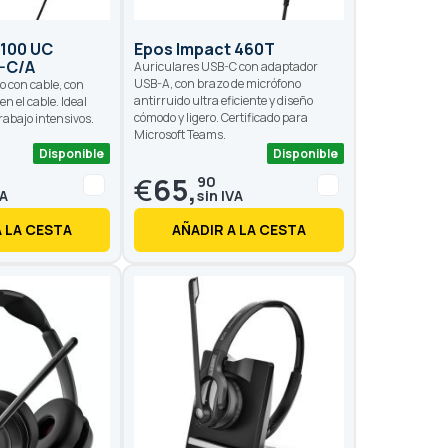
 100 UC
Epos Impact 460T
-C/A
Auriculares USB-C con adaptador
USB-A, con brazo de micrófono
o con cable, con
antirruido ultra eficiente y diseño
en el cable. Ideal
cómodo y ligero. Certificado para
rabajo intensivos.
Microsoft Teams.
Disponible
Disponible
€
65,
90
A LA CESTA
AÑADIR A LA CESTA