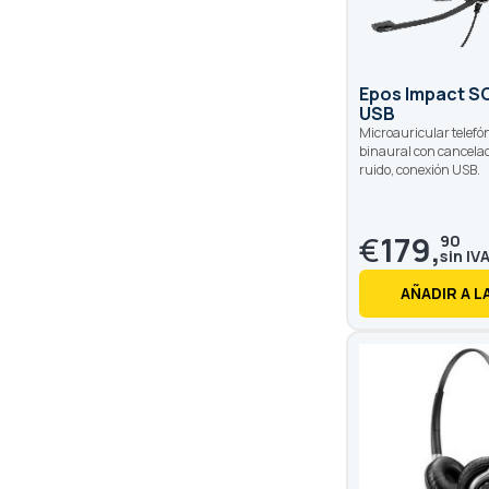
Epos Impact S
USB
Microauricular telefó
binaural con cancelac
ruido, conexión USB.
€
179,
90
AÑADIR A L