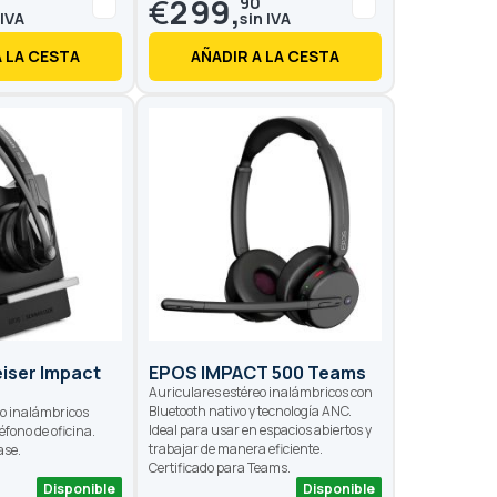
€
299,
90
A LA CESTA
AÑADIR A LA CESTA
iser Impact
EPOS IMPACT 500 Teams
Auriculares estéreo inalámbricos con
Bluetooth nativo y tecnología ANC.
eo inalámbricos
Ideal para usar en espacios abiertos y
éfono de oficina.
trabajar de manera eficiente.
ase.
Certificado para Teams.
Disponible
Disponible