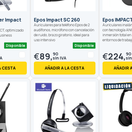
er Impact
Epos Impact SC 260
Epos IMPACT
Auriculares para teléfono Epos de 2
Auriculares inalá
audífonos, micrófono con cancelación
con tecnología AN
ECT, optimizado
de ruido, brazo giratorio, ideal para
inmersión total e
Business
uso intensivo
entornos de trabaj
Disponible
Disponible
€
89,
€
224,
90
90
A CESTA
AÑADIR A LA CESTA
AÑADIR 