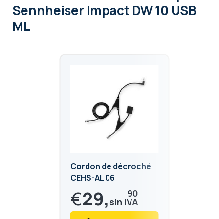
Sennheiser Impact DW 10 USB
ML
Cordon de décroché
CEHS-AL 06
€
29,
90
€
36,
18