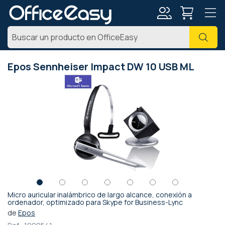
Mi
Busc
cuenta
Epos Sennheiser Impact DW 10 USB ML
Saltar
al
final
de
la
galería
de
imágenes
Micro auricular inalámbrico de largo alcance, conexión a
Saltar
ordenador, optimizado para Skype for Business-Lync
al
de
Epos
comienzo