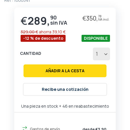
Ref :
1000541
de
la
galería
€
289,
90
€
350,
78
Precio
de
especial
imágenes
329,00 €
ahorra
39,10 €
-12 % de descuento
DISPONIBLE
CANTIDAD
AÑADIR A LA CESTA
Recibe una cotización
Una pieza en stock
+ 46 en reabastecimiento
Gastos de envío
desde €3,90