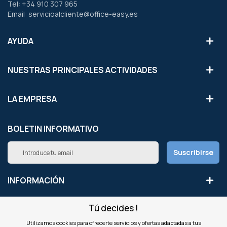
Tel: +34 910 307 965
Email: servicioalcliente@office-easy.es
AYUDA
NUESTRAS PRINCIPALES ACTIVIDADES
LA EMPRESA
BOLETIN INFORMATIVO
Inscríbete
Suscribirse
a
nuestro
boletín
INFORMACIÓN
de
noticias:
Tú decides !
NUESTROS SITIOS
Utilizamos cookies para ofrecerte servicios y ofertas adaptadas a tus