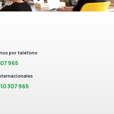
os por teléfono
307 965
nternacionales
10 307 965