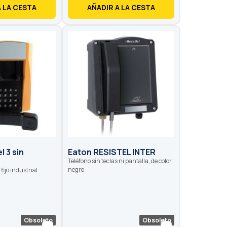
A LA CESTA
AÑADIR A LA CESTA
l 3 sin
Eaton RESISTEL INTER
Teléfono sin teclas ni pantalla, de color
negro
fijo industrial
Obsoleto
Obsoleto