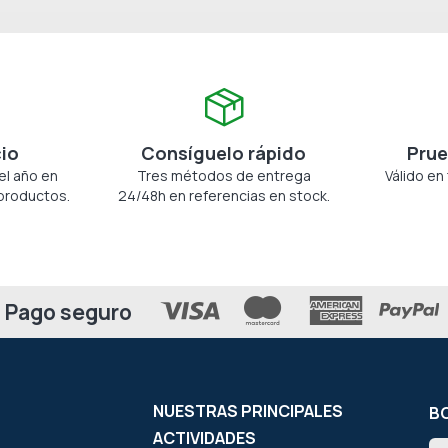
cio
Consíguelo rápido
Prue
el año en
Tres métodos de entrega
Válido en
productos.
24/48h en referencias en stock.
Pago seguro
NUESTRAS PRINCIPALES
BO
ACTIVIDADES
In