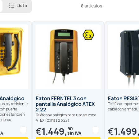
Lista
8
artículos
 Analógico
Eaton FERNTEL 3 con
Eaton RESIS
pantalla Analógico ATEX
usto y resistente
Teléfono impermea
2.22
 con puerta,
cable con armadur
ciones tanto en
Teléfono analógico para uso en zona
eriores.
ATEX (zonas 2 o 22)
€
1.449,
€
1.499
90