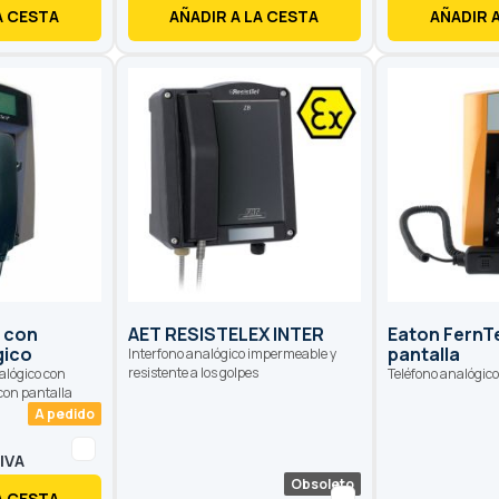
A CESTA
AÑADIR A LA CESTA
AÑADIR 
3 con
AET RESISTELEX INTER
Eaton FernTe
gico
pantalla
Interfono analógico impermeable y
resistente a los golpes
alógico con
Teléfono analógico 
con pantalla
A pedido
Obsoleto
A CESTA