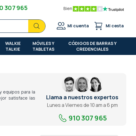
0 307 965
Bien
Buscar
Buscar
Mi cuenta
Mi cesta
WALKIE
MÓVILES Y
CÓDIGOS DE BARRAS Y
TALKIE
TABLETAS
CREDENCIALES
 equipos para la
Llama a nuestros expertos
or satisface las
Lunes a Viernes de 10 am a 6 pm
910 307 965