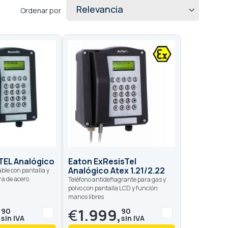
Ordenar por
TEL Analógico
Eaton ExResisTel
Analógico Atex 1.21/2.22
ble con pantalla y
a de acero
Teléfono antideflagrante para gas y
polvo con pantalla LCD y función
manos libres
,
€
1.999,
90
90