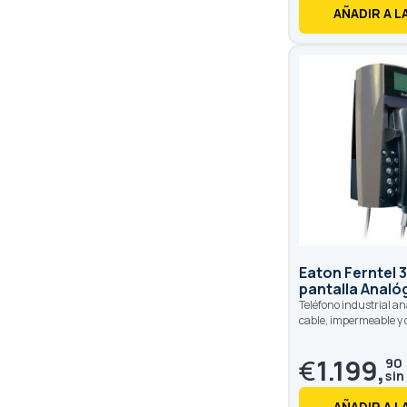
AÑADIR A L
Eaton Ferntel 
pantalla Analó
Teléfono industrial an
cable, impermeable y 
€
1.199,
90
AÑADIR A L