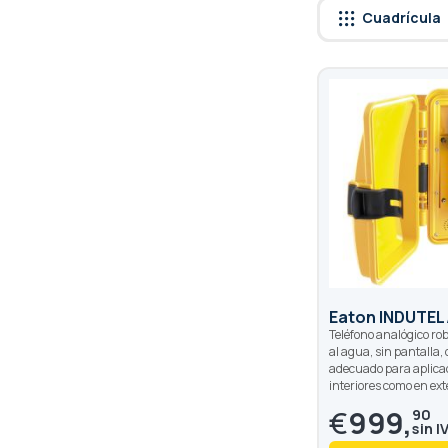
Cuadrícula
Eaton INDUTEL
Teléfono analógico rob
al agua, sin pantalla,
adecuado para aplica
interiores como en ext
€
999,
90