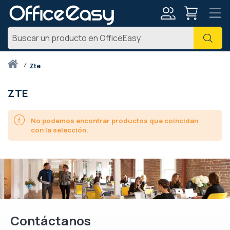
Mi
Busc
cuenta
Inicio
zte
ZTE
No podemos encontrar productos que coincidan
con la selección.
Contáctanos