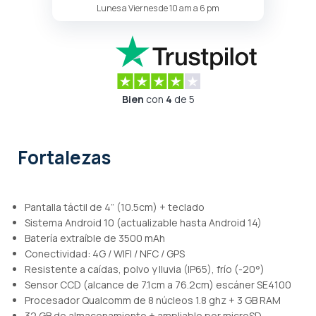
Lunes a Viernes de 10 am a 6 pm
Bien
con
4
de 5
Fortalezas
Pantalla táctil de 4” (10.5cm) + teclado
Sistema Android 10 (actualizable hasta Android 14)
Batería extraíble de 3500 mAh
Conectividad: 4G / WIFI / NFC / GPS
Resistente a caídas, polvo y lluvia (IP65), frío (-20°)
Sensor CCD (alcance de 7.1cm a 76.2cm) escáner SE4100
Procesador Qualcomm de 8 núcleos 1.8 ghz + 3 GB RAM
32 GB de almacenamiento + ampliable por microSD