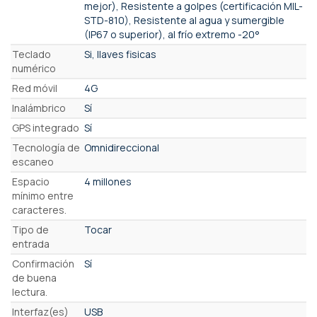
mejor), Resistente a golpes (certificación MIL-
STD-810), Resistente al agua y sumergible
(IP67 o superior), al frío extremo -20°
Teclado
Si, llaves fisicas
numérico
Red móvil
4G
Inalámbrico
Sí
GPS integrado
Sí
Tecnología de
Omnidireccional
escaneo
Espacio
4 millones
mínimo entre
caracteres.
Tipo de
Tocar
entrada
Confirmación
Sí
de buena
lectura.
Interfaz(es)
USB