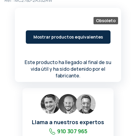
Ref :
MC27BJ-2A3S2RW
de
la
galería
Obsoleto
de
imágenes
Mostrar productos equivalentes
Este producto ha llegado al final de su
vida útil y ha sido detenido por el
fabricante.
Llama a nuestros expertos
910 307 965