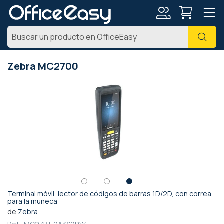
Mi
Busc
cuenta
Zebra MC2700
Saltar
al
final
de
la
galería
de
imágenes
Terminal móvil, lector de códigos de barras 1D/2D, con correa
Saltar
para la muñeca
al
de
Zebra
comienzo