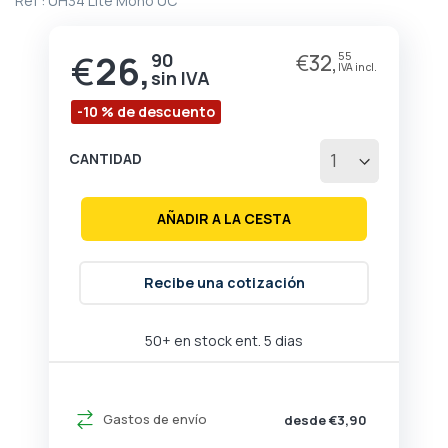
Ref :
UH34 Lite Mono UC
de
la
galería
€
26,
90
€
32,
55
Precio
de
especial
imágenes
-10 % de descuento
CANTIDAD
AÑADIR A LA CESTA
Recibe una cotización
50+ en stock ent. 5 dias
Gastos de envío
desde €3,90