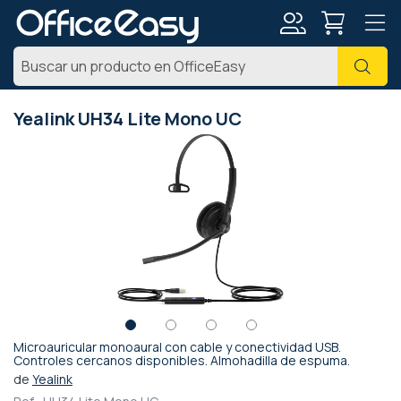
Mi
Busc
cuenta
Yealink UH34 Lite Mono UC
Saltar
al
final
de
la
galería
de
imágenes
Microauricular monoaural con cable y conectividad USB.
Saltar
Controles cercanos disponibles. Almohadilla de espuma.
al
de
Yealink
comienzo