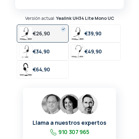
Versión actual:
Yealink UH34 Lite Mono UC
€
26,
90
€
39,
90
€
34,
90
€
49,
90
€
64,
90
Llama a nuestros expertos
910 307 965