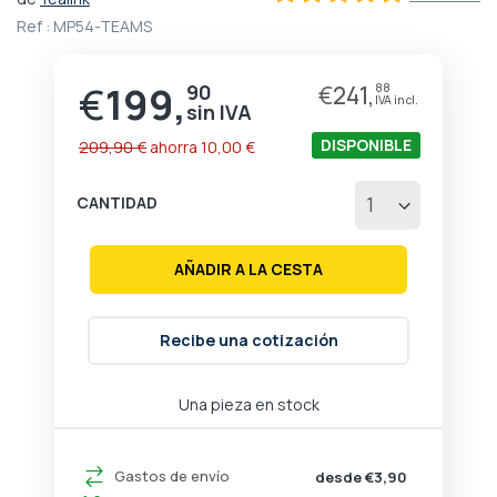
de
100
100
% of
Ref :
MP54-TEAMS
la
galería
de
€
199,
90
€
241,
88
Precio
imágenes
especial
DISPONIBLE
209,90 €
ahorra
10,00 €
CANTIDAD
AÑADIR A LA CESTA
Recibe una cotización
Una pieza en stock
Gastos de envío
desde €3,90