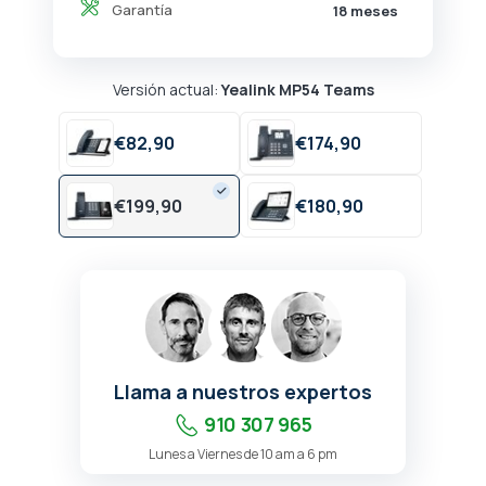
Garantía
18 meses
Versión actual:
Yealink MP54 Teams
€
82,
90
€
174,
90
€
199,
90
€
180,
90
Llama a nuestros expertos
910 307 965
Lunes a Viernes de 10 am a 6 pm