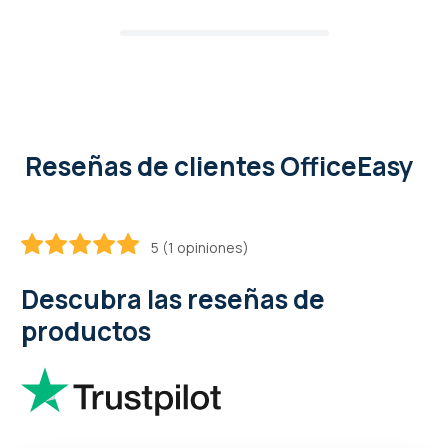
Reseñas de clientes OfficeEasy
5 (1 opiniones)
100
100
% of
Descubra las reseñas de
productos