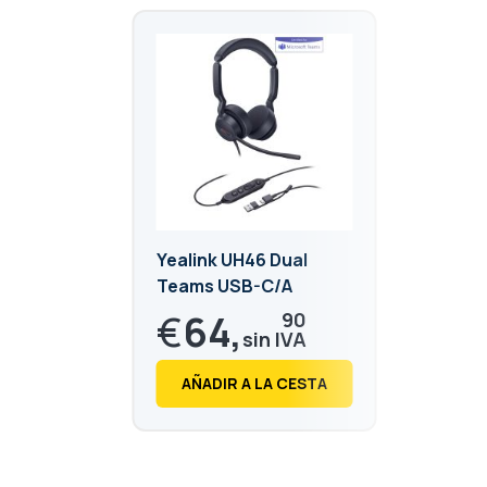
Yealink UH46 Dual
Teams USB-C/A
€
64,
90
€
78,
53
AÑADIR A LA CESTA