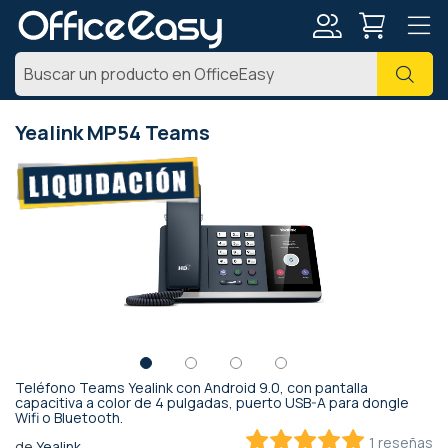
Mi
Busc
cuenta
Yealink MP54 Teams
Saltar
al
final
de
la
galería
de
imágenes
Teléfono Teams Yealink con Android 9.0, con pantalla
Saltar
capacitiva a color de 4 pulgadas, puerto USB-A para dongle
Wifi o Bluetooth.
al
comienzo
1 reseñas
de
Yealink