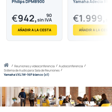
Philips DPM8900
Yamaha Adecia RM
€
942,
€
1.999,
90
€
1.140,
€
2.418,
91
79
AÑADIR A LA CESTA
AÑADIR A LA CEST
Inicio
reuniones y videoconferencia
Audioconferencia
Sistema de Audio para Sala de Reuniones
Yamaha VXL1W-16P blanco (x1)