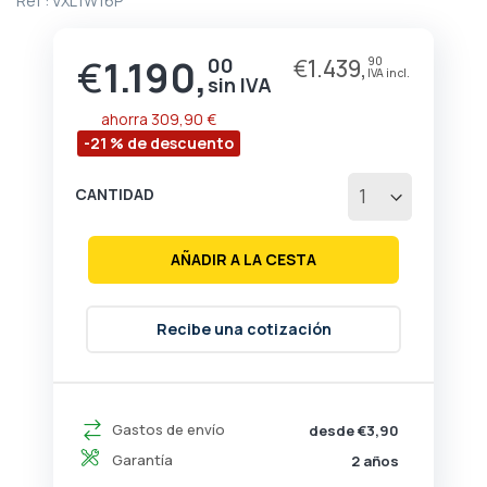
Ref :
VXL1W16P
de
la
galería
€
1.190,
00
€
1.439,
90
Precio
de
especial
imágenes
ahorra
309,90 €
-21 % de descuento
CANTIDAD
AÑADIR A LA CESTA
Recibe una cotización
Gastos de envío
desde €3,90
Garantía
2 años