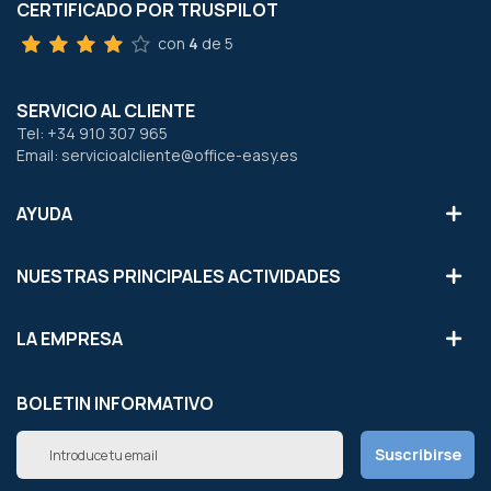
CERTIFICADO POR TRUSPILOT
con
4
de 5
SERVICIO AL CLIENTE
Tel: +34 910 307 965
Email: servicioalcliente@office-easy.es
AYUDA
NUESTRAS PRINCIPALES ACTIVIDADES
LA EMPRESA
BOLETIN INFORMATIVO
Inscríbete
Suscribirse
a
nuestro