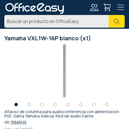
Mi
Busc
cuenta
Yamaha VXL1W-16P blanco (x1)
Saltar
al
final
de
la
galería
de
imágenes
Altavoz de columna para audioconferencia con alimentación
Saltar
PoE. Gama Yamaha Adecia. Red de audio Dante.
al
de
YAMAHA
comienzo