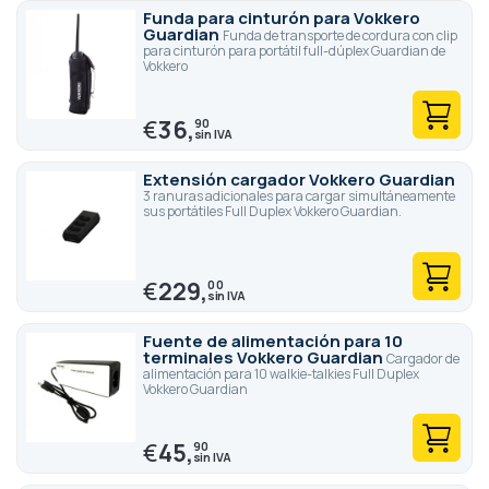
Funda para cinturón para Vokkero
Guardian
Funda de transporte de cordura con clip
para cinturón para portátil full-dúplex Guardian de
Vokkero
€
36,
90
Extensión cargador Vokkero Guardian
3 ranuras adicionales para cargar simultáneamente
sus portátiles Full Duplex Vokkero Guardian.
€
229,
00
Fuente de alimentación para 10
terminales Vokkero Guardian
Cargador de
alimentación para 10 walkie-talkies Full Duplex
Vokkero Guardian
€
45,
90