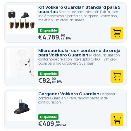
Kit Vokkero Guardian Standard para 5
usuarios
Sistema de comunicación Full Duplex
inalámbrico con 5 portátiles, cargador + extensión,
maletín y 5 microauriculares
Disponible
€
4.789,
90
Microauricular con contorno de oreja
para Vokkero Guardian
Microauricular con
contorno de oreja con interruptor ON/OFF y micro-
boom para radios Vokkero Guardian.
Disponible
€
82,
90
Cargador Vokkero Guardian
Cargador
portátil Guardian 4 ranuras con pantalla de
configuración
Disponible
€
409,
00