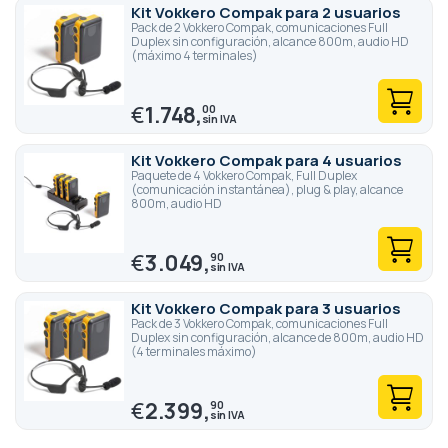
Kit Vokkero Compak para 2 usuarios
Pack de 2 Vokkero Compak, comunicaciones Full
Duplex sin configuración, alcance 800m, audio HD
(máximo 4 terminales)
€
1.748,
00
Kit Vokkero Compak para 4 usuarios
Paquete de 4 Vokkero Compak, Full Duplex
(comunicación instantánea), plug & play, alcance
800m, audio HD
€
3.049,
90
Kit Vokkero Compak para 3 usuarios
Pack de 3 Vokkero Compak, comunicaciones Full
Duplex sin configuración, alcance de 800m, audio HD
(4 terminales máximo)
€
2.399,
90