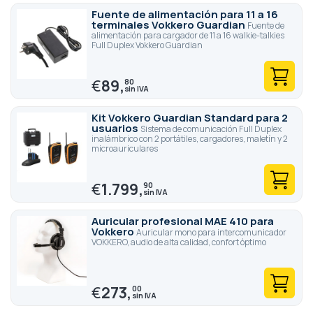
Fuente de alimentación para 11 a 16
terminales Vokkero Guardian
Fuente de
alimentación para cargador de 11 a 16 walkie-talkies
Full Duplex Vokkero Guardian
€
89,
80
Kit Vokkero Guardian Standard para 2
usuarios
Sistema de comunicación Full Duplex
inalámbrico con 2 portátiles, cargadores, maletín y 2
microauriculares
€
1.799,
90
Auricular profesional MAE 410 para
Vokkero
Auricular mono para intercomunicador
VOKKERO, audio de alta calidad, confort óptimo
€
273,
00