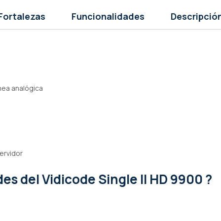
Fortalezas
Funcionalidades
Descripció
ínea analógica
ervidor
ades
del Vidicode Single II HD 9900 ?