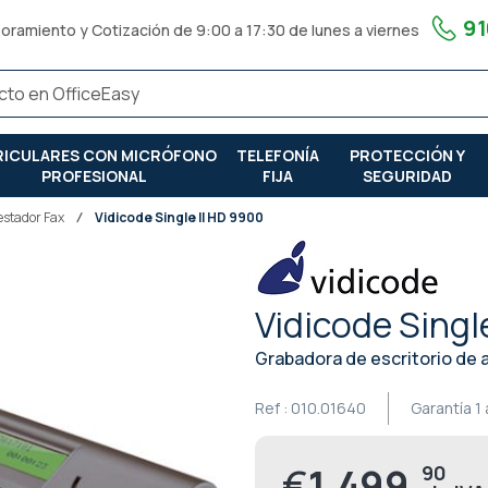
91
oramiento y Cotización de 9:00 a 17:30 de lunes a viernes
RICULARES CON MICRÓFONO
TELEFONÍA
PROTECCIÓN Y
PROFESIONAL
FIJA
SEGURIDAD
stador Fax
Vidicode Single II HD 9900
Vidicode Singl
Grabadora de escritorio de a
Ref :
010.01640
Garantía
1
€
1.499,
90
Precio