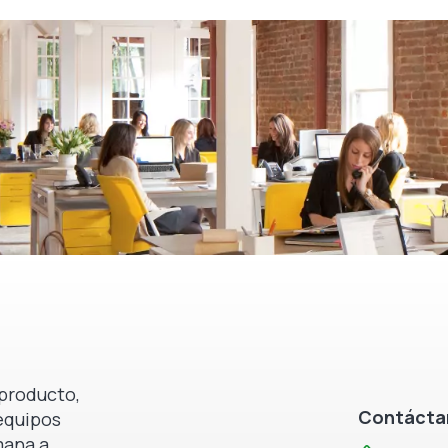
producto,
Contáctan
equipos
mana a