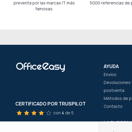
preventa por las marcas IT más
5000 referencias de 
famosas.
AYUDA
Envíos
Devoluciones y
postventa
Métodos de 
CERTIFICADO POR TRUSPILOT
Contacto
con
4
de 5
LA EMPRES
SERVICIO AL CLIENTE
¿Quienes som