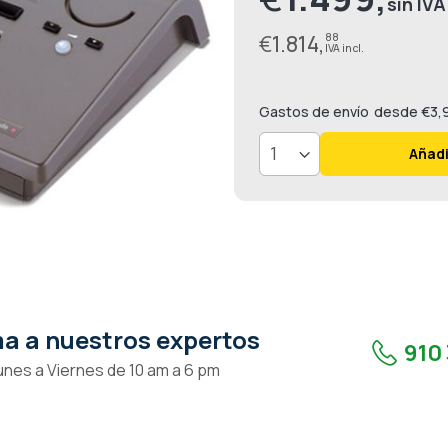
especial
€
1.814,
88
Gastos de envío
desde €3,
Añadi
a a nuestros expertos
910 
unes a Viernes de 10 am a 6 pm