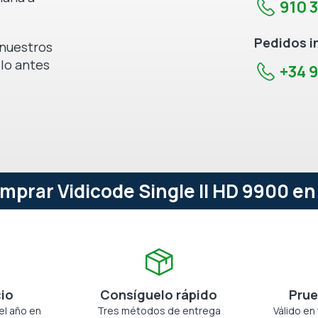
910 
Pedidos i
e nuestros
 lo antes
+34 9
mprar Vidicode Single II HD 9900 en
cio
Consíguelo rápido
Prue
el año en
Tres métodos de entrega
Válido en