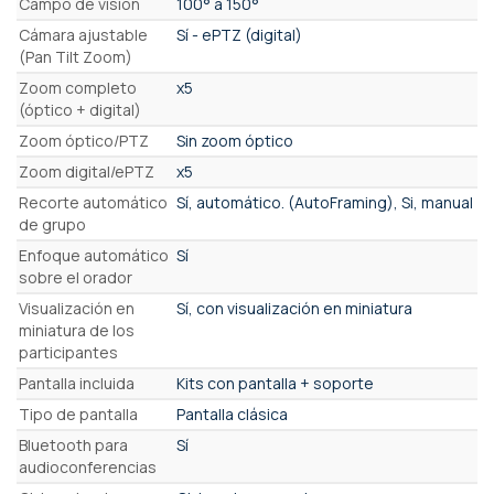
Campo de visión
100° a 150°
Cámara ajustable
Sí - ePTZ (digital)
(Pan Tilt Zoom)
Zoom completo
x5
(óptico + digital)
Zoom óptico/PTZ
Sin zoom óptico
Zoom digital/ePTZ
x5
Recorte automático
Sí, automático. (AutoFraming), Si, manual
de grupo
Enfoque automático
Sí
sobre el orador
Visualización en
Sí, con visualización en miniatura
miniatura de los
participantes
Pantalla incluida
Kits con pantalla + soporte
Tipo de pantalla
Pantalla clásica
Bluetooth para
Sí
audioconferencias