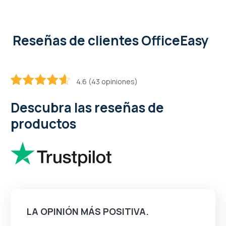
Reseñas de clientes OfficeEasy
4.6 (43 opiniones)
91.162790697674
100
% of
Descubra las reseñas de
productos
LA OPINIÓN MÁS POSITIVA.