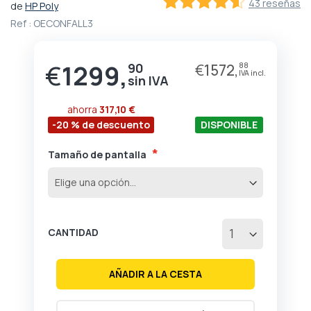
43 reseñas
de
HP Poly
comienzo
91.162790697674
100
% of
Ref :
OECONFALL3
de
la
galería
€
1299,
de
90
€
1572,
88
imágenes
ahorra
317,10 €
-20 % de descuento
DISPONIBLE
Tamaño de pantalla
CANTIDAD
AÑADIR A LA CESTA