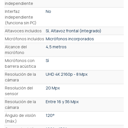
independiente
Interfaz
No
independiente
(funciona sin PC)
Altavoces incluidos
Sí, Altavoz frontal (integrado)
Micrófonos incluidos
Micrófonos incorporados
Alcance del
4,5 metros
micrófono
Micrófonos con
Sí
barrera acústica
Resolución de la
UHD 4K 2160p - 8 Mpx
cámara
Resolución del
20 Mpx
sensor
Resolución de la
Entre 16 y 36 Mpx
cámara
Ángulo de visión
120°
(máx.)