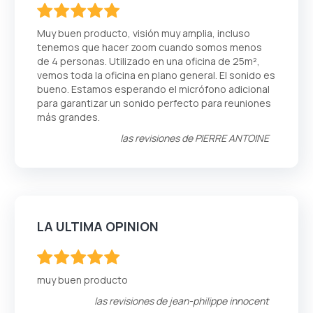
100
100
% of
Muy buen producto, visión muy amplia, incluso
tenemos que hacer zoom cuando somos menos
de 4 personas. Utilizado en una oficina de 25m²,
vemos toda la oficina en plano general. El sonido es
bueno. Estamos esperando el micrófono adicional
para garantizar un sonido perfecto para reuniones
más grandes.
las revisiones de
PIERRE ANTOINE
LA ULTIMA OPINION
100
100
% of
muy buen producto
las revisiones de
jean-philippe innocent