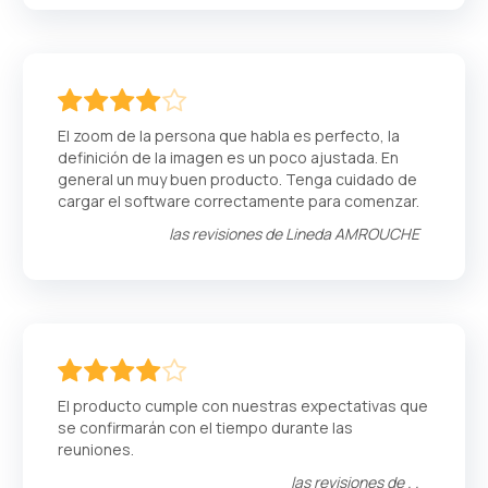
80
100
% of
El zoom de la persona que habla es perfecto, la
definición de la imagen es un poco ajustada. En
general un muy buen producto. Tenga cuidado de
cargar el software correctamente para comenzar.
las revisiones de
Lineda AMROUCHE
80
100
% of
El producto cumple con nuestras expectativas que
se confirmarán con el tiempo durante las
reuniones.
las revisiones de
. .