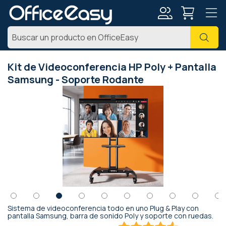
Mi
Busc
cuenta
Kit de Videoconferencia HP Poly + Pantalla
Samsung - Soporte Rodante
Saltar
al
final
de
la
galería
de
imágenes
Sistema de videoconferencia todo en uno Plug & Play con
Saltar
pantalla Samsung, barra de sonido Poly y soporte con ruedas.
al