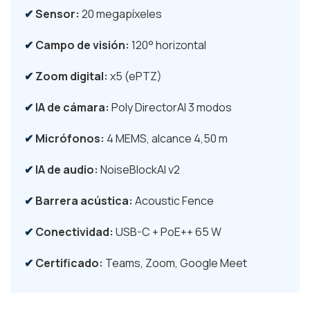
Sensor:
20 megapíxeles
Campo de visión:
120° horizontal
Zoom digital:
x5 (ePTZ)
IA de cámara:
Poly DirectorAI 3 modos
Micrófonos:
4 MEMS, alcance 4,50 m
IA de audio:
NoiseBlockAI v2
Barrera acústica:
Acoustic Fence
Conectividad:
USB-C + PoE++ 65 W
Certificado:
Teams, Zoom, Google Meet