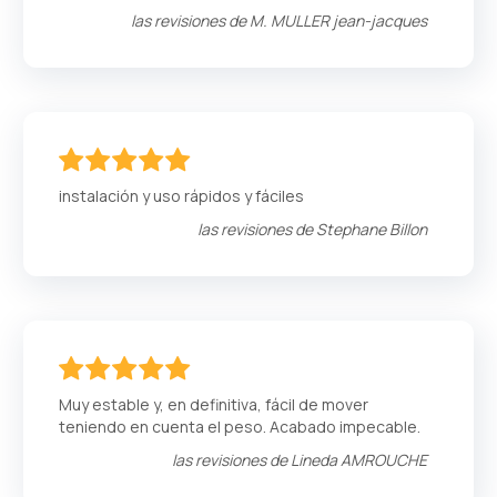
las revisiones de
M. MULLER jean-jacques
100
100
% of
instalación y uso rápidos y fáciles
las revisiones de
Stephane Billon
100
100
% of
Muy estable y, en definitiva, fácil de mover
teniendo en cuenta el peso. Acabado impecable.
las revisiones de
Lineda AMROUCHE