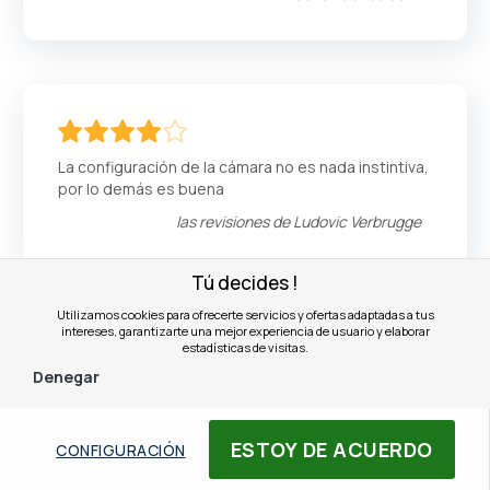
80
100
% of
La configuración de la cámara no es nada instintiva,
por lo demás es buena
las revisiones de
Ludovic Verbrugge
Tú decides !
Utilizamos cookies para ofrecerte servicios y ofertas adaptadas a tus
intereses, garantizarte una mejor experiencia de usuario y elaborar
estadísticas de visitas.
Denegar
100
100
% of
Buen producto, estable con una pantalla de 55
pulgadas. La cámara recién está colocada en el
set. Se mantiene bien así, pero si mueves el
ESTOY DE ACUERDO
CONFIGURACIÓN
sistema no es tranquilizador.