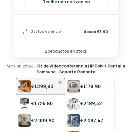
Recibe una cotización
Gastos de envío
desde €3,90
2 productos en stock
Versión actual:
Kit de Videoconferencia HP Poly + Pantalla
Samsung - Soporte Rodante
€
1.299,
90
€
1.179,
90
€
1.725,
80
€
2.189,
52
€
2.009,
90
€
2.097,
47