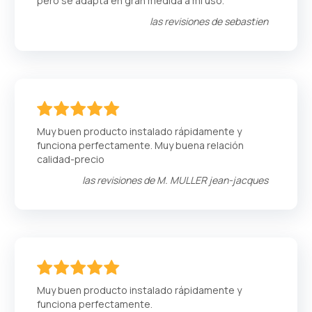
pero se adapta en gran medida a mi uso.
las revisiones de
sebastien
100
100
% of
Muy buen producto instalado rápidamente y
funciona perfectamente. Muy buena relación
calidad-precio
las revisiones de
M. MULLER jean-jacques
100
100
% of
Muy buen producto instalado rápidamente y
funciona perfectamente.