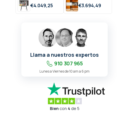
€
4.049,
25
€
3.694,
49
Llama a nuestros expertos
910 307 965
Lunes a Viernes de 10 am a 6 pm
Bien
con
4
de 5