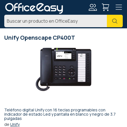
Mi
Busc
cuenta
Unify Openscape CP400T
Saltar
al
final
de
la
galería
de
imágenes
Teléfono digital Unify con 16 teclas programables con
Saltar
indicador de estado Led y pantalla en blanco y negro de 3.7
pulgadas
al
comienzo
de
Unify