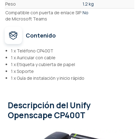
Peso
1.2 kg
Compatible con puerta de enlace SIP
No
de Microsoft Teams
Contenido
1 x Teléfono CP400T
1 x Auricular con cable
1 x Etiqueta y cubierta de papel
1 x Soporte
1 x Guía de instalación y inicio rápido
Descripción
del Unify
Openscape CP400T