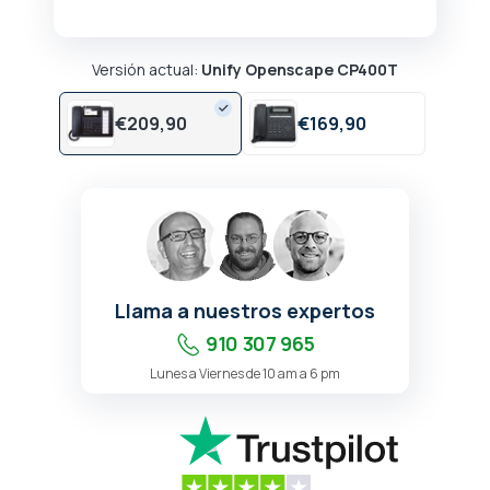
Versión actual:
Unify Openscape CP400T
€
209,
90
€
169,
90
Llama a nuestros expertos
910 307 965
Lunes a Viernes de 10 am a 6 pm