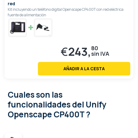
red
Kit incluyendo un teléfono digital Openscape CP400T con red eléctrica
fuente de alimentación
€
243,
80
AÑADIR A LA CESTA
Cuales son las
funcionalidades
del Unify
Openscape CP400T ?