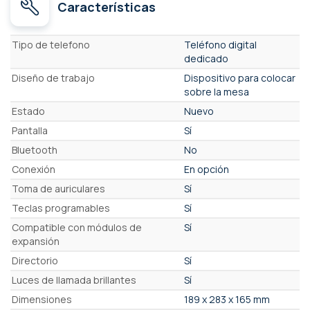
Características
Características
Tipo de telefono
Teléfono digital
dedicado
Diseño de trabajo
Dispositivo para colocar
sobre la mesa
Estado
Nuevo
Pantalla
Sí
Bluetooth
No
Conexión
En opción
Toma de auriculares
Sí
Teclas programables
Sí
Compatible con módulos de
Sí
expansión
Directorio
Sí
Luces de llamada brillantes
Sí
Dimensiones
189 x 283 x 165 mm