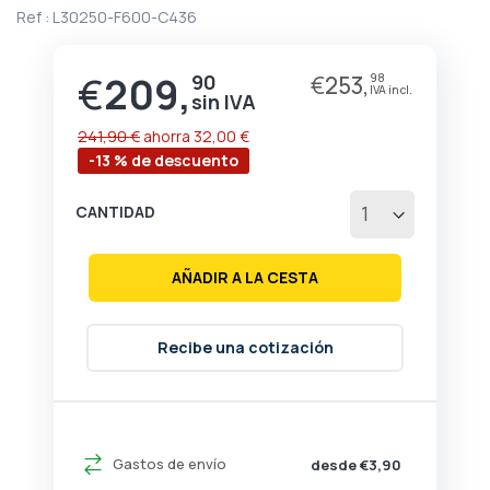
de
Ref :
L30250-F600-C436
la
galería
de
€
209,
90
€
253,
98
Precio
imágenes
especial
241,90 €
ahorra
32,00 €
-13 % de descuento
CANTIDAD
AÑADIR A LA CESTA
Recibe una cotización
Gastos de envío
desde €3,90