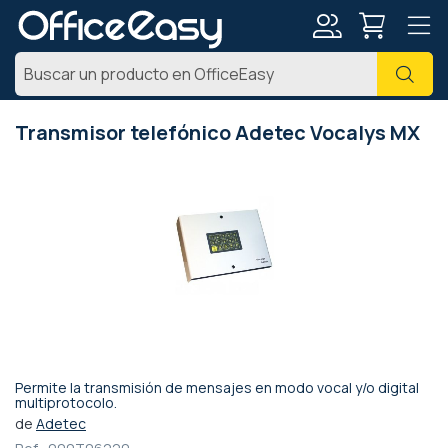
Mi
Busc
cuenta
Transmisor telefónico Adetec Vocalys MX
Saltar
al
final
de
la
galería
de
imágenes
Permite la transmisión de mensajes en modo vocal y/o digital
Saltar
multiprotocolo.
al
de
Adetec
comienzo