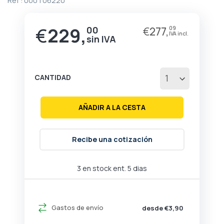
Ref :
000T06220
de
la
galería
€
229,
00
€
277,
09
de
imágenes
CANTIDAD
AÑADIR A LA CESTA
Recibe una cotización
3 en stock ent. 5 dias
Gastos de envío
desde €3,90