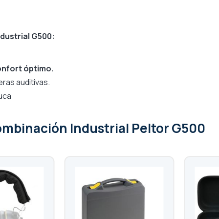
ndustrial G500:
onfort óptimo.
ras auditivas.
nuca
ombinación Industrial Peltor G500