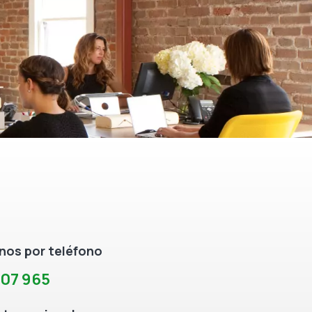
os por teléfono
307 965