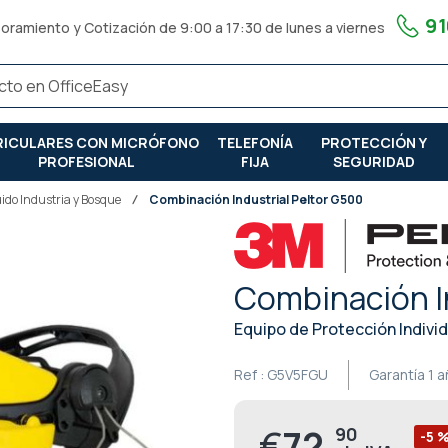
91
oramiento y Cotización de 9:00 a 17:30 de lunes a viernes
RICULARES CON MICRÓFONO
TELEFONÍA
PROTECCIÓN Y
PROFESIONAL
FIJA
SEGURIDAD
uido Industria y Bosque
Combinación Industrial Peltor G500
Combinación In
Equipo de Protección Indivi
Ref :
G5V5FGU
Garantía
1 
€
72,
90
Precio
-5 