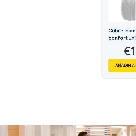
Cubre-dia
confort uni
casco antir
€
1
€
16,
AÑADIR A