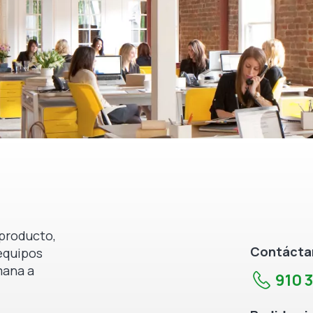
producto,
Contáctan
equipos
mana a
910 