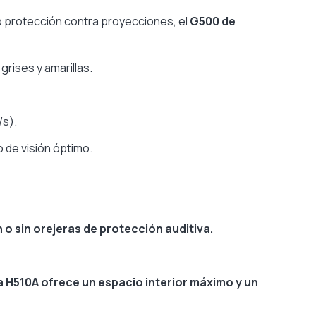
27dB
 protección contra proyecciones, el
G500 de
No
3M Combinaison
 grises y amarillas.
/s).
 de visión óptimo.
 o sin orejeras de protección auditiva.
a H510A ofrece un espacio interior máximo y un