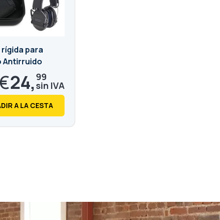
rígida para
 Antirruido
€
24,
99
€
30,
24
DIR A LA CESTA