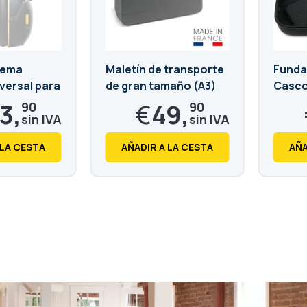
dema
Maletín de transporte
Funda 
versal para
de gran tamaño (A3)
Casco
ruido
3,
€
49,
90
90
€
60,
82
38
 LA CESTA
AÑADIR A LA CESTA
AÑA