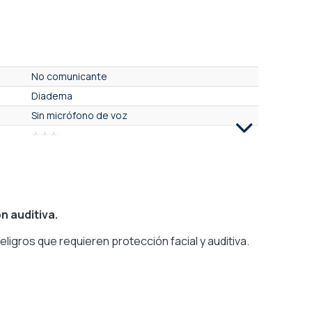
No comunicante
Diadema
Sin micrófono de voz
★★★
No
No
No
No
n auditiva.
No
ligros que requieren protección facial y auditiva.
No
No
No
No