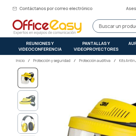
Contáctanos por correo electrónico
Ases
REUNIONES Y
PANTALLAS Y
AU
VIDEOCONFERENCIA
VIDEOPROYECTORES
Inicio
protección y seguridad
Protección auditiva
Kits Antir
Saltar
al
final
de
la
galería
de
imágenes