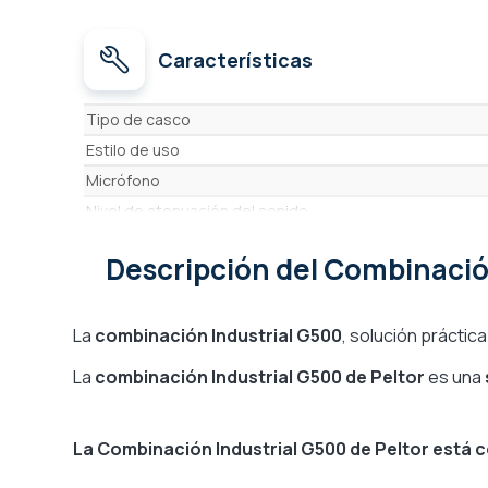
Características
Características
Tipo de casco
Estilo de uso
Micrófono
Nivel de atenuación del sonido
Amplificador de sonido externo (modulación de sonido
Descripción
del Combinació
Bluetooth
Función de solo escuchar
Walkie Talkie integrado
La
combinación Industrial G500
, solución práctica 
Intercom integrado
La
combinación Industrial G500 de Peltor
es una
Conexión para GSM/Talkie
Certificado ATEX
La Combinación Industrial G500 de Peltor está
Brazo del micrófono
Radio FM integrada