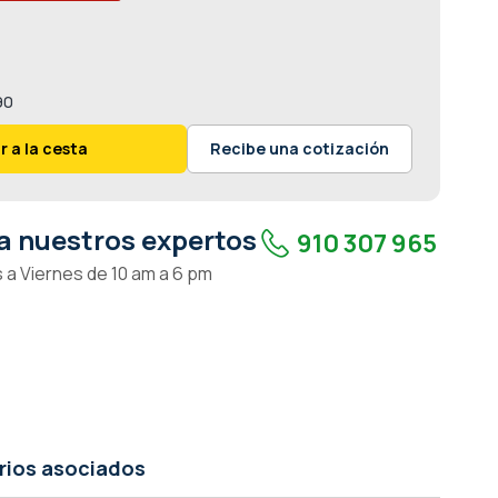
90
r a la cesta
Recibe una cotización
a nuestros expertos
910 307 965
 a Viernes de 10 am a 6 pm
rios asociados