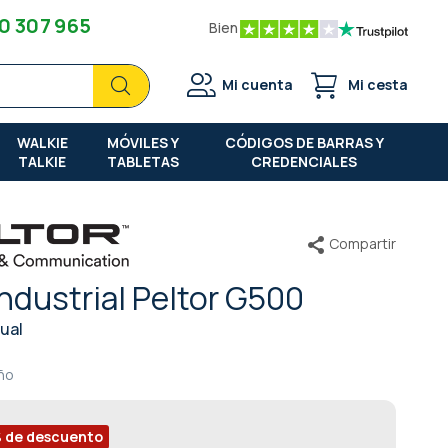
0 307 965
Bien
Buscar
Buscar
Mi cuenta
Mi cesta
WALKIE
MÓVILES Y
CÓDIGOS DE BARRAS Y
TALKIE
TABLETAS
CREDENCIALES
Compartir
dustrial Peltor G500
dual
año
% de descuento