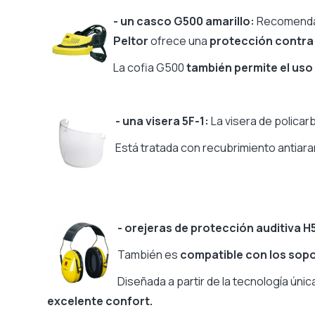
Reducción de ruido - SNR
- un casco G500 amarillo:
Recomendado
Casco plegable, fácil almacenamiento.
Peltor
ofrece una
protección contra 
Gama del fabricante
La cofia G500
también permite el uso
- una visera 5F-1:
La visera de policar
Está tratada con recubrimiento antiar
- orejeras de protección auditiva H
También es
compatible con los sop
Diseñada a partir de la tecnología ú
excelente confort.