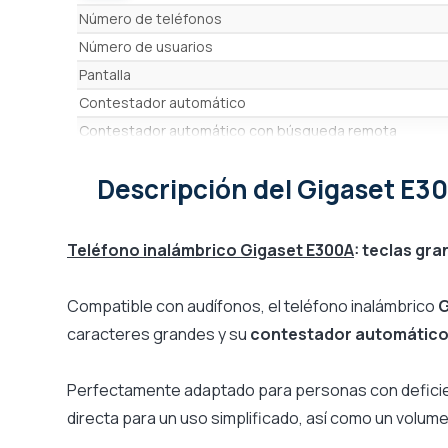
Características
Número de teléfonos
Número de usuarios
Pantalla
Contestador automático
Contestador automático con búsqueda remota
Manos libres
Descripción
del Gigaset E3
Vibrador
Monitoreo de habitaciones
Conferencia a tres (1 externa y 2 internas)
Teléfono inalámbrico Gigaset E300A
: teclas gr
Lista de retirada (BIS)
Bluetooth
Compatible con audífonos, el teléfono inalámbrico
G
Toma de auriculares
caracteres grandes y su
contestador automático
PTI (alerta de caída)
Compatibilidad PABX
Perfectamente adaptado para personas con deficienci
Tiempo de conversación
directa para un uso simplificado, así como un volum
Conexión en