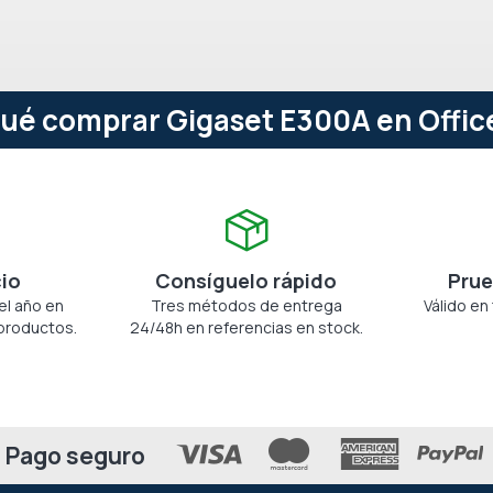
qué comprar Gigaset E300A en Offic
cio
Consíguelo rápido
Prue
el año en
Tres métodos de entrega
Válido en
productos.
24/48h en referencias en stock.
Pago seguro