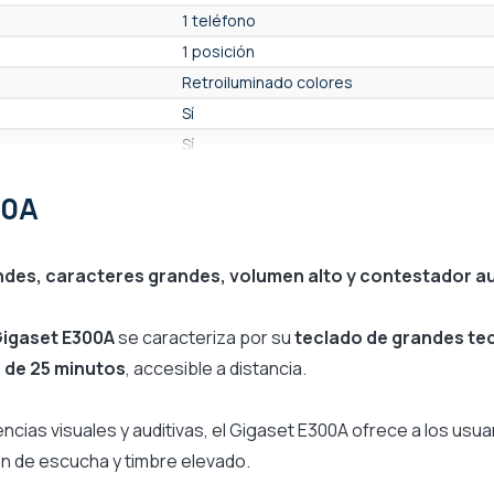
1 teléfono
1 posición
Retroiluminado colores
Sí
Sí
Sí
00A
No
No
Sí
andes, caracteres grandes, volumen alto y contestador 
últimos 25 números
No
igaset E300A
se caracteriza por su
teclado de grandes te
Sí
 de 25 minutos
, accesible a distancia.
No
Sí
as visuales y auditivas, el Gigaset E300A ofrece a los usuar
25 horas
en de escucha y timbre elevado.
Caja ADSL (Toma Tel - línea analógica)