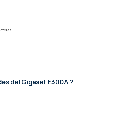
acteres
ades
del Gigaset E300A ?