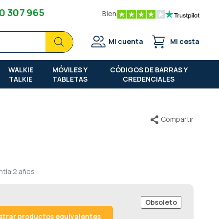
0 307 965
Bien
Buscar
Buscar
Mi cuenta
Mi cesta
WALKIE
MÓVILES Y
CÓDIGOS DE BARRAS Y
TALKIE
TABLETAS
CREDENCIALES
Compartir
ntía
2 años
Obsoleto
trar productos equivalentes