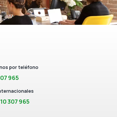
os por teléfono
307 965
nternacionales
10 307 965