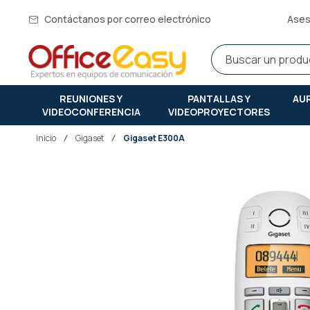
Contáctanos por correo electrónico
Ases
REUNIONES Y
PANTALLAS Y
AU
VIDEOCONFERENCIA
VIDEOPROYECTORES
Inicio
gigaset
Gigaset E300A
Saltar
al
final
de
la
galería
de
imágenes