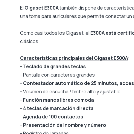
Compatible con puerta de enlace SIP de Microsoft Tea
El
Gigaset E300A
también dispone de característic
una toma para auriculares que permite conectar un 
Como casi todos los Gigaset, el
E300A está certif
clásicos.
Características principales del Gigaset E300A
:
-
Teclado de grandes teclas
- Pantalla con caracteres grandes
-
Contestador automático de 25 minutos, accesi
- Volumen de escucha / timbre alto y ajustable
-
Función manos libres cómoda
-
4 teclas de marcación directa
-
Agenda de 100 contactos
-
Presentación del nombre y número
- Registro de llamadas