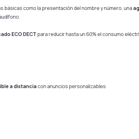
ms
No
as básicas como la presentación del nombre y número, una
ag
audífono.
icado ECO DECT
para reducir hasta un 60% el consumo eléctr
ble a distancia
con anuncios personalizables