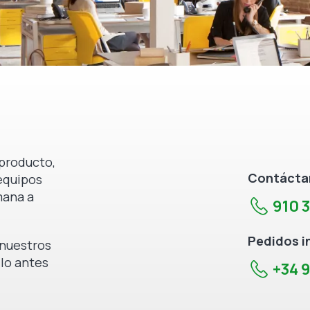
producto,
Contáctan
equipos
mana a
910 
Pedidos i
e nuestros
 lo antes
+34 9