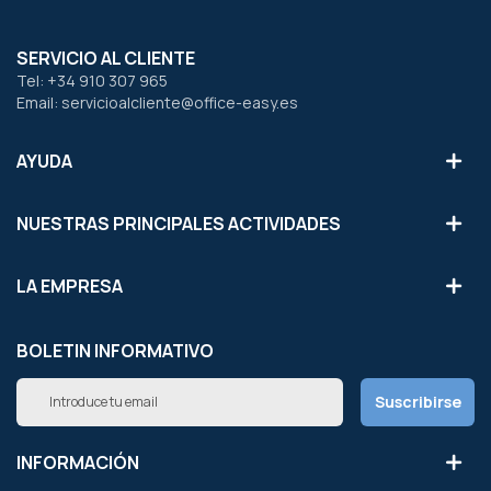
SERVICIO AL CLIENTE
Tel: +34 910 307 965
Email: servicioalcliente@office-easy.es
AYUDA
NUESTRAS PRINCIPALES ACTIVIDADES
LA EMPRESA
BOLETIN INFORMATIVO
Inscríbete
Suscribirse
a
nuestro
boletín
INFORMACIÓN
de