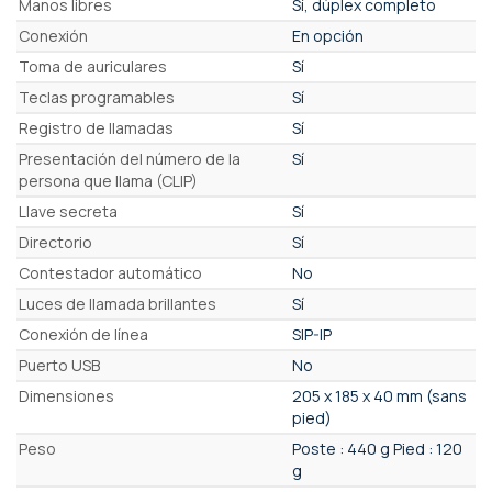
Manos libres
Sí, dúplex completo
Conexión
En opción
Toma de auriculares
Sí
Teclas programables
Sí
Registro de llamadas
Sí
Presentación del número de la
Sí
persona que llama (CLIP)
Llave secreta
Sí
Directorio
Sí
Contestador automático
No
Luces de llamada brillantes
Sí
Conexión de línea
SIP-IP
Puerto USB
No
Dimensiones
205 x 185 x 40 mm (sans
pied)
Peso
Poste : 440 g Pied : 120
g