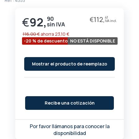
Ref :
4353
de
la
galería
€
92,
90
€
112,
41
Precio
de
especial
imágenes
116,00 €
ahorra
23,10 €
-20 % de descuento
NO ESTÁ DISPONIBLE
Mostrar el producto de reemplazo
Recibe una cotización
Por favor llámanos para conocer la
disponibilidad