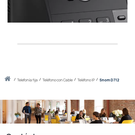
Inicio
telefonía fija
Teléfono con Cable
Teléfono IP
Snom D712