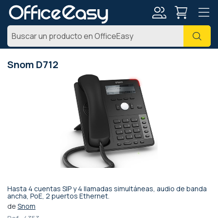
Mi
Busc
cuenta
Snom D712
Saltar
al
final
de
la
galería
de
imágenes
Hasta 4 cuentas SIP y 4 llamadas simultáneas, audio de banda
Saltar
ancha, PoE, 2 puertos Ethernet.
al
de
Snom
comienzo