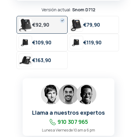
Versión actual:
Snom D712
€
92,
90
€
79,
90
€
109,
90
€
119,
90
€
163,
90
Llama a nuestros expertos
910 307 965
Lunes a Viernes de 10 am a 6 pm