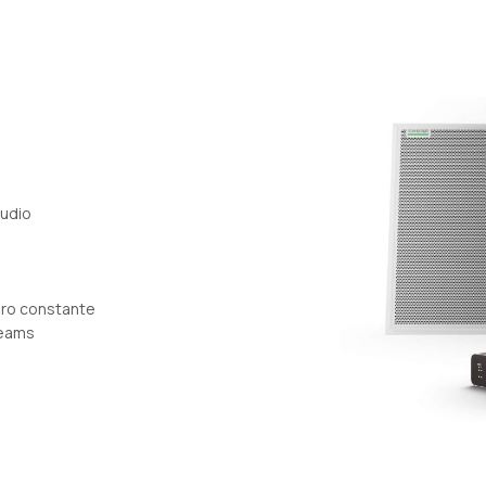
audio
noro constante
Teams