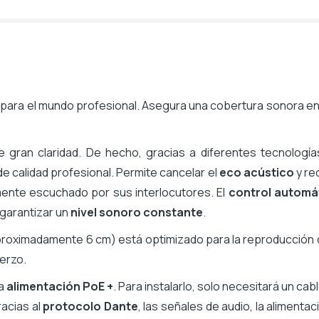
para el mundo profesional. Asegura una cobertura sonora e
 gran claridad. De hecho, gracias a diferentes tecnología
e calidad profesional. Permite cancelar el
eco acústico
y re
mente escuchado por sus interlocutores. El
control automá
 garantizar un
nivel sonoro constante
.
roximadamente 6 cm) está optimizado para la reproducción 
uerzo.
la
alimentación PoE +
. Para instalarlo, solo necesitará un cab
racias al
protocolo Dante
, las señales de audio, la alimentac