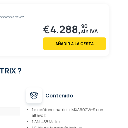
fono con altavoz
€
4.288,
90
AÑADIR A LA CESTA
TRIX ?
Contenido
1 micrófono matricial MXA902W-S con
altavoz
1 ANIUSB Matrix
1 El kit de ferretería incluye: