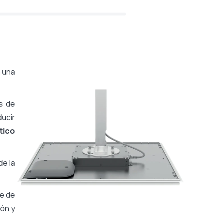
n una
s de
ducir
tico
de la
le de
ión y