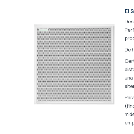
El 
Des
Per
prod
De 
Cer
dist
una
alte
Para
(fin
mid
emp