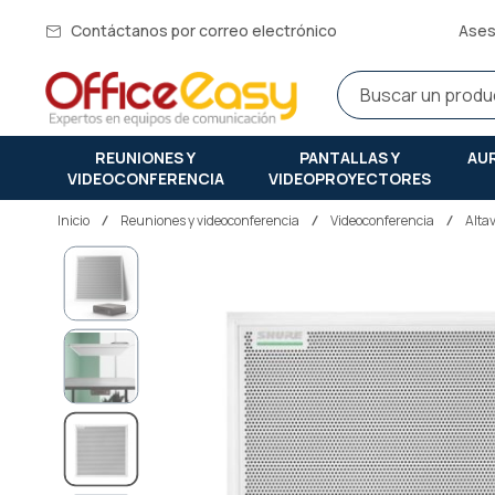
Contáctanos por correo electrónico
Ases
REUNIONES Y
PANTALLAS Y
AU
VIDEOCONFERENCIA
VIDEOPROYECTORES
Inicio
reuniones y videoconferencia
Videoconferencia
Alta
Saltar
al
final
de
la
galería
de
imágenes