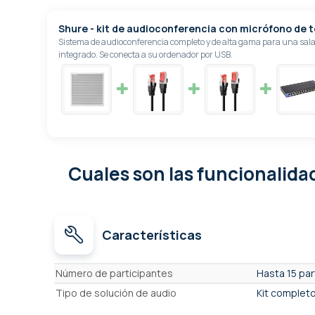
Shure - kit de audioconferencia con micrófono de 
Sistema de audioconferencia completo y de alta gama para una sala
integrado. Se conecta a su ordenador por USB.
Cuales son las funcionalid
Características
Características
Número de participantes
Hasta 15 par
Tipo de solución de audio
Kit complet