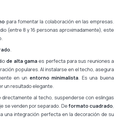
no
para fomentar la colaboración en las empresas.
io (entre 8 y 16 personas aproximadamente), este
o.
grado
.
dio
de alta gama
es perfecta para sus reuniones a
ración populares. Al instalarse en el techo, asegura
amente en un
entorno minimalista
. Es una buena
er un resultado elegante.
se directamente al techo, suspenderse con eslingas
taje se venden por separado. De
formato cuadrado
,
 una integración perfecta en la decoración de su