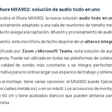
Shure MXA902: solución de audio todo en uno
cubra el Shure MXA902, la nueva solución
audio todo en u
fectamente adaptado a una sala de reuniones de tamaño med
ucto asegura la captación, difusión y procesamiento de audi
hecho, este micrófono de techo dispone de un
altavoz inte
tificado por
Zoom
y
Microsoft Teams
, esta solución de au
ancia. Puede ser utilizada en todas las plataformas de colabo
 calidad de sonido más constante y se integra perfect
rnativa para no sobrecargar sus espacios de trabajo y obten
 el montaje, tiene varias opciones: el MXA902 puede fijar
os cables metálicos) o en un mástil. Los accesorios de mon
e 60 cm y tiene acabados blancos que pueden pintarse para
resa.