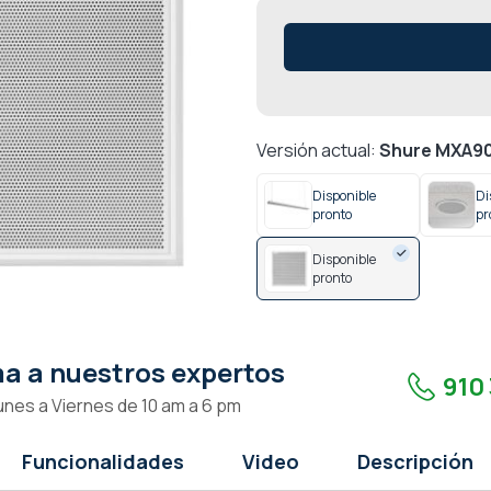
Versión actual:
Shure MXA90
Disponible
Di
pronto
pr
Disponible
pronto
a a nuestros expertos
910 
unes a Viernes de 10 am a 6 pm
Funcionalidades
Video
Descripción