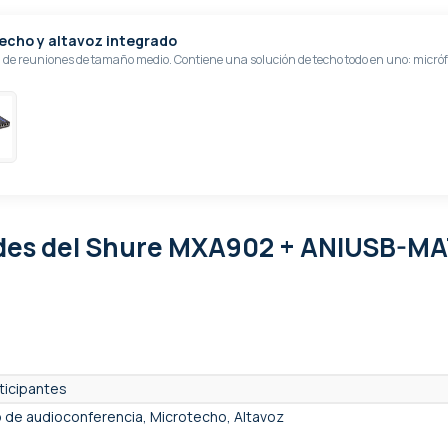
techo y altavoz integrado
 de reuniones de tamaño medio. Contiene una solución de techo todo en uno: micró
ades
del Shure MXA902 + ANIUSB-MA
ticipantes
o de audioconferencia, Microtecho, Altavoz