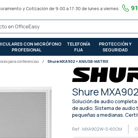
91
oramiento y Cotización de 9:00 a 17:30 de lunes a viernes
RICULARES CON MICRÓFONO
TELEFONÍA
PROTECCIÓN Y
PROFESIONAL
FIJA
SEGURIDAD
voces para conferencias
Shure MXA902 + ANIUSB-MATRIX
Shure MXA902
Solución de audio completa 
de audio. Sistema de audio 
pequeñas a medianas. Cert
Ref :
MXA902W-S-60CM
G