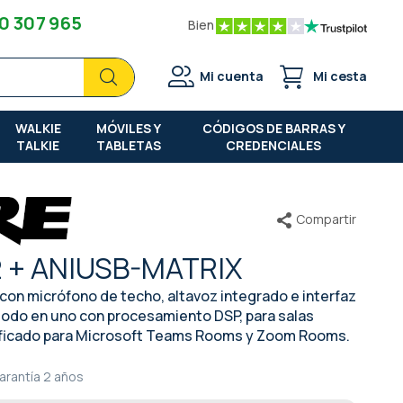
0 307 965
Bien
Buscar
Buscar
Mi cuenta
Mi cesta
WALKIE
MÓVILES Y
CÓDIGOS DE BARRAS Y
TALKIE
TABLETAS
CREDENCIALES
Compartir
 + ANIUSB-MATRIX
con micrófono de techo, altavoz integrado e interfaz
todo en uno con procesamiento DSP, para salas
ificado para Microsoft Teams Rooms y Zoom Rooms.
arantía
2 años